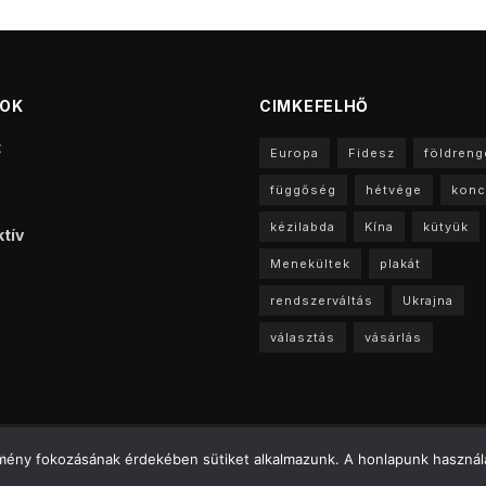
TOK
CIMKEFELHŐ
t
Europa
Fidesz
földreng
függőség
hétvége
konc
kézilabda
Kína
kütyük
tív
Menekültek
plakát
rendszerváltás
Ukrajna
választás
vásárlás
a
élmény fokozásának érdekében sütiket alkalmazunk. A honlapunk használa