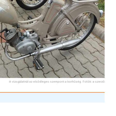
A vizsgálatnál az elsődleges szempont a korhűség. Fotók: a szerző