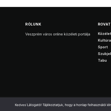
RÓLUNK
ROVA
Közéle
Veszprém város online közéleti portálja
Kultúra
Sport
Szubjek
Tabu
© 2023 VeszprémKukac - Veszprém online közéleti portálj
Kedves Látogató! Tájékoztatjuk, hogy a honlap felhasználói 