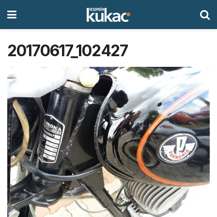
20170617_102427