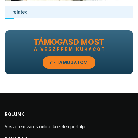
related
TÁMOGASD MOST
A VESZPRÉM KUKACOT
TÁMOGATOM
RÓLUNK
Veszprém város online közéleti portálja