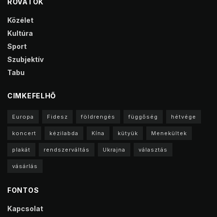
ROVATOK
Közélet
Kultúra
Sport
Szubjektív
Tabu
CIMKEFELHŐ
Europa
Fidesz
földrengés
függőség
hétvége
koncert
kézilabda
Kína
kütyük
Menekültek
plakát
rendszerváltás
Ukrajna
választás
vásárlás
FONTOS
Kapcsolat