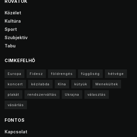
ROVATOK
Közélet
Kultúra
Sport
Szubjektív
Tabu
CIMKEFELHŐ
Europa
Fidesz
földrengés
függőség
hétvége
koncert
kézilabda
Kína
kütyük
Menekültek
plakát
rendszerváltás
Ukrajna
választás
vásárlás
FONTOS
Kapcsolat