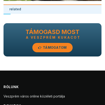
related
TÁMOGASD MOST
A VESZPRÉM KUKACOT
TÁMOGATOM
RÓLUNK
Veszprém város online közéleti portálja