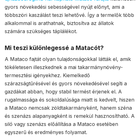
gyors növekedési sebességével nyújt előnyt, ami a
többszöri kaszálást teszi lehetővé. Így a termelők több
alkalommal is arathatnak, biztosítva az állatok
számára szükséges táplálékot.
Mi teszi különlegessé a Matacót?
A Mataco fajtát olyan tulajdonságokkal látták el, amik
tökéletesen illeszkednek a mai takarmánynövény-
termesztési igényekhez. Kiemelkedő
szárazságtűrésével és gyors növekedésével segíti a
gazdákat abban, hogy stabil termést érjenek el. A
rugalmassága és sokoldalúsága miatt is kedvelt, hiszen
a Mataco nemcsak zöldtakarmányként, hanem széna
és szenázs alapanyagként is remekül hasznosítható. A
siló vagy szenázs előállítása a Mataco esetében
egyszerű és eredményes folyamat.