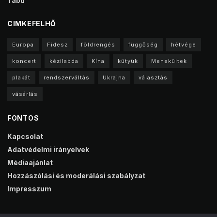
Tabu
CIMKEFELHŐ
Europa
Fidesz
földrengés
függőség
hétvége
koncert
kézilabda
Kína
kütyük
Menekültek
plakát
rendszerváltás
Ukrajna
választás
vásárlás
FONTOS
Kapcsolat
Adatvédelmi irányelvek
Médiaajánlat
Hozzászólási és moderálási szabályzat
Impresszum