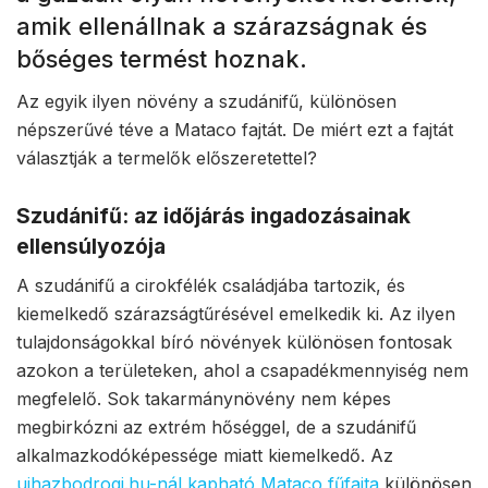
amik ellenállnak a szárazságnak és
bőséges termést hoznak.
Az egyik ilyen növény a szudánifű, különösen
népszerűvé téve a Mataco fajtát. De miért ezt a fajtát
választják a termelők előszeretettel?
Szudánifű: az időjárás ingadozásainak
ellensúlyozója
A szudánifű a cirokfélék családjába tartozik, és
kiemelkedő szárazságtűrésével emelkedik ki. Az ilyen
tulajdonságokkal bíró növények különösen fontosak
azokon a területeken, ahol a csapadékmennyiség nem
megfelelő. Sok takarmánynövény nem képes
megbirkózni az extrém hőséggel, de a szudánifű
alkalmazkodóképessége miatt kiemelkedő. Az
ujhazbodrogi.hu-nál kapható Mataco fűfajta
különösen