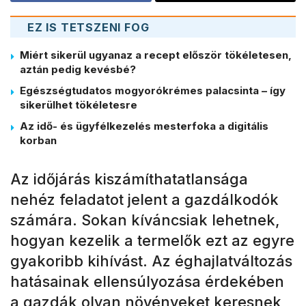
EZ IS TETSZENI FOG
Miért sikerül ugyanaz a recept először tökéletesen,
aztán pedig kevésbé?
Egészségtudatos mogyorókrémes palacsinta – így
sikerülhet tökéletesre
Az idő- és ügyfélkezelés mesterfoka a digitális
korban
Az időjárás kiszámíthatatlansága
nehéz feladatot jelent a gazdálkodók
számára. Sokan kíváncsiak lehetnek,
hogyan kezelik a termelők ezt az egyre
gyakoribb kihívást. Az éghajlatváltozás
hatásainak ellensúlyozása érdekében
a gazdák olyan növényeket keresnek,