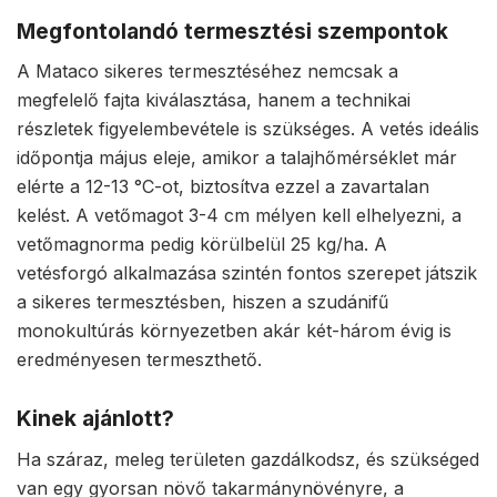
Megfontolandó termesztési szempontok
A Mataco sikeres termesztéséhez nemcsak a
megfelelő fajta kiválasztása, hanem a technikai
részletek figyelembevétele is szükséges. A vetés ideális
időpontja május eleje, amikor a talajhőmérséklet már
elérte a 12-13 °C-ot, biztosítva ezzel a zavartalan
kelést. A vetőmagot 3-4 cm mélyen kell elhelyezni, a
vetőmagnorma pedig körülbelül 25 kg/ha. A
vetésforgó alkalmazása szintén fontos szerepet játszik
a sikeres termesztésben, hiszen a szudánifű
monokultúrás környezetben akár két-három évig is
eredményesen termeszthető.
Kinek ajánlott?
Ha száraz, meleg területen gazdálkodsz, és szükséged
van egy gyorsan növő takarmánynövényre, a