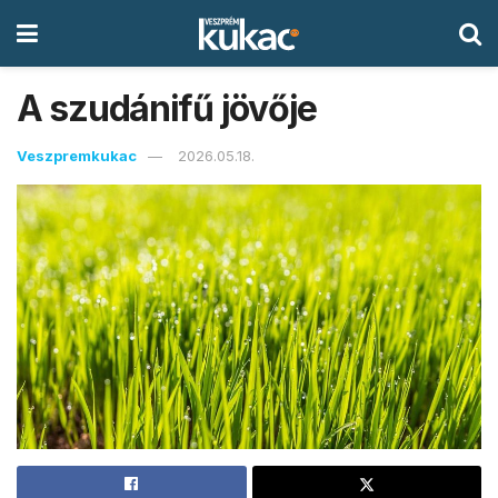
A szudánifű jövője
Veszpremkukac
2026.05.18.