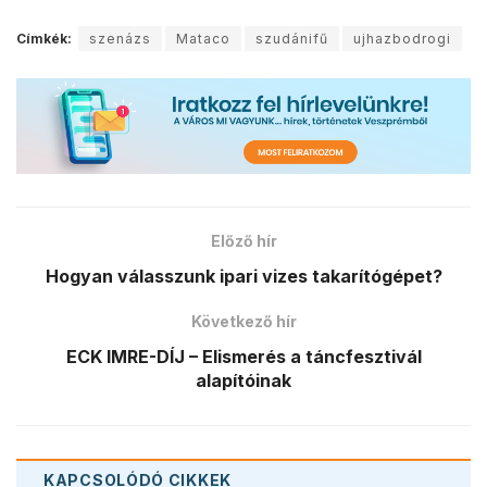
Címkék:
szenázs
Mataco
szudánifű
ujhazbodrogi
Előző hír
Hogyan válasszunk ipari vizes takarítógépet?
Következő hír
ECK IMRE-DÍJ – Elismerés a táncfesztivál
alapítóinak
KAPCSOLÓDÓ
CIKKEK