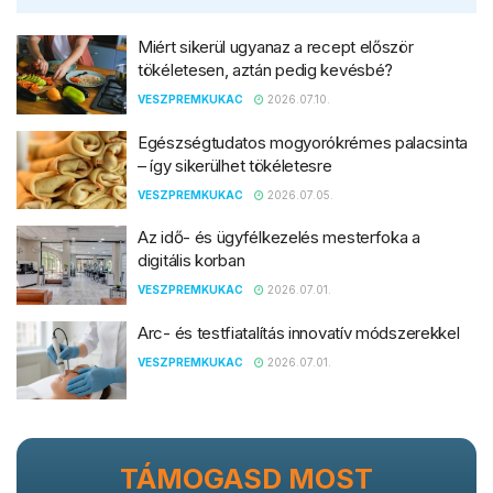
Miért sikerül ugyanaz a recept először
tökéletesen, aztán pedig kevésbé?
VESZPREMKUKAC
2026.07.10.
Egészségtudatos mogyorókrémes palacsinta
– így sikerülhet tökéletesre
VESZPREMKUKAC
2026.07.05.
Az idő- és ügyfélkezelés mesterfoka a
digitális korban
VESZPREMKUKAC
2026.07.01.
Arc- és testfiatalítás innovatív módszerekkel
VESZPREMKUKAC
2026.07.01.
TÁMOGASD MOST