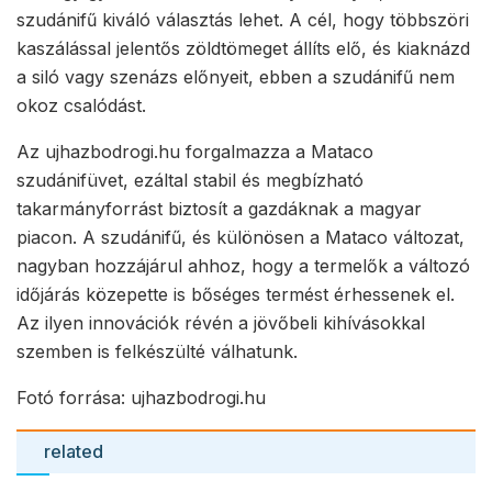
szudánifű kiváló választás lehet. A cél, hogy többszöri
kaszálással jelentős zöldtömeget állíts elő, és kiaknázd
a siló vagy szenázs előnyeit, ebben a szudánifű nem
okoz csalódást.
Az ujhazbodrogi.hu forgalmazza a Mataco
szudánifüvet, ezáltal stabil és megbízható
takarmányforrást biztosít a gazdáknak a magyar
piacon. A szudánifű, és különösen a Mataco változat,
nagyban hozzájárul ahhoz, hogy a termelők a változó
időjárás közepette is bőséges termést érhessenek el.
Az ilyen innovációk révén a jövőbeli kihívásokkal
szemben is felkészülté válhatunk.
Fotó forrása: ujhazbodrogi.hu
related