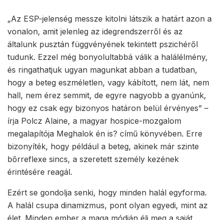
„Az ESP-jelenség messze kitolni látszik a határt azon a
vonalon, amit jelenleg az idegrendszerről és az
általunk pusztán függvényének tekintett pszichéről
tudunk. Ezzel még bonyolultabbá válik a halálélmény,
és ringathatjuk ugyan magunkat abban a tudatban,
hogy a beteg eszméletlen, vagy kábított, nem lát, nem
hall, nem érez semmit, de egyre nagyobb a gyanúnk,
hogy ez csak egy bizonyos határon belül érvényes” –
írja Polcz Alaine, a magyar hospice-mozgalom
megalapítója Meghalok én is? című könyvében. Erre
bizonyíték, hogy például a beteg, akinek már szinte
bőrreflexe sincs, a szeretett személy kezének
érintésére reagál.
Ezért se gondolja senki, hogy minden halál egyforma.
A halál csupa dinamizmus, pont olyan egyedi, mint az
élet. Minden ember a maga módján éli meg a saját