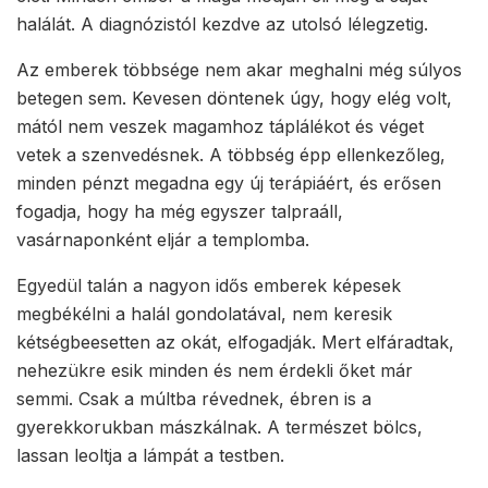
halálát. A diagnózistól kezdve az utolsó lélegzetig.
Az emberek többsége nem akar meghalni még súlyos
betegen sem. Kevesen döntenek úgy, hogy elég volt,
mától nem veszek magamhoz táplálékot és véget
vetek a szenvedésnek. A többség épp ellenkezőleg,
minden pénzt megadna egy új terápiáért, és erősen
fogadja, hogy ha még egyszer talpraáll,
vasárnaponként eljár a templomba.
Egyedül talán a nagyon idős emberek képesek
megbékélni a halál gondolatával, nem keresik
kétségbeesetten az okát, elfogadják. Mert elfáradtak,
nehezükre esik minden és nem érdekli őket már
semmi. Csak a múltba révednek, ébren is a
gyerekkorukban mászkálnak. A természet bölcs,
lassan leoltja a lámpát a testben.