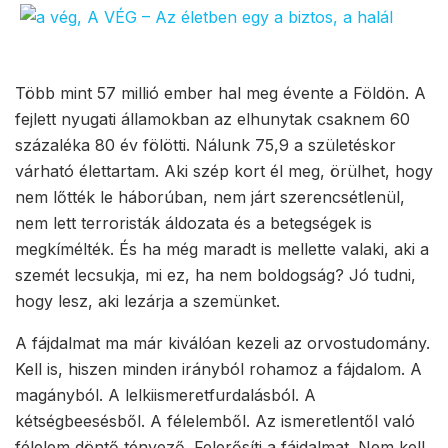
Több mint 57 millió ember hal meg évente a Földön. A
fejlett nyugati államokban az elhunytak csaknem 60
százaléka 80 év fölötti. Nálunk 75,9 a születéskor
várható élettartam. Aki szép kort él meg, örülhet, hogy
nem lőtték le háborúban, nem járt szerencsétlenül,
nem lett terroristák áldozata és a betegségek is
megkímélték. És ha még maradt is mellette valaki, aki a
szemét lecsukja, mi ez, ha nem boldogság? Jó tudni,
hogy lesz, aki lezárja a szemünket.
A fájdalmat ma már kiválóan kezeli az orvostudomány.
Kell is, hiszen minden irányból rohamoz a fájdalom. A
magányból. A lelkiismeretfurdalásból. A
kétségbeesésből. A félelemből. Az ismeretlentől való
félelem döntő tényező. Felerősíti a fájdalmat. Nem kell