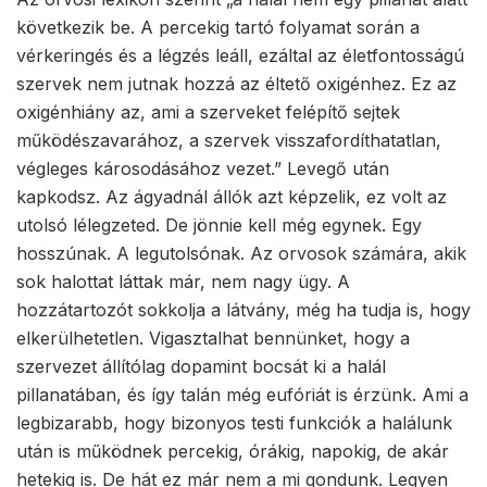
következik be. A percekig tartó folyamat során a
vérkeringés és a légzés leáll, ezáltal az életfontosságú
szervek nem jutnak hozzá az éltető oxigénhez. Ez az
oxigénhiány az, ami a szerveket felépítő sejtek
működészavarához, a szervek visszafordíthatatlan,
végleges károsodásához vezet.” Levegő után
kapkodsz. Az ágyadnál állók azt képzelik, ez volt az
utolsó lélegzeted. De jönnie kell még egynek. Egy
hosszúnak. A legutolsónak. Az orvosok számára, akik
sok halottat láttak már, nem nagy ügy. A
hozzátartozót sokkolja a látvány, még ha tudja is, hogy
elkerülhetetlen. Vigasztalhat bennünket, hogy a
szervezet állítólag dopamint bocsát ki a halál
pillanatában, és így talán még eufóriát is érzünk. Ami a
legbizarabb, hogy bizonyos testi funkciók a halálunk
után is működnek percekig, órákig, napokig, de akár
hetekig is. De hát ez már nem a mi gondunk. Legyen