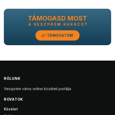
TÁMOGASD MOST
A VESZPRÉM KUKACOT
TÁMOGATOM
RÓLUNK
Veszprém város online közéleti portálja
ROVATOK
Közélet