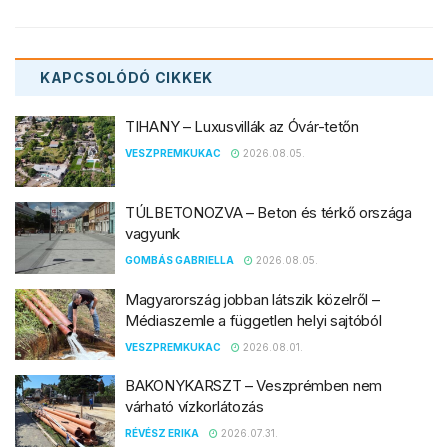
KAPCSOLÓDÓ
CIKKEK
TIHANY – Luxusvillák az Óvár-tetőn
VESZPREMKUKAC
2026.08.05.
TÚLBETONOZVA – Beton és térkő országa
vagyunk
GOMBÁS GABRIELLA
2026.08.05.
Magyarország jobban látszik közelről –
Médiaszemle a független helyi sajtóból
VESZPREMKUKAC
2026.08.01.
BAKONYKARSZT – Veszprémben nem
várható vízkorlátozás
RÉVÉSZ ERIKA
2026.07.31.