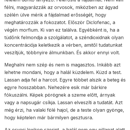
félni, magyarázzák az orvosok, miközben az ágyad
szélén ülve mérik a fájdalmad erősségét, hogy
meghatározzák a fokozatot. Először Diclofenac, a
végén morfium. Ki van ez találva. Egyébként is, ha a
tüdőnk felmondja a szolgálatot, a széndioxidnak olyan
koncentrációja keletkezik a vérben, amitől tudatunkat
veszítjük, többnyire álmunkban. És akkor ennyi volt.
Meghalni nem szép és nem is magasztos. Inkább azt
lehetne mondani, hogy a halál küzdelem. Küzd a test.
Lassan adja fel a harcot. Egyre többet alszik a beteg és
egyre hosszabban. Nehezére esik már bárkire
fókuszálni. Képek pörögnek a szeme előtt, árnyak
vagy a napsugár csíkja. Lassan elveszíti a tudatát. Azt
még érzi, ha valaki fölé hajol, de a teste olyan gyönge,
hogy képtelen már bármilyen gesztusra.
Az orvosi lexikon szerint „a halál nem egy pillanat alatt