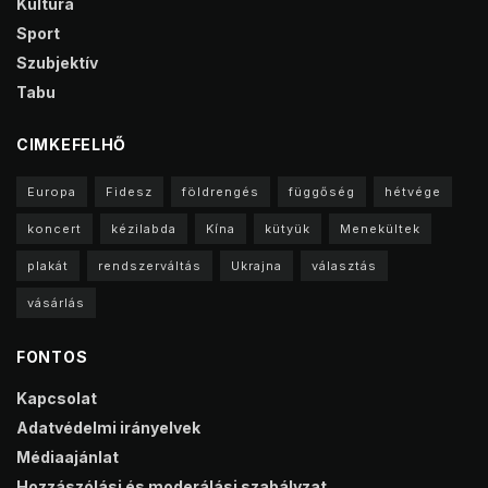
Kultúra
Sport
Szubjektív
Tabu
CIMKEFELHŐ
Europa
Fidesz
földrengés
függőség
hétvége
koncert
kézilabda
Kína
kütyük
Menekültek
plakát
rendszerváltás
Ukrajna
választás
vásárlás
FONTOS
Kapcsolat
Adatvédelmi irányelvek
Médiaajánlat
Hozzászólási és moderálási szabályzat