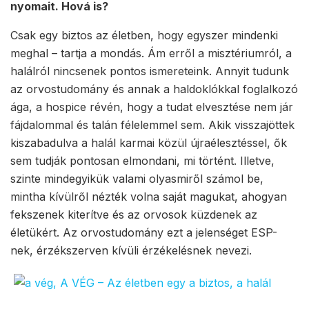
nyomait. Hová is?
Csak egy biztos az életben, hogy egyszer mindenki
meghal – tartja a mondás. Ám erről a misztériumról, a
halálról nincsenek pontos ismereteink. Annyit tudunk
az orvostudomány és annak a haldoklókkal foglalkozó
ága, a hospice révén, hogy a tudat elvesztése nem jár
fájdalommal és talán félelemmel sem. Akik visszajöttek
kiszabadulva a halál karmai közül újraélesztéssel, ők
sem tudják pontosan elmondani, mi történt. Illetve,
szinte mindegyikük valami olyasmiről számol be,
mintha kívülről nézték volna saját magukat, ahogyan
fekszenek kiterítve és az orvosok küzdenek az
életükért. Az orvostudomány ezt a jelenséget ESP-
nek, érzékszerven kívüli érzékelésnek nevezi.