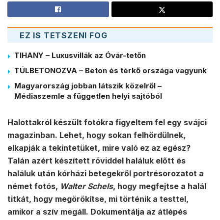
EZ IS TETSZENI FOG
TIHANY – Luxusvillák az Óvár-tetőn
TÚLBETONOZVA – Beton és térkő országa vagyunk
Magyarország jobban látszik közelről –
Médiaszemle a független helyi sajtóból
Halottakról készült fotókra figyeltem fel egy svájci
magazinban. Lehet, hogy sokan felhördülnek,
elkapják a tekintetüket, mire való ez az egész?
Talán azért készített röviddel haláluk előtt és
haláluk után kórházi betegekről portrésorozatot a
német fotós,
Walter Schels
, hogy megfejtse a halál
titkát, hogy megörökítse, mi történik a testtel,
amikor a szív megáll. Dokumentálja az átlépés