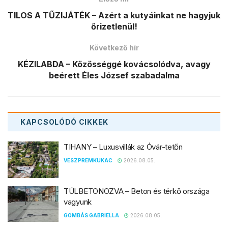
TILOS A TŰZIJÁTÉK – Azért a kutyáinkat ne hagyjuk
őrizetlenül!
Következő hír
KÉZILABDA – Közösséggé kovácsolódva, avagy
beérett Éles József szabadalma
KAPCSOLÓDÓ
CIKKEK
TIHANY – Luxusvillák az Óvár-tetőn
VESZPREMKUKAC
2026.08.05.
TÚLBETONOZVA – Beton és térkő országa
vagyunk
GOMBÁS GABRIELLA
2026.08.05.