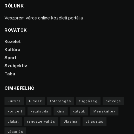
RÓLUNK
Veszprém város online közéleti portálja
ROVATOK
Közélet
Kultúra
Sport
Szubjektív
Tabu
CIMKEFELHŐ
Europa
Fidesz
földrengés
függőség
hétvége
koncert
kézilabda
Kína
kütyük
Menekültek
plakát
rendszerváltás
Ukrajna
választás
vásárlás