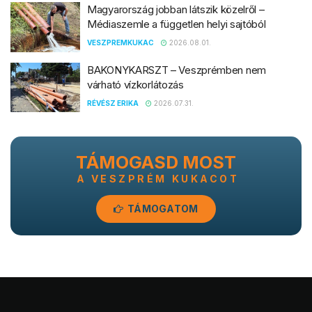
Magyarország jobban látszik közelről –
Médiaszemle a független helyi sajtóból
VESZPREMKUKAC
2026.08.01.
BAKONYKARSZT – Veszprémben nem
várható vízkorlátozás
RÉVÉSZ ERIKA
2026.07.31.
TÁMOGASD MOST
A VESZPRÉM KUKACOT
TÁMOGATOM