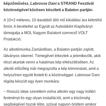
képzőművész,
Labrosse Dani
a STRAND Fesztivál
közönségével közösen készített a Balaton partján.
A 10×2 méteres, 10 darabból álló mű kikiáltási ára kétmillió
forint. A bevétellel az Együtt az Autistákért Alapítványt
támogatja a MOL Nagyon Balatont szervező VOLT
Produkció.
Az alkotómunka Zamárdiban, a Balaton partján zajlott,
látványos sikerrel. Tömegével érkeztek a jelentkezők, akik
részt akartak venni a hatalmas kép elkészítésében. Az
alkotó előzőleg már megrajzolta a kép körvonalait, amit a
helyszínen együtt festett ki a közönséggel. Labrosse Dani
régóta készült egy ilyen munkára:
–
Hosszú ideje szerettem volna alkotni egy nagy kültéri
festményt és egy olyan installációt, amit a közönség
segítségével hozok létre, szóval nagyon örültem amikor