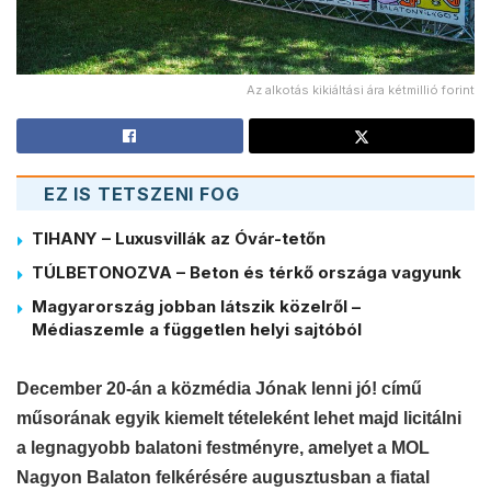
Az alkotás kikiáltási ára kétmillió forint
EZ IS TETSZENI FOG
TIHANY – Luxusvillák az Óvár-tetőn
TÚLBETONOZVA – Beton és térkő országa vagyunk
Magyarország jobban látszik közelről –
Médiaszemle a független helyi sajtóból
December 20-án a közmédia Jónak lenni jó! című
műsorának egyik kiemelt tételeként lehet majd licitálni
a legnagyobb balatoni festményre, amelyet a MOL
Nagyon Balaton felkérésére augusztusban a fiatal