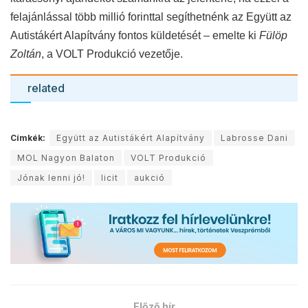
felajánlással több millió forinttal segíthetnénk az Együtt az
Autistákért Alapítvány fontos küldetését – emelte ki
Fülöp
Zoltán
, a VOLT Produkció vezetője.
related
Címkék:
Együtt az Autistákért Alapítvány
Labrosse Dani
MOL Nagyon Balaton
VOLT Produkció
Jónak lenni jó!
licit
aukció
Előző hír