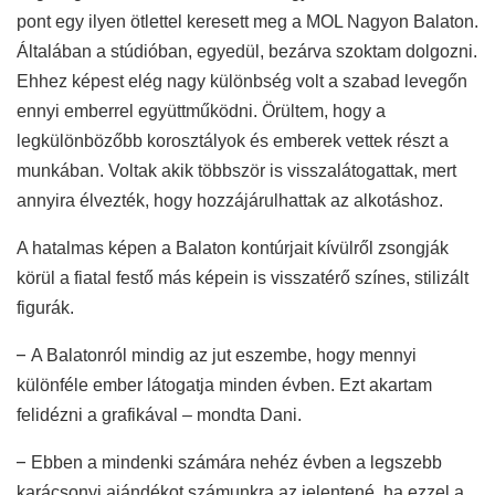
pont egy ilyen ötlettel keresett meg a MOL Nagyon Balaton.
Általában a stúdióban, egyedül, bezárva szoktam dolgozni.
Ehhez képest elég nagy különbség volt a szabad levegőn
ennyi emberrel együttműködni. Örültem, hogy a
legkülönbözőbb korosztályok és emberek vettek részt a
munkában. Voltak akik többször is visszalátogattak, mert
annyira élvezték, hogy hozzájárulhattak az alkotáshoz.
A hatalmas képen a Balaton kontúrjait kívülről zsongják
körül a fiatal festő más képein is visszatérő színes, stilizált
figurák.
–
A Balatonról mindig az jut eszembe, hogy mennyi
különféle ember látogatja minden évben. Ezt akartam
felidézni a grafikával – mondta Dani.
–
Ebben a mindenki számára nehéz évben a legszebb
karácsonyi ajándékot számunkra az jelentené, ha ezzel a