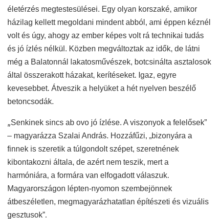
életérzés megtestesülései. Egy olyan korszaké, amikor
házilag kellett megoldani mindent abból, ami éppen kéznél
volt és úgy, ahogy az ember képes volt rá technikai tudás
és jó ízlés nélkül. Közben megváltoztak az idők, de látni
még a Balatonnál lakatosművészek, botcsinálta asztalosok
által összerakott házakat, kerítéseket. Igaz, egyre
kevesebbet. Átveszik a helyüket a hét nyelven beszélő
betoncsodák.
„
Senkinek sincs ab ovo jó ízlése. A viszonyok a felelősek”
– magyarázza Szalai András. Hozzáfűzi, „bizonyára a
finnek is szeretik a túlgondolt szépet, szeretnének
kibontakozni általa, de azért nem teszik, mert a
harmóniára, a formára van elfogadott válaszuk.
Magyarországon lépten-nyomon szembejönnek
átbeszéletlen, megmagyarázhatatlan építészeti és vizuális
gesztusok”.