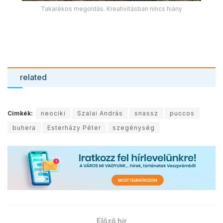
Takarékos megoldás. Kreativitásban nincs hiány
related
Címkék:
neociki
Szalai András
snassz
puccos
buhera
Esterházy Péter
szegénység
Előző hír