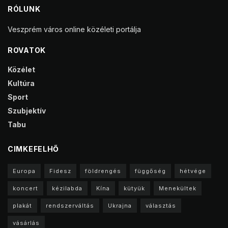
RÓLUNK
Veszprém város online közéleti portálja
ROVATOK
Közélet
Kultúra
Sport
Szubjektív
Tabu
CIMKEFELHŐ
Europa
Fidesz
földrengés
függőség
hétvége
koncert
kézilabda
Kína
kütyük
Menekültek
plakát
rendszerváltás
Ukrajna
választás
vásárlás