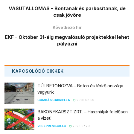
VASÚTÁLLOMÁS – Bontanak és parkosítanak, de
csak jövőre
Következő hír
EKF – Október 31-éig megvalósuló projektekkel lehet
pályázni
KAPCSOLÓDÓ
CIKKEK
TÚLBETONOZVA – Beton és térkő országa
vagyunk
GOMBÁS GABRIELLA
2026.08.05.
BAKONYKARSZT ZRT. – Használjuk felelősen
a vizet!
VESZPREMKUKAC
2026.07.29.