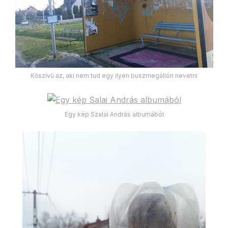
Kőszívű az, aki nem tud egy ilyen buszmegállón nevetni
Egy kép Szalai András albumából