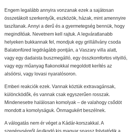
Engem legalább annyira vonzanak ezek a sajátosan
összetákolt szerkentyűk, eszközök, házak, mint amennyire
taszítanak. Annyi a derű és a gyermetegség bennük, hogy
megindítóak. Nevetnem kell rajtuk. A legváratlanabb
helyeken bukkannak fel, mondjuk egy grillállvány csoda
Balatonfüred legdrágább pontján, a Vaszary villa alatt,
vagy egy dadaista buszmegálló, egy összkomfortos vityilló,
vagy egy műanyag flakonokkal megoldott kerítés az
alsóörsi, vagy lovasi nyaralósoron.
Emberi reakciók ezek. Vannak köztük extravagánsak,
különcködők, és vannak csak egyszerűen rosszak.
Mindenesetre halálosan komolyak – de valahogy csődöt
mondott a komolyságuk. Önmagukért beszélnek.
A válogatás nem ér véget a Kádár-korszakkal. A
szegénységről árulkodó kis magyar snassz folytatódik a