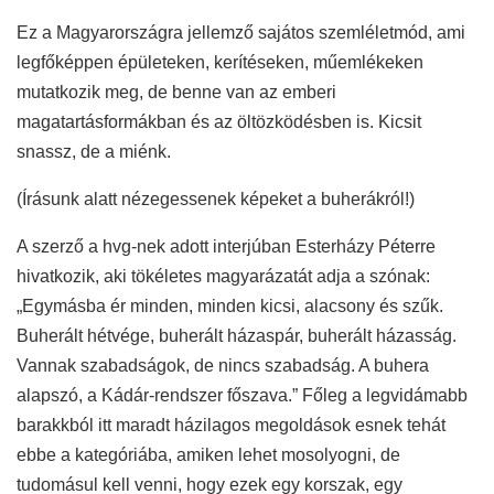
Ez a Magyarországra jellemző sajátos szemléletmód, ami
legfőképpen épületeken, kerítéseken, műemlékeken
mutatkozik meg, de benne van az emberi
magatartásformákban és az öltözködésben is. Kicsit
snassz, de a miénk.
(Írásunk alatt nézegessenek képeket a buherákról!)
A szerző a hvg-nek adott interjúban Esterházy Péterre
hivatkozik, aki tökéletes magyarázatát adja a szónak:
„Egymásba ér minden, minden kicsi, alacsony és szűk.
Buherált hétvége, buherált házaspár, buherált házasság.
Vannak szabadságok, de nincs szabadság. A buhera
alapszó, a Kádár-rendszer főszava.” Főleg a legvidámabb
barakkból itt maradt házilagos megoldások esnek tehát
ebbe a kategóriába, amiken lehet mosolyogni, de
tudomásul kell venni, hogy ezek egy korszak, egy