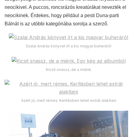
neocikivel. A puccos, roncsrázós kreatúrákat nevezték el
neocikinek. Érdekes, hogy például a pesti Duna-parti
Bálnát is az utóbbi kategóriába sorolja a szerző.
Szalai András könyvet írt a kis magyar buheráról
Kicsit snassz, de a miénk
Azért jó, mert rémes. Kerítésben lehet extrát alakítani