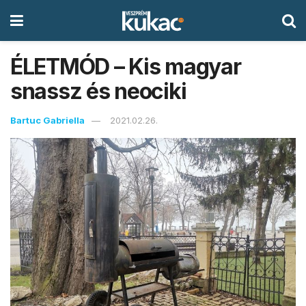
ÉLETMÓD – Kis magyar
snassz és neociki
Bartuc Gabriella
2021.02.26.