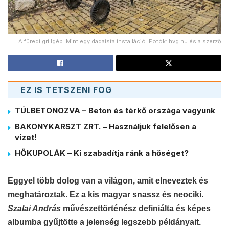
A füredi grillgép. Mint egy dadaista installáció. Fotók: hvg.hu és a szerző
EZ IS TETSZENI FOG
TÚLBETONOZVA – Beton és térkő országa vagyunk
BAKONYKARSZT ZRT. – Használjuk felelősen a
vizet!
HŐKUPOLÁK – Ki szabadítja ránk a hőséget?
Eggyel több dolog van a világon, amit elneveztek és
meghatároztak. Ez a kis magyar snassz és neociki.
Szalai András
művészettörténész definiálta és képes
albumba gyűjtötte a jelenség legszebb példányait.