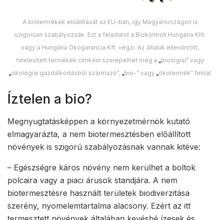
A biotermékek előállítását az EU-ban, így Magyarországon is
szigorúan szabályozzák. Ezt a feladatot a Biokontroll Hungária Kht.
vagy a Hungária Ökogarancia Kft. végzi. Az általuk ellenőrzött,
hitelesített termékek címkéin szerepelhet még a
„
biológiai” vagy
„
ökológiai gazdálkodásból származó”,
„
bio-” vagy
„
ökotermék” felirat
Íztelen a bio?
Megnyugtatásképpen a környezetmérnök kutató
elmagyarázta, a nem biotermesztésben előállított
növények is szigorú szabályozásnak vannak kitéve:
– Egészségre káros növény nem kerülhet a boltok
polcaira vagy a piaci árusok standjára. A nem
biotermesztésre használt területek biodiverzitása
szerény, nyomelemtartalma alacsony. Ezért az itt
termesztett növények általában kevésbé ízesek és