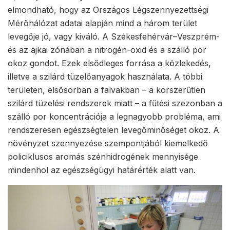
elmondható, hogy az Országos Légszennyezettségi
Mérőhálózat adatai alapján mind a három terület
levegője jó, vagy kiváló. A Székesfehérvár–Veszprém-
és az ajkai zónában a nitrogén-oxid és a szálló por
okoz gondot. Ezek elsődleges forrása a közlekedés,
illetve a szilárd tüzelőanyagok használata. A többi
területen, elsősorban a falvakban – a korszerűtlen
szilárd tüzelési rendszerek miatt – a fűtési szezonban a
szálló por koncentrációja a legnagyobb probléma, ami
rendszeresen egészségtelen levegőminőséget okoz. A
növényzet szennyezése szempontjából kiemelkedő
policiklusos aromás szénhidrogének mennyisége
mindenhol az egészségügyi határérték alatt van.