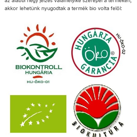
az alábbi négy jelzés valamelyike szerepel a terméken,
akkor lehetünk nyugodtak a termék bio volta felől: