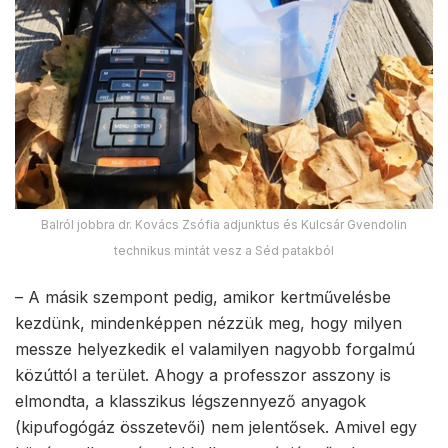
Balról jobbra dr. Kovács Zsófia adjunktus és Kulcsár Gvendolin
technikus mintát vesz a Séd patakból
– A másik szempont pedig, amikor kertművelésbe
kezdünk, mindenképpen nézzük meg, hogy milyen
messze helyezkedik el valamilyen nagyobb forgalmú
közúttól a terület. Ahogy a professzor asszony is
elmondta, a klasszikus légszennyező anyagok
(kipufogógáz összetevői) nem jelentősek. Amivel egy