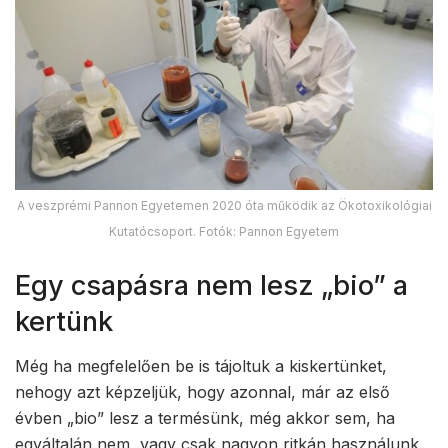
A veszprémi Pannon Egyetemen 2020 óta működik az Ökotoxikológiai
Kutatócsoport. Fotók: Pannon Egyetem
Egy csapásra nem lesz „bio” a
kertünk
Még ha megfelelően be is tájoltuk a kiskertünket,
nehogy azt képzeljük, hogy azonnal, már az első
évben „bio” lesz a termésünk, még akkor sem, ha
egyáltalán nem, vagy csak nagyon ritkán használunk