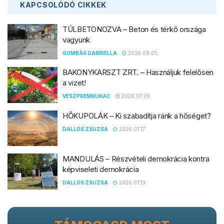
KAPCSOLÓDÓ
CIKKEK
TÚLBETONOZVA – Beton és térkő országa
vagyunk
GOMBÁS GABRIELLA
2026.08.05.
BAKONYKARSZT ZRT. – Használjuk felelősen
a vizet!
VESZPREMKUKAC
2026.07.29.
HŐKUPOLÁK – Ki szabadítja ránk a hőséget?
DALLOS ZSUZSA
2026.07.17.
MANDULÁS – Részvételi demokrácia kontra
képviseleti demokrácia
DALLOS ZSUZSA
2026.07.13.