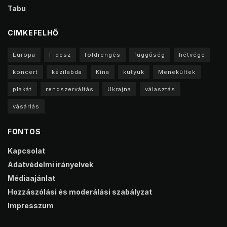
Tabu
CIMKEFELHŐ
Europa
Fidesz
földrengés
függőség
hétvége
koncert
kézilabda
Kína
kütyük
Menekültek
plakát
rendszerváltás
Ukrajna
választás
vásárlás
FONTOS
Kapcsolat
Adatvédelmi irányelvek
Médiaajánlat
Hozzászólási és moderálási szabályzat
Impresszum