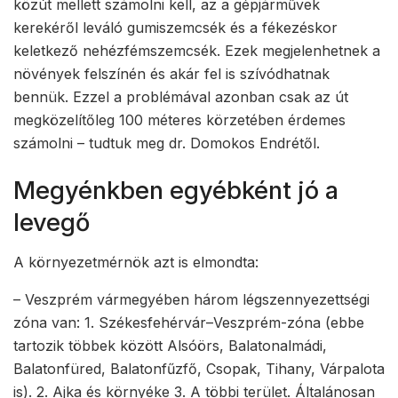
közút mellett számolni kell, az a gépjárművek
kerekéről leváló gumiszemcsék és a fékezéskor
keletkező nehézfémszemcsék. Ezek megjelenhetnek a
növények felszínén és akár fel is szívódhatnak
bennük. Ezzel a problémával azonban csak az út
megközelítőleg 100 méteres körzetében érdemes
számolni – tudtuk meg dr. Domokos Endrétől.
Megyénkben egyébként jó a
levegő
A környezetmérnök azt is elmondta:
– Veszprém vármegyében három légszennyezettségi
zóna van: 1. Székesfehérvár–Veszprém-zóna (ebbe
tartozik többek között Alsóörs, Balatonalmádi,
Balatonfüred, Balatonfűzfő, Csopak, Tihany, Várpalota
is). 2. Ajka és környéke 3. A többi terület. Általánosan