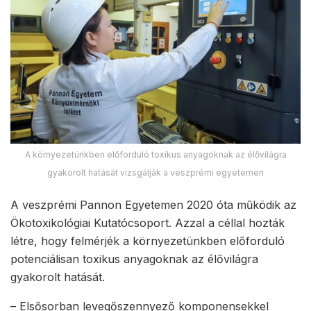
A környezetünkben előforduló toxikus anyagoknak az élővilágra
gyakorolt hatását vizsgálják a veszprémi egyetemen
A veszprémi Pannon Egyetemen 2020 óta működik az
Ökotoxikológiai Kutatócsoport. Azzal a céllal hozták
létre, hogy felmérjék a környezetünkben előforduló
potenciálisan toxikus anyagoknak az élővilágra
gyakorolt hatását.
– Elsősorban levegőszennyező komponensekkel