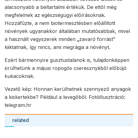
alacsonyabb a beltartalmi értékük. De ettől még
megfelelnek az egészségügyi előírásoknak.
Hozzáfűzte, a nem biotermesztésben előállított
növények ugyanakkor általában mutatósabbak, mivel
a használt vegyszerek minden
„
zavaró forrást”
kiiktatnak, így nincs, ami megrágja a növényt.
Ezért bármennyire gusztustalanok is, tulajdonképpen
örülhetünk a májusi ropogós cseresznyéből előbújó
kukacoknak.
Vezető kép: Honnan kerülhetnek szennyező anyagok
a kiskertekbe? Például a levegőből. Fotóillusztráció:
telegram.hr
related