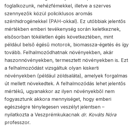
foglalkozunk, nehézfémekkel, illetve a szerves
szennyezők közül policiklusos aromás
szénhidrogénekkel (PAH-okkal). Ez utóbbiak jelentős
mértékben emberi tevékenység során keletkeznek,
elsősorban tökéletlen égés következtében, mint
például belső égésű motorok, biomassza-égetés és így
tovább. Felhalmozódhatnak növényekben, akár
haszonnövényekben, termesztett növényekben is. Ezt
a felhalmozódást vizsgáltuk olyan kiskerti
növényekben (például zöldsaláta), amelyek forgalmas
út mellett növekedtek. A felhalmozódás lehet jelentős
mértékű, ugyanakkor az ilyen növényekből nem
fogyasztunk akkora mennyiséget, hogy emberi
egészségre ténylegesen veszélyt jelentsen –
nyilatkozta a Veszprémkukacnak
dr. Kováts Nóra
professzor.