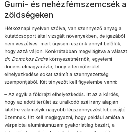
Gumi- és nehézfémszemcsék a
zöldségeken
Hétköznapi nyelven szólva, van szennyező anyag a
kutatócsoport által vizsgált növényekben, de igazából
nem veszélyes, mert úgysem eszünk annyit belőlük,
hogy azzá váljon. Konkrétabban megvilágítva a választ
dr. Domokos Endre
környezetmérnök, egyetemi
docens elmagyarázta, hogy a termőterület
elhelyezkedése sokat számít a szennyezettség
szempontjából. Két tényezőt kell figyelembe venni:
– Az egyik a földrajzi elhelyezkedés. Itt az a kérdés,
hogy az adott terület az uralkodó szélirány alapján
kitett-e valamelyik nagyobb légszennyezést kibocsájtó
üzemnek. (Itt kell megjegyezni, hogy például amióta a
várpalotai alumíniumüzem gyakorlatilag bezárt, a