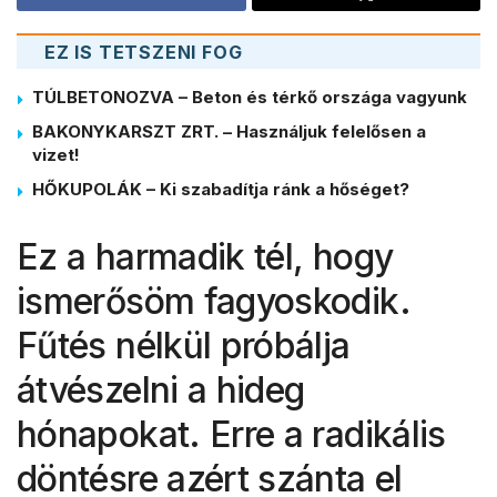
EZ IS TETSZENI FOG
TÚLBETONOZVA – Beton és térkő országa vagyunk
BAKONYKARSZT ZRT. – Használjuk felelősen a
vizet!
HŐKUPOLÁK – Ki szabadítja ránk a hőséget?
Ez a harmadik tél, hogy
ismerősöm fagyoskodik.
Fűtés nélkül próbálja
átvészelni a hideg
hónapokat. Erre a radikális
döntésre azért szánta el