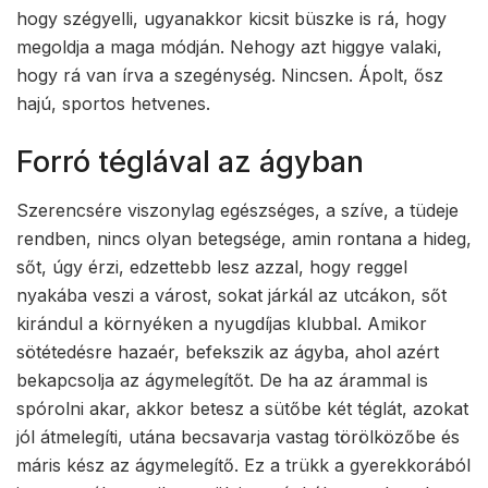
hogy szégyelli, ugyanakkor kicsit büszke is rá, hogy
megoldja a maga módján. Nehogy azt higgye valaki,
hogy rá van írva a szegénység. Nincsen. Ápolt, ősz
hajú, sportos hetvenes.
Forró téglával az ágyban
Szerencsére viszonylag egészséges, a szíve, a tüdeje
rendben, nincs olyan betegsége, amin rontana a hideg,
sőt, úgy érzi, edzettebb lesz azzal, hogy reggel
nyakába veszi a várost, sokat járkál az utcákon, sőt
kirándul a környéken a nyugdíjas klubbal. Amikor
sötétedésre hazaér, befekszik az ágyba, ahol azért
bekapcsolja az ágymelegítőt. De ha az árammal is
spórolni akar, akkor betesz a sütőbe két téglát, azokat
jól átmelegíti, utána becsavarja vastag törölközőbe és
máris kész az ágymelegítő. Ez a trükk a gyerekkorából