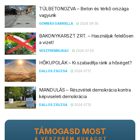
TÚLBETONOZVA – Beton és térkő országa
vagyunk
GOMBÁS GABRIELLA
2026.08.05.
BAKONYKARSZT ZRT. – Használjuk felelősen
a vizet!
VESZPREMKUKAC
2026.07.29.
HŐKUPOLÁK – Ki szabadítja ránk a hőséget?
DALLOS ZSUZSA
2026.07.17.
MANDULÁS – Részvételi demokrácia kontra
képviseleti demokrácia
DALLOS ZSUZSA
2026.07.13.
TÁMOGASD MOST
A VESZPRÉM KUKACOT