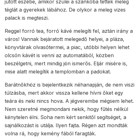
jutott eszébe, amikor szülei a szánkóba tettek meleg
téglát a gyerekek lábához. De olykor a meleg vizes
palack is megteszi.
Reggel forró tea, forró kávé melegíti fel, aztán irány a
város! Vannak bejáratott melegedő helyei, a pláza,
könyvtárak olvasótermei, a piac, utóbbi helyen lehet
olcsón kávét is venni az automatából, közben
beszélgetni, mert mindig jön ismerős. Eljár misére is,
mise alatt melegítik a templomban a padokat.
Barátnőkhöz is bejelentkezik néhanapján, de nem viszi
túlzásba, mert akkor vissza kellene hívni őket egy
teára és neki nincs hova. A jégverembe mégsem lehet.
Nem szeretné megmondani nekik, hogy fűtés nélkül
kénytelen élni. Soha nem kért senkitől segítséget, a
sajnálkozást is utálja. Ilyen fajta. Régen azt mondták
volna rá, hogy kemény fából faragták.