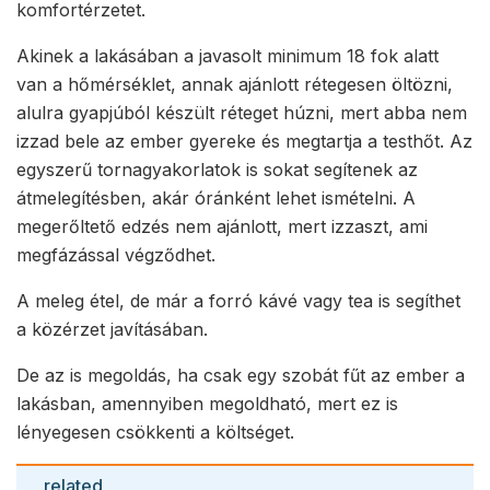
komfortérzetet.
Akinek a lakásában a javasolt minimum 18 fok alatt
van a hőmérséklet, annak ajánlott rétegesen öltözni,
alulra gyapjúból készült réteget húzni, mert abba nem
izzad bele az ember gyereke és megtartja a testhőt. Az
egyszerű tornagyakorlatok is sokat segítenek az
átmelegítésben, akár óránként lehet ismételni. A
megerőltető edzés nem ajánlott, mert izzaszt, ami
megfázással végződhet.
A meleg étel, de már a forró kávé vagy tea is segíthet
a közérzet javításában.
De az is megoldás, ha csak egy szobát fűt az ember a
lakásban, amennyiben megoldható, mert ez is
lényegesen csökkenti a költséget.
related