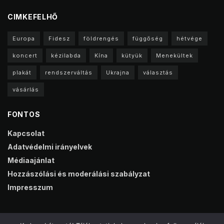
CIMKEFELHŐ
Europa
Fidesz
földrengés
függőség
hétvége
koncert
kézilabda
Kína
kütyük
Menekültek
plakát
rendszerváltás
Ukrajna
választás
vásárlás
FONTOS
Kapcsolat
Adatvédelmi irányelvek
Médiaajánlat
Hozzászólási és moderálási szabályzat
Impresszum