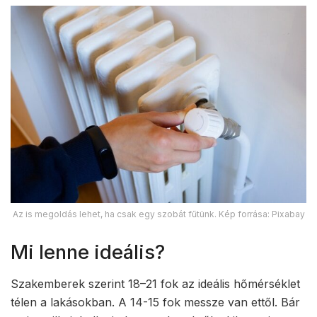
Az is megoldás lehet, ha csak egy szobát fűtünk. Kép forrása: Pixabay
Mi lenne ideális?
Szakemberek szerint 18
–
21 fok az ideális hőmérséklet
télen a lakásokban. A 14-15 fok messze van ettől. Bár