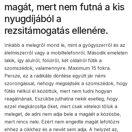
magát, mert nem futná a kis
nyugdíjából a
rezsitámogatás ellenére.
Inkább a melegről mond le, mint a gyógyszerről és az
élelmiszerről vagy a mobiltelefonról. Második emeleten
lakik, így alulról, fölülről, két oldalról fűtik a
szomszédok, valamennyire. Maximum 15 fokra.
Persze, ez a radikális döntése együtt jár némi
szorongással, nehogy megsejtsék a szomszédok, hogy
fűtés nélkül él közöttük, mert nem tudni hogyan
reagálnának. Eszükbe juthatna nekik esetleg, hogy
ezzel megkárosítja őket, mert csak vételezi tőlük a
meleget, de adni nem adja bele a magáét a közösbe,
mert nincs neki. Ezért nem engedte magát lefotózni
ehhez a cikkhez és a nevét sem adja. A helyzet az,