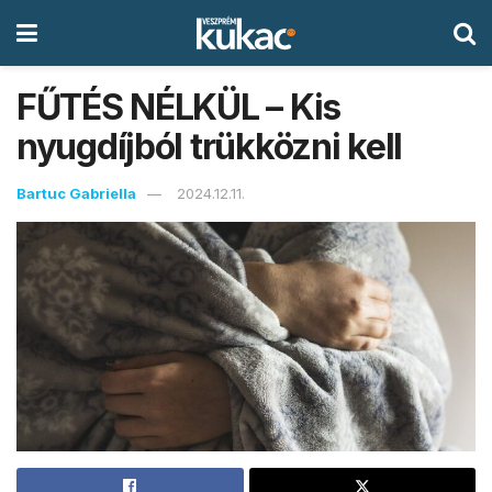
FŰTÉS NÉLKÜL – Kis
nyugdíjból trükközni kell
Bartuc Gabriella
2024.12.11.