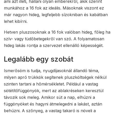
ami azt illeti, hallani olyan emberekről, akik szerint
munkához a 16 fok az ideális. Másoknak viszont ez
már nagyon hideg, legfeljebb sízokniban és kabátban
lehet kibírni.
Hetven pluszosoknak a 16 fok valóban hideg, főleg ha
szív- vagy tüdőbetegekről van szó. A folyamatosan
hideg lakás rontja a szervezet ellenálló képességét.
Legalább egy szobát
Ismerősöm is tudja, nyugdíjasoknál állandó téma,
milyen apró trükkök segítenek pluszköltségek nélkül
szinten tartani a hőmérsékletet. Például a vastag
sötétítőfüggönyök, mert az ablakréseken keresztül
távozik sok meleg. Amikor süt a nap, elhúzni a
függönyöket és hagyni átmelegedni a lakást, aztán
behúzni. A szőnyeg, a vastag takaró is növeli a