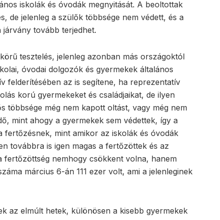
lános iskolák és óvodák megnyitását. A beoltottak
, de jelenleg a szülők többsége nem védett, és a
járvány tovább terjedhet.
körű tesztelés, jelenleg azonban más országoktól
kolai, óvodai dolgozók és gyermekek általános
v felderítésében az is segítene, ha reprezentatív
lás korú gyermekeket és családjaikat, de ilyen
tős többsége még nem kapott oltást, vagy még nem
 idő, mint ahogy a gyermekek sem védettek, így a
 a fertőzésnek, mint amikor az iskolák és óvodák
en továbbra is igen magas a fertőzöttek és az
 a fertőzöttség nemhogy csökkent volna, hanem
k száma március 6-án 111 ezer volt, ami a jelenleginek
tek az elmúlt hetek, különösen a kisebb gyermekek