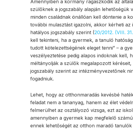
Amennyiben a kormány ragaszkodik az általáno
szülőknek a jogszabály alapján lehetőségük v
minden családnak önállóan kell döntenie a k
további mulasztást igazolni, akkor kérheti az 
hatályos jogszabály szerint (
20/2012. (VIII. 3
kell tekinteni, ha a gyermek, a tanuló hatósá
tudott kötelezettségének eleget tenni” – a g
veszélyeztetése pedig alapos indoknak kell, 
méltányolják a szülők megalapozott kéréseit, 
jogszabály szerint az intézményvezetőnek ninc
fogadniuk.
Lehet, hogy az otthonmaradás kevésbé haték
feladat nem a tananyag, hanem az élet védelm
felmerülhet az osztályozó vizsga, ezt az isko
amennyiben a gyermek kap megfelelő számú os
ennek lehetőségét az otthon maradó tanulók 