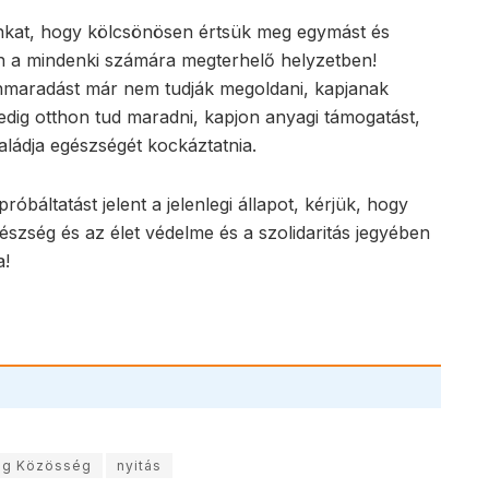
ainkat, hogy kölcsönösen értsük meg egymást és
en a mindenki számára megterhelő helyzetben!
onmaradást már nem tudják megoldani, kapjanak
 pedig otthon tud maradni, kapjon anyagi támogatást,
saládja egészségét kockáztatnia.
ltatást jelent a jelenlegi állapot, kérjük, hogy
észség és az élet védelme és a szolidaritás jegyében
a!
ng Közösség
nyitás