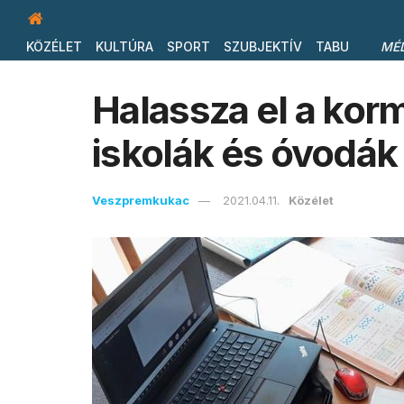
KÖZÉLET
KULTÚRA
SPORT
SZUBJEKTÍV
TABU
MÉ
Halassza el a kor
iskolák és óvodák á
Veszpremkukac
2021.04.11.
Közélet