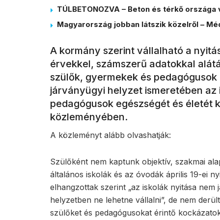
TÚLBETONOZVA – Beton és térkő országa 
Magyarország jobban látszik közelről – Méd
A kormány szerint vállalható a nyit
érvekkel, számszerű adatokkal alátám
szülők, gyermekek és pedagógusok m
járványügyi helyzet ismeretében az
pedagógusok egészségét és életét k
közleményében.
A közleményt alább olvashatják:
Szülőként nem kaptunk objektív, szakmai al
általános iskolák és az óvodák április 19-ei 
elhangzottak szerint „az iskolák nyitása nem 
helyzetben ne lehetne vállalni”, de nem derül
szülőket és pedagógusokat érintő kockázat