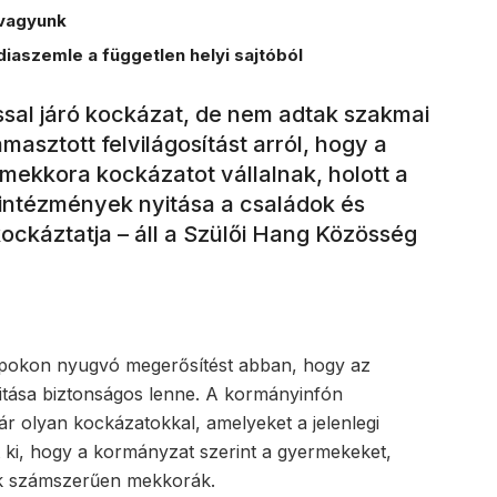
vagyunk
iaszemle a független helyi sajtóból
ással járó kockázat, de nem adtak szakmai
asztott felvilágosítást arról, hogy a
ekkora kockázatot vállalnak, holott a
 intézmények nyitása a családok és
ockáztatja – áll a Szülői Hang Közösség
apokon nyugvó megerősítést abban, hogy az
nyitása biztonságos lenne. A kormányinfón
jár olyan kockázatokkal, amelyeket a jelenlegi
t ki, hogy a kormányzat szerint a gyermekeket,
ok számszerűen mekkorák.