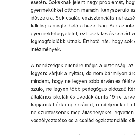
esetén. Sokaknak jelent nagy problémát, hog
gyermekükkel otthon maradni kényszerülő szü
időszakra. Sok család egzisztenciális nehéz
lelkileg is megterhelő a bezártság. Bár az 
gyermekfelügyeletet, ezt csak kevés család ve
legmegfelelőbb útnak. Érthető hát, hogy sok
intézmények.
A nehézségek ellenére mégis a biztonság, az
legyen: várjuk a nyitást, de nem bármilyen 
mindent, hogy ne legyen több árván és félá
szülő, ne legyen több pedagógus áldozat! Kér
általános iskolák és óvodák április 19-re terv
kapjanak bérkompenzációt, rendeljenek el fe
ne szüntessenek meg álláshelyeket, egyetlen
veszélyeztetése és a család egzisztenciális el