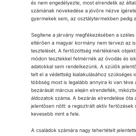
és nem engedélyezte, most elrendelik az álta
számának növekedése a jövőre nézve ígéretes
gyermekek sem, az osztálytermekben pedig a 
Segítene a járvány megfékezésében a széles 
eltérően a magyar kormány nem tervezi az is
tesztelését. A fertőzöttség mértékének objektí
módon tesztekkel felmérnék az óvodás és isko
adatokkal sem rendelkezünk. A szülők jelen
telt el a védettség kialakulásához szükséges
többség most is legalább annyira ki van téve
bezárását március elején elrendelték, miközb
áldozatok száma. A bezárás elrendelése óta
jelentősen nőtt: a regisztrált aktív fertőzése
kevesebb mint a fele.
A családok számára nagy tehertételt jelentet