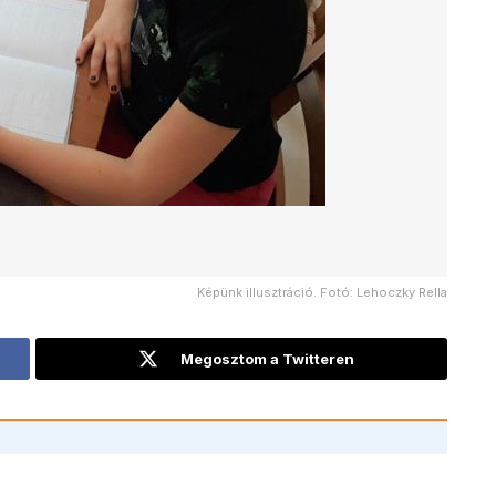
Képünk illusztráció. Fotó: Lehoczky Rella
Megosztom a Twitteren