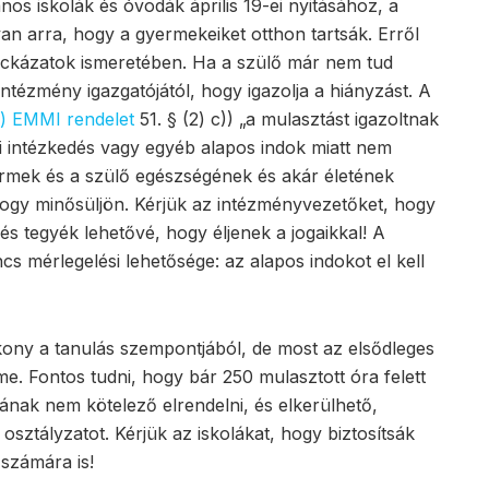
s iskolák és óvodák április 19-ei nyitásához, a
an arra, hogy a gyermekeiket otthon tartsák. Erről
ockázatok ismeretében. Ha a szülő már nem tud
intézmény igazgatójától, hogy igazolja a hiányzást. A
1.) EMMI rendelet
51. § (2) c)) „a mulasztást igazoltnak
gi intézkedés vagy egyéb alapos indok miatt nem
yermek és a szülő egészségének és akár életének
hogy minősüljön. Kérjük az intézményvezetőket, hogy
és tegyék lehetővé, hogy éljenek a jogaikkal! A
s mérlegelési lehetősége: az alapos indokot el kell
ony a tanulás szempontjából, de most az elsődleges
e. Fontos tudni, hogy bár 250 mulasztott óra felett
lának nem kötelező elrendelni, és elkerülhető,
ztályzatot. Kérjük az iskolákat, hogy biztosítsák
számára is!