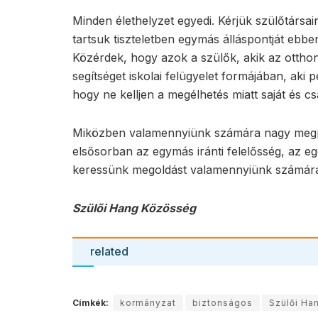
Minden élethelyzet egyedi. Kérjük szülőtárs
tartsuk tiszteletben egymás álláspontját ebb
Közérdek, hogy azok a szülők, akik az otth
segítséget iskolai felügyelet formájában, aki
hogy ne kelljen a megélhetés miatt saját és c
Miközben valamennyiünk számára nagy megpróbá
elsősorban az egymás iránti felelősség, az eg
keressünk megoldást valamennyiünk számár
Szülői Hang Közösség
related
Címkék:
kormányzat
biztonságos
Szülői Ha