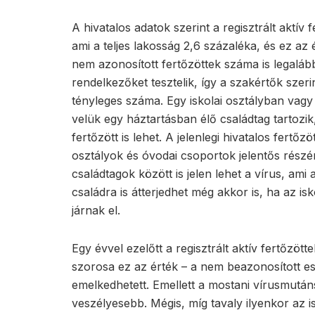
A hivatalos adatok szerint a regisztrált aktív
ami a teljes lakosság 2,6 százaléka, és ez az
nem azonosított fertőzöttek száma is legaláb
rendelkezőket tesztelik, így a szakértők szeri
tényleges száma. Egy iskolai osztályban vag
velük egy háztartásban élő családtag tartozik,
fertőzött is lehet. A jelenlegi hivatalos fertőz
osztályok és óvodai csoportok jelentős rész
családtagok között is jelen lehet a vírus, ami
családra is átterjedhet még akkor is, ha az 
járnak el.
Egy évvel ezelőtt a regisztrált aktív fertőzö
szorosa ez az érték – a nem beazonosított 
emelkedhetett. Emellett a mostani vírusmutáns
veszélyesebb. Mégis, míg tavaly ilyenkor az 