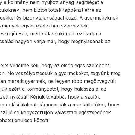
y a kormány nem nyújtott anyagi segítséget a
lőknek, nem biztosítottak táppénzt erre az
ségekkel és bizonytalansággal küzd. A gyermekeknek
intézmények egyes esetekben szerveznek
szi igénybe, mert sok szülő nem ezt tartja a
 család nagyon várja már, hogy megnyissanak az
 élet védelme kell, hogy az elsődleges szempont
áron. Ne veszélyeztessük a gyermekeket, tegyünk meg
rván maradt gyermek, ne legyen több megözvegyült
jük ezért a kormányzatot, hogy halassza el az
ezett nyitását! Kérjük továbbá, hogy a szülők
lmondási tilalmat, támogassák a munkáltatókat, hogy
 szülő se kényszerüljön választani egészségének
lehetetlenülése között!