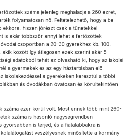
 fertőzöttek száma jelenleg meghaladja a 260 ezret,
 érték folyamatosan nő. Feltételezhető, hogy a be
b ekkora, hiszen jórészt csak a tünetekkel
nt is akár többször annyi lehet a fertőzöttek
y óvodai csoportban a 20–30 gyerekhez kb. 100,
 akik között így átlagosan ezek szerint akár 5
öttségi adatokból tehát az olvasható ki, hogy az iskolai
énél a gyermekek és az egy háztartásban élő
 az iskolakezdéssel a gyerekeken keresztül a többi
iskolákban és óvodákban óvatosan és körültekintően
ttek száma ezer körül volt. Most ennek több mint 260-
esetek száma is hasonló nagyságrendben
 gyorsabban is terjed, és a fiatalabbakra is
iskolalátogatást veszélyesnek minősítette a kormány