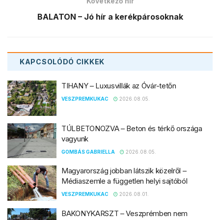
Következő hír
BALATON – Jó hír a kerékpárosoknak
KAPCSOLÓDÓ
CIKKEK
TIHANY – Luxusvillák az Óvár-tetőn
VESZPREMKUKAC
2026.08.05.
TÚLBETONOZVA – Beton és térkő országa
vagyunk
GOMBÁS GABRIELLA
2026.08.05.
Magyarország jobban látszik közelről –
Médiaszemle a független helyi sajtóból
VESZPREMKUKAC
2026.08.01.
BAKONYKARSZT – Veszprémben nem