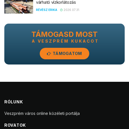
várható vízkorlátozás
RÉVÉSZ ERIKA
2026.07.31.
TÁMOGASD MOST
A VESZPRÉM KUKACOT
TÁMOGATOM
RÓLUNK
Veszprém város online közéleti portálja
ROVATOK