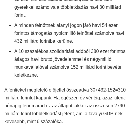
gyerekkel számolva a többletkiadás havi 30 milliárd
forint.
A minden felnőttnek alanyi jogon járó havi 54 ezer
forintos támogatás nyolcmillió felnőttel számolva havi
432 milliárd forintba kerülne.
A 10 százalékos szolidaritási adóból 380 ezer forintos
átlagos havi bruttó jövedelemmel és négymillió
munkavállalóval számolva 152 milliárd forint bevétel
keletkezne.
A fentieket megfelelő előjellel összeadva 30+432-152=310
milliárd forintot kapunk. Ha egészen év végéig, azaz kilenc
hónapig fennmarad ez az állapot, akkor az összesen 2790
milliárd forint többletkiadást jelent, ami a tavalyi GDP-nek
kevesebb, mint 6 százaléka.