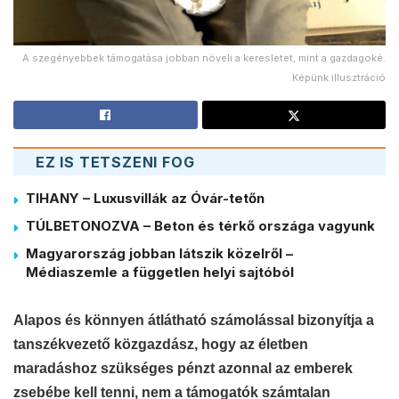
A szegényebbek támogatása jobban növeli a keresletet, mint a gazdagoké.
Képünk illusztráció
EZ IS TETSZENI FOG
TIHANY – Luxusvillák az Óvár-tetőn
TÚLBETONOZVA – Beton és térkő országa vagyunk
Magyarország jobban látszik közelről –
Médiaszemle a független helyi sajtóból
Alapos és könnyen átlátható számolással bizonyítja a
tanszékvezető közgazdász, hogy az életben
maradáshoz szükséges pénzt azonnal az emberek
zsebébe kell tenni, nem a támogatók számtalan