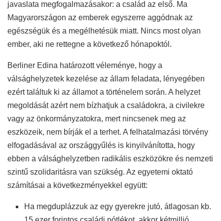
javaslata megfogalmazásakor: a család az első. Ma
Magyarországon az emberek egyszerre aggódnak az
egészségük és a megélhetésük miatt. Nincs most olyan
ember, aki ne rettegne a következő hónapoktól.
Berliner Edina határozott véleménye, hogy a
válsághelyzetek kezelése az állam feladata, lényegében
ezért találtuk ki az államot a történelem során. A helyzet
megoldását azért nem bízhatjuk a családokra, a civilekre
vagy az önkormányzatokra, mert nincsenek meg az
eszközeik, nem bírják el a terhet. A felhatalmazási törvény
elfogadásával az országgyűlés is kinyilvánította, hogy
ebben a válsághelyzetben radikális eszközökre és nemzeti
szintű szolidaritásra van szükség. Az egyetemi oktató
számításai a következményekkel együtt:
Ha megduplázzuk az egy gyerekre jutó, átlagosan kb.
15 ezer forintos családi pótlékot, akkor kétmillió