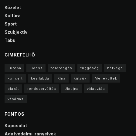
Közélet
Kultúra
Sport
Szubjektív
Tabu
CIMKEFELHŐ
Europa
Fidesz
földrengés
függőség
hétvége
koncert
kézilabda
Kína
kütyük
Menekültek
plakát
rendszerváltás
Ukrajna
választás
vásárlás
FONTOS
Kapcsolat
Adatvédelmi irányelvek