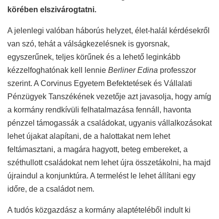
körében elszivárogtatni.
A jelenlegi valóban háborús helyzet, élet-halál kérdésekről
van szó, tehát a válságkezelésnek is gyorsnak,
egyszerűnek, teljes körűnek és a lehető leginkább
kézzelfoghatónak kell lennie
Berliner Edina
professzor
szerint. A Corvinus Egyetem Befektetések és Vállalati
Pénzügyek Tanszékének vezetője azt javasolja, hogy amíg
a kormány rendkívüli felhatalmazása fennáll, havonta
pénzzel támogassák a családokat, ugyanis vállalkozásokat
lehet újakat alapítani, de a halottakat nem lehet
feltámasztani, a magára hagyott, beteg embereket, a
széthullott családokat nem lehet újra összetákolni, ha majd
újraindul a konjunktúra. A termelést le lehet állítani egy
időre, de a családot nem.
A tudós közgazdász a kormány alaptételéből indult ki