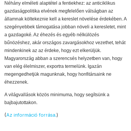
Néhány elméleti alaptétel a fentiekhez: az anticiklikus
gazdaságpolitika elvének megfelelően válságban az
államnak költekeznie kell a kereslet növelése érdekében. A
szegényebbek támogatása jobban növeli a keresletet, mint
a gazdagoké. Az éhezés és egyéb nélkülözés
bűnözéshez, akár országos zavargásokhoz vezethet, tehát
mindenkinek az az érdeke, hogy ezt elkerüljük.
Magyarország abban a szerencsés helyzetben van, hogy
van elég élelmiszer, exportra termelünk. Igazán
megengedhetjük magunknak, hogy honfitársaink ne
éhezzenek.
A világvallások közös minimuma, hogy segítsünk a
bajbajutottakon.
(
Az információ forrása.
)