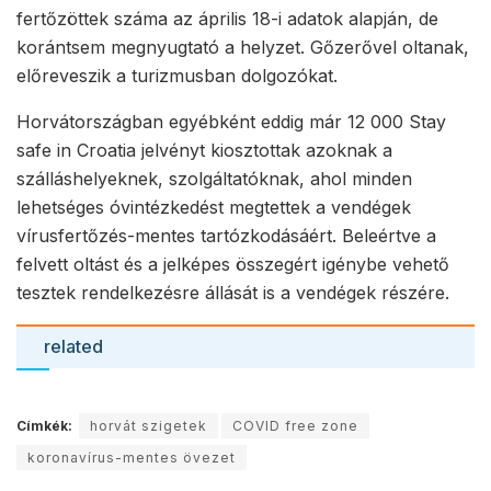
fertőzöttek száma az április 18-i adatok alapján, de
korántsem megnyugtató a helyzet. Gőzerővel oltanak,
előreveszik a turizmusban dolgozókat.
Horvátországban egyébként eddig már 12 000 Stay
safe in Croatia jelvényt kiosztottak azoknak a
szálláshelyeknek, szolgáltatóknak, ahol minden
lehetséges óvintézkedést megtettek a vendégek
vírusfertőzés-mentes tartózkodásáért. Beleértve a
felvett oltást és a jelképes összegért igénybe vehető
tesztek rendelkezésre állását is a vendégek részére.
related
Címkék:
horvát szigetek
COVID free zone
koronavírus-mentes övezet