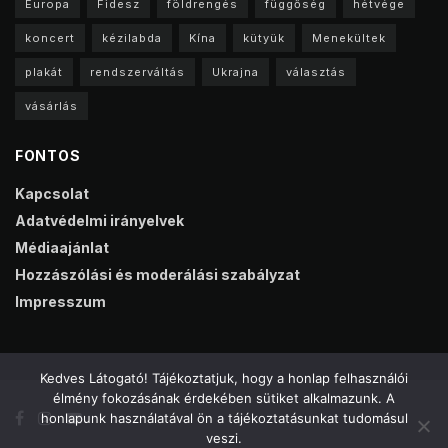
Europa
Fidesz
földrengés
függőség
hétvége
koncert
kézilabda
Kína
kütyük
Menekültek
plakát
rendszerváltás
Ukrajna
választás
vásárlás
FONTOS
Kapcsolat
Adatvédelmi irányelvek
Médiaajánlat
Hozzászólási és moderálási szabályzat
Impresszum
Kedves Látogató! Tájékoztatjuk, hogy a honlap felhasználói
élmény fokozásának érdekében sütiket alkalmazunk. A
honlapunk használatával ön a tájékoztatásunkat tudomásul
veszi.