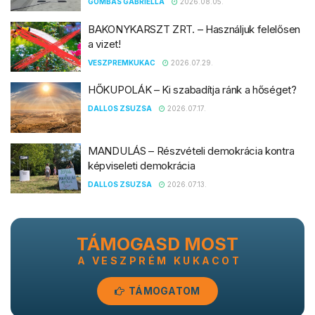
GOMBÁS GABRIELLA
2026.08.05.
BAKONYKARSZT ZRT. – Használjuk felelősen
a vizet!
VESZPREMKUKAC
2026.07.29.
HŐKUPOLÁK – Ki szabadítja ránk a hőséget?
DALLOS ZSUZSA
2026.07.17.
MANDULÁS – Részvételi demokrácia kontra
képviseleti demokrácia
DALLOS ZSUZSA
2026.07.13.
TÁMOGASD MOST
A VESZPRÉM KUKACOT
TÁMOGATOM