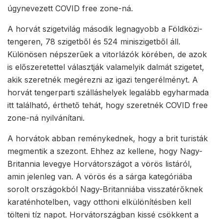
úgynevezett COVID free zone-ná.
A horvát szigetvilág második legnagyobb a Földközi-
tengeren, 78 szigetből és 524 miniszigetből áll.
Különösen népszerűek a vitorlázók körében, de azok
is előszeretettel választják valamelyik dalmát szigetet,
akik szeretnék megérezni az igazi tengerélményt. A
horvát tengerparti szálláshelyek legalább egyharmada
itt található, érthető tehát, hogy szeretnék COVID free
zone-ná nyilvánítani.
A horvátok abban reménykednek, hogy a brit turisták
megmentik a szezont. Ehhez az kellene, hogy Nagy-
Britannia levegye Horvátországot a vörös listáról,
amin jelenleg van. A vörös és a sárga kategóriába
sorolt országokból Nagy-Britanniába visszatérőknek
karaténhotelben, vagy otthoni elkülönítésben kell
tölteni tíz napot. Horvátországban kissé csökkent a