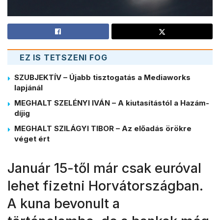
EZ IS TETSZENI FOG
SZUBJEKTÍV – Újabb tisztogatás a Mediaworks
lapjánál
MEGHALT SZELÉNYI IVÁN – A kiutasítástól a Hazám-
díjig
MEGHALT SZILÁGYI TIBOR – Az előadás örökre
véget ért
Január 15-től már csak euróval
lehet fizetni Horvátországban.
A kuna bevonult a