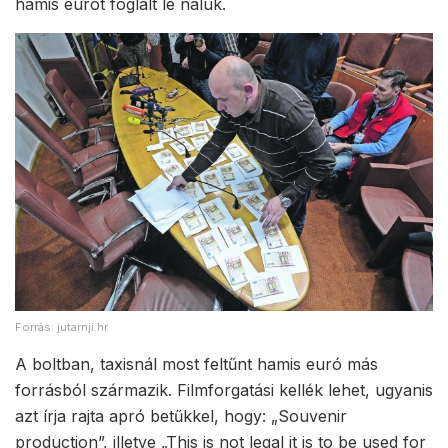
hamis eurót foglalt le náluk.
Forrás: jutarnji.hr
A boltban, taxisnál most feltűnt hamis euró más
forrásból származik. Filmforgatási kellék lehet, ugyanis
azt írja rajta apró betűkkel, hogy: „Souvenir
production”, illetve „This is not legal it is to be used for