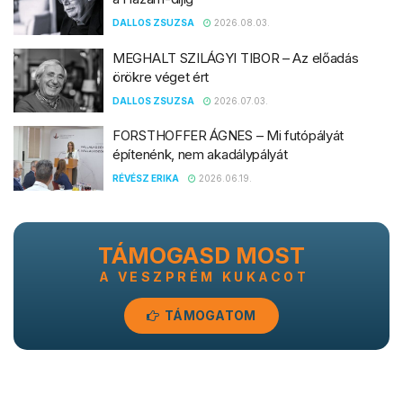
DALLOS ZSUZSA
2026.08.03.
MEGHALT SZILÁGYI TIBOR – Az előadás
örökre véget ért
DALLOS ZSUZSA
2026.07.03.
FORSTHOFFER ÁGNES – Mi futópályát
építenénk, nem akadálypályát
RÉVÉSZ ERIKA
2026.06.19.
TÁMOGASD MOST
A VESZPRÉM KUKACOT
TÁMOGATOM