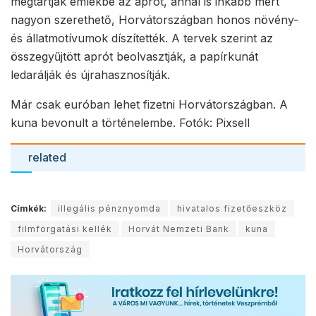
megtartják emlékbe az aprót, annál is inkább mert
nagyon szerethető, Horvátországban honos növény-
és állatmotívumok díszítették. A tervek szerint az
összegyűjtött aprót beolvasztják, a papírkunát
ledarálják és újrahasznosítják.
Már csak euróban lehet fizetni Horvátországban. A
kuna bevonult a történelembe. Fotók: Pixsell
related
Címkék:
illegális pénznyomda
hivatalos fizetőeszköz
filmforgatási kellék
Horvát Nemzeti Bank
kuna
Horvátország