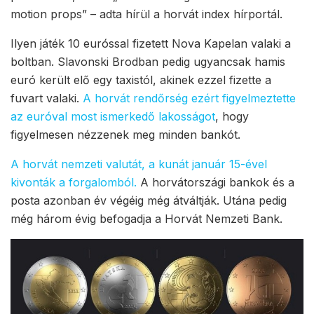
motion props” – adta hírül a horvát index hírportál.
Ilyen játék 10 euróssal fizetett Nova Kapelan valaki a
boltban. Slavonski Brodban pedig ugyancsak hamis
euró került elő egy taxistól, akinek ezzel fizette a
fuvart valaki.
A horvát rendőrség ezért figyelmeztette
az euróval most ismerkedő lakosságot
, hogy
figyelmesen nézzenek meg minden bankót.
A horvát nemzeti valutát, a kunát január 15-ével
kivonták a forgalomból.
A horvátországi bankok és a
posta azonban év végéig még átváltják. Utána pedig
még három évig befogadja a Horvát Nemzeti Bank.