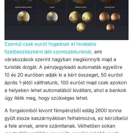
Ezentúl csak eurót fogadnak el hivatalos
fizetőeszközként déli szomszédunknál,
ami
várakozások szerint nagyban megkönnyíti majd a
turisták dolgát. A pénzjegykiadó automaták egyelőre
10 és 20 euróban adják ki a kért összeget, 50 euróst
április 1-jétől válthatunk, 100 euróst majd csak azokon
a helyeken lehet automatából kiváltani, ahol a bankok
úgy ítélik meg, hogy szükséges lehet.
A forgalomból kivont fémpénzből eddig 2600 tonna
gyűlt össze kaszárnyákban felhalmozva, ez körülbelül
a fele annak, amire számítanak. Vélhetően sokan