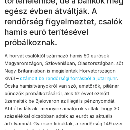
történelembe, de a bankok még
egész évben átváltják. A
rendőrség figyelmeztet, csalók
hamis euró terítésével
próbálkoznak.
A horvát csalóktól származó hamis 50 eurósok
Magyarországon, Szlovéniában, Olaszországban, sőt
Nagy-Britanniában is megjelentek Horvátországon
kívül –
számolt be rendőrségi forrásból a jutarnji.hr
.
Ócska hamisítványokról van szó, amatőrök, pitiáner
bűnözők próbálkozásáról, akik tíz évvel ezelőtt
üzemelték be Bjelovaron az illegális pénznyomdát.
Abból is látszik, mennyire amatőrök voltak, hogy 30
százalékkal olcsóbban adták az eurót az aktuális
árfolyamnál. Gyorsan lebuktak, a rendőrség 149 ezer