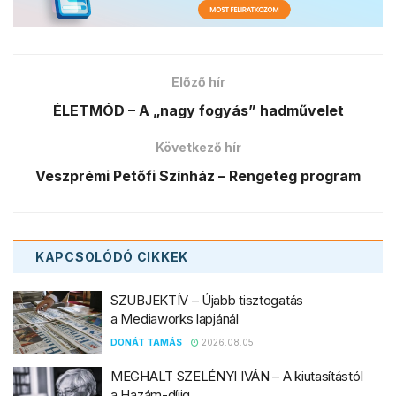
Előző hír
ÉLETMÓD – A „nagy fogyás” hadművelet
Következő hír
Veszprémi Petőfi Színház – Rengeteg program
KAPCSOLÓDÓ
CIKKEK
SZUBJEKTÍV – Újabb tisztogatás
a Mediaworks lapjánál
DONÁT TAMÁS
2026.08.05.
MEGHALT SZELÉNYI IVÁN – A kiutasítástól
a Hazám-díjig