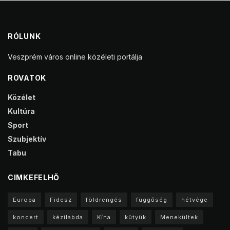
RÓLUNK
Veszprém város online közéleti portálja
ROVATOK
Közélet
Kultúra
Sport
Szubjektív
Tabu
CIMKEFELHŐ
Europa
Fidesz
földrengés
függőség
hétvége
koncert
kézilabda
Kína
kütyük
Menekültek