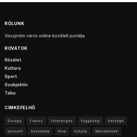
RÓLUNK
Veszprém város online közéleti portálja
ROVATOK
Közélet
Kultúra
Sport
Szubjektív
Tabu
CIMKEFELHŐ
Europa
Fidesz
földrengés
függőség
hétvége
koncert
kézilabda
Kína
kütyük
Menekültek