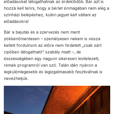
előadásokat látogathatnak az érdeklődők. Bár azt is
hozzá kell tenni, hogy a bérlet önmagában nem elég a
színházi belépéshez, külön jegyet kell váltani az
előadásokra!
Bár a bejutás és a szervezés nem ment
zökkenőmentesen – személyesen nekem is vissza
kellett fordulnom az előre nem hirdetett „csak zárt
cipőben látogatható” szabály miatt –, de
összességében egy nagyon sikeresen kivitelezett,
remek programról van szó. Talán idén nyáron a
legkülönlegesebb és legizgalmasabb fesztiválnak is
nevezhetjük.