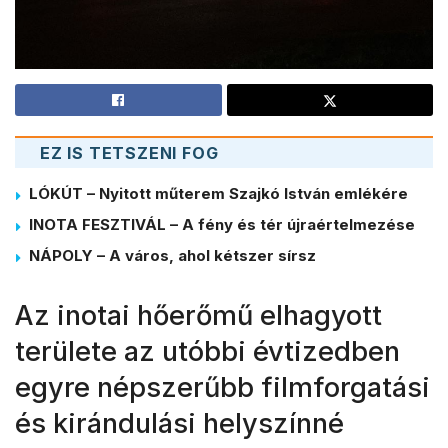
EZ IS TETSZENI FOG
LÓKÚT – Nyitott műterem Szajkó István emlékére
INOTA FESZTIVÁL – A fény és tér újraértelmezése
NÁPOLY – A város, ahol kétszer sírsz
Az inotai hőerőmű elhagyott
területe az utóbbi évtizedben
egyre népszerűbb filmforgatási
és kirándulási helyszínné