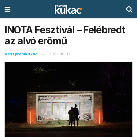
INOTA Fesztivál – Felébredt
az alvó erőmű
Veszpremkukac
2023.09.03.