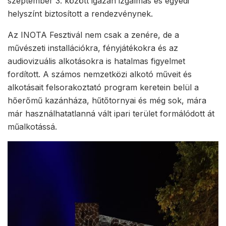
szeptember 3. között igazán izgalmas és egyedi
helyszínt biztosított a rendezvénynek.
Az INOTA Fesztivál nem csak a zenére, de a
művészeti installációkra, fényjátékokra és az
audiovizuális alkotásokra is hatalmas figyelmet
fordított. A számos nemzetközi alkotó műveit és
alkotásait felsorakoztató program keretein belül a
hőerőmű kazánháza, hűtőtornyai és még sok, mára
már használhatatlanná vált ipari terület formálódott át
műalkotássá.