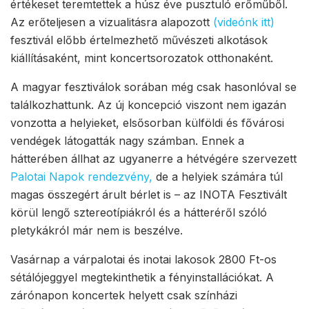
értékeset teremtettek a húsz éve pusztuló erőműből.
Az erőteljesen a vizualitásra alapozott
(videónk itt)
fesztivál előbb értelmezhető művészeti alkotások
kiállításaként, mint koncertsorozatok otthonaként.
A magyar fesztiválok sorában még csak hasonlóval se
találkozhattunk. Az új koncepció viszont nem igazán
vonzotta a helyieket, elsősorban külföldi és fővárosi
vendégek látogatták nagy számban. Ennek a
hátterében állhat az ugyanerre a hétvégére szervezett
Palotai Napok rendezvény,
de a helyiek számára túl
magas összegért árult bérlet is – az INOTA Fesztivált
körül lengő sztereotípiákról és a hátteréről szóló
pletykákról már nem is beszélve.
Vasárnap a várpalotai és inotai lakosok 2800 Ft-os
sétálójeggyel megtekinthetik a fényinstallációkat. A
zárónapon koncertek helyett csak színházi