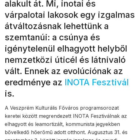
alakult át. Mi, inotai és
várpalotai lakosok egy izgalmas
átváltozásnak lehettünk a
szemtanúi: a csúnya és
igénytelenül elhagyott helyből
nemzetközi úticél és látnivaló
vált. Ennek az evolúciónak az
eredménye az
INOTA Fesztivál
is.
A Veszprém Kulturális Főváros programsorozat
keretei között megrendezett INOTA Fesztiválnak az
elhagyott és leamortizált, kommunista jegyekben
bővelkedő hőerőmű adott otthont. Augusztus 31. és