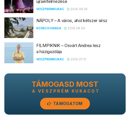
újraértelmezése
VESZPREMKUKAC
2026.08.05.
NÁPOLY – A város, ahol kétszer sírsz
KOVÁCS HANGA
2026.08.04.
FILMPIKNIK – Osvárt Andrea lesz
a házigazdája
VESZPREMKUKAC
2026.07.31.
TÁMOGASD MOST
A VESZPRÉM KUKACOT
TÁMOGATOM