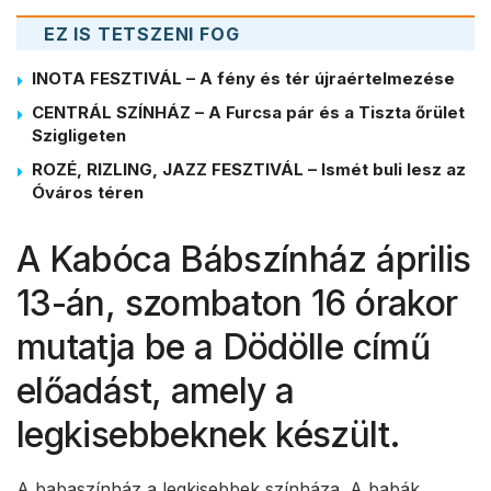
EZ IS TETSZENI FOG
INOTA FESZTIVÁL – A fény és tér újraértelmezése
CENTRÁL SZÍNHÁZ – A Furcsa pár és a Tiszta őrület
Szigligeten
ROZÉ, RIZLING, JAZZ FESZTIVÁL – Ismét buli lesz az
Óváros téren
A Kabóca Bábszínház április
13-án, szombaton 16 órakor
mutatja be a Dödölle című
előadást, amely a
legkisebbeknek készült.
A babaszínház a legkisebbek színháza. A babák