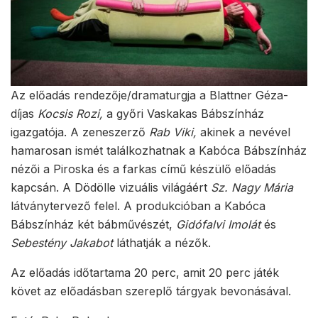
Az előadás rendezője/dramaturgja a Blattner Géza-
díjas
Kocsis Rozi,
a győri Vaskakas Bábszínház
igazgatója. A zeneszerző
Rab Viki,
akinek a nevével
hamarosan ismét találkozhatnak a Kabóca Bábszínház
nézői a Piroska és a farkas című készülő előadás
kapcsán. A Dödölle vizuális világáért
Sz. Nagy Mária
látványtervező felel. A produkcióban a Kabóca
Bábszínház két bábművészét,
Gidófalvi Imolát
és
Sebestény Jakabot
láthatják a nézők.
Az előadás időtartama 20 perc, amit 20 perc játék
követ az előadásban szereplő tárgyak bevonásával.