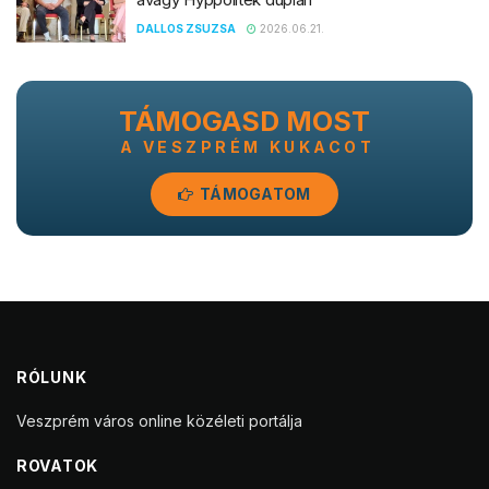
DALLOS ZSUZSA
2026.06.21.
TÁMOGASD MOST
A VESZPRÉM KUKACOT
TÁMOGATOM
RÓLUNK
Veszprém város online közéleti portálja
ROVATOK