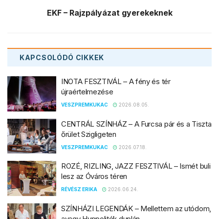
EKF – Rajzpályázat gyerekeknek
KAPCSOLÓDÓ
CIKKEK
INOTA FESZTIVÁL – A fény és tér
újraértelmezése
VESZPREMKUKAC
2026.08.05.
CENTRÁL SZÍNHÁZ – A Furcsa pár és a Tiszta
őrület Szigligeten
VESZPREMKUKAC
2026.07.18.
ROZÉ, RIZLING, JAZZ FESZTIVÁL – Ismét buli
lesz az Óváros téren
RÉVÉSZ ERIKA
2026.06.24.
SZÍNHÁZI LEGENDÁK – Mellettem az utódom,
avagy Hyppoliték duplán