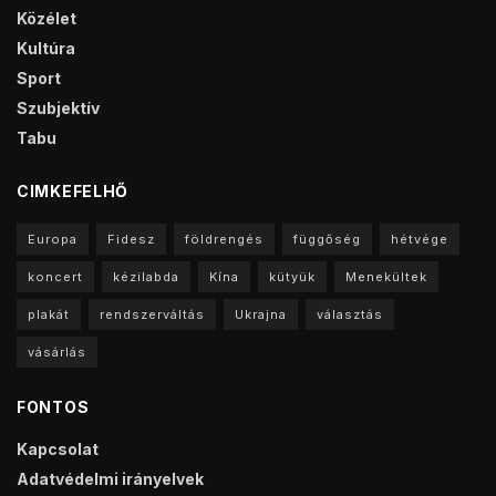
Közélet
Kultúra
Sport
Szubjektív
Tabu
CIMKEFELHŐ
Europa
Fidesz
földrengés
függőség
hétvége
koncert
kézilabda
Kína
kütyük
Menekültek
plakát
rendszerváltás
Ukrajna
választás
vásárlás
FONTOS
Kapcsolat
Adatvédelmi irányelvek