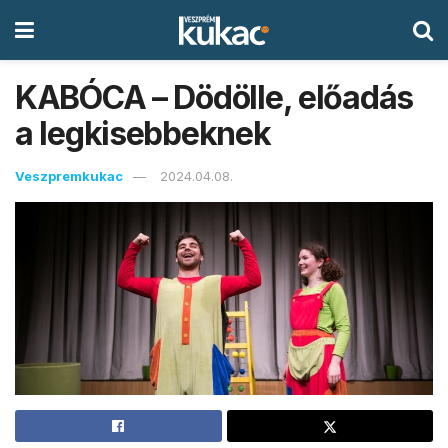
KABÓCA – Dödölle, előadás
a legkisebbeknek
Veszpremkukac
2024.04.08.