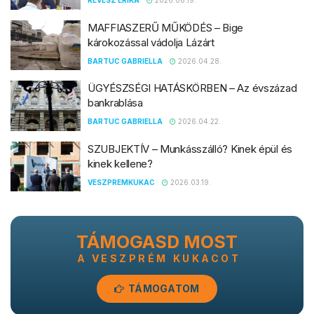
RÉVÉSZ ERIKA
2026.06.19.
MAFFIASZERŰ MŰKÖDÉS – Bige
károkozással vádolja Lázárt
BARTUC GABRIELLA
2026.04.28.
ÜGYÉSZSÉGI HATÁSKÖRBEN – Az évszázad
bankrablása
BARTUC GABRIELLA
2026.04.22.
SZUBJEKTÍV – Munkásszálló? Kinek épül és
kinek kellene?
VESZPREMKUKAC
2026.03.19.
TÁMOGASD MOST
A VESZPRÉM KUKACOT
TÁMOGATOM