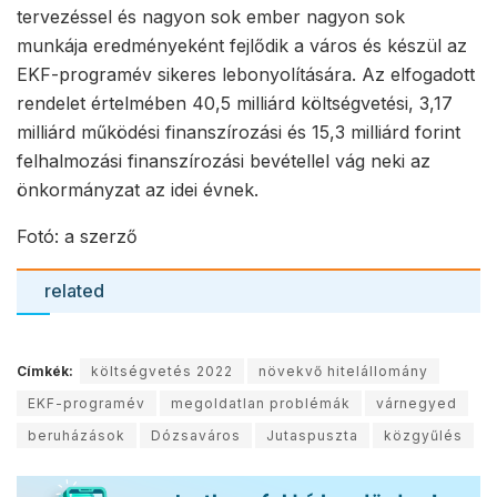
tervezéssel és nagyon sok ember nagyon sok
munkája eredményeként fejlődik a város és készül az
EKF-programév sikeres lebonyolítására. Az elfogadott
rendelet értelmében 40,5 milliárd költségvetési, 3,17
milliárd működési finanszírozási és 15,3 milliárd forint
felhalmozási finanszírozási bevétellel vág neki az
önkormányzat az idei évnek.
Fotó: a szerző
related
Címkék:
költségvetés 2022
növekvő hitelállomány
EKF-programév
megoldatlan problémák
várnegyed
beruházások
Dózsaváros
Jutaspuszta
közgyűlés