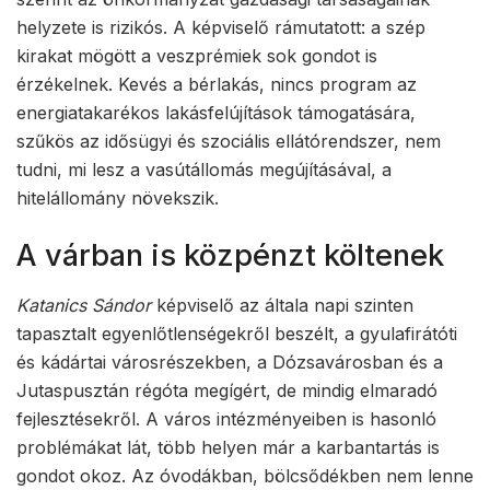
helyzete is rizikós. A képviselő rámutatott: a szép
kirakat mögött a veszprémiek sok gondot is
érzékelnek. Kevés a bérlakás, nincs program az
energiatakarékos lakásfelújítások támogatására,
szűkös az idősügyi és szociális ellátórendszer, nem
tudni, mi lesz a vasútállomás megújításával, a
hitelállomány növekszik.
A várban is közpénzt költenek
Katanics Sándor
képviselő az általa napi szinten
tapasztalt egyenlőtlenségekről beszélt, a gyulafirátóti
és kádártai városrészekben, a Dózsavárosban és a
Jutaspusztán régóta megígért, de mindig elmaradó
fejlesztésekről. A város intézményeiben is hasonló
problémákat lát, több helyen már a karbantartás is
gondot okoz. Az óvodákban, bölcsődékben nem lenne