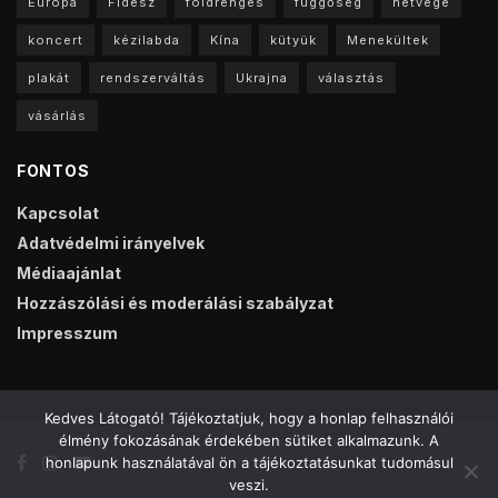
Europa
Fidesz
földrengés
függőség
hétvége
koncert
kézilabda
Kína
kütyük
Menekültek
plakát
rendszerváltás
Ukrajna
választás
vásárlás
FONTOS
Kapcsolat
Adatvédelmi irányelvek
Médiaajánlat
Hozzászólási és moderálási szabályzat
Impresszum
Kedves Látogató! Tájékoztatjuk, hogy a honlap felhasználói
élmény fokozásának érdekében sütiket alkalmazunk. A
honlapunk használatával ön a tájékoztatásunkat tudomásul
veszi.