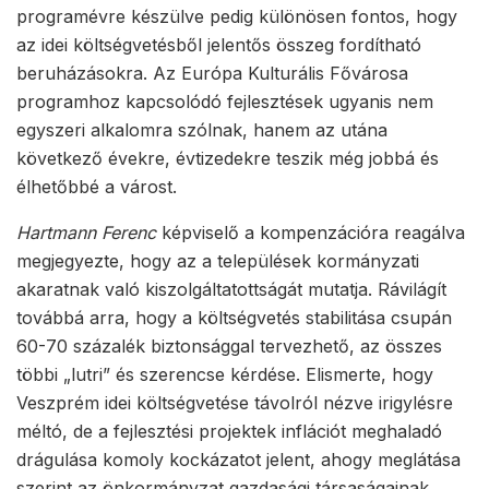
programévre készülve pedig különösen fontos, hogy
az idei költségvetésből jelentős összeg fordítható
beruházásokra. Az Európa Kulturális Fővárosa
programhoz kapcsolódó fejlesztések ugyanis nem
egyszeri alkalomra szólnak, hanem az utána
következő évekre, évtizedekre teszik még jobbá és
élhetőbbé a várost.
Hartmann Ferenc
képviselő a kompenzációra reagálva
megjegyezte, hogy az a települések kormányzati
akaratnak való kiszolgáltatottságát mutatja. Rávilágít
továbbá arra, hogy a költségvetés stabilitása csupán
60-70 százalék biztonsággal tervezhető, az összes
többi „lutri” és szerencse kérdése. Elismerte, hogy
Veszprém idei költségvetése távolról nézve irigylésre
méltó, de a fejlesztési projektek inflációt meghaladó
drágulása komoly kockázatot jelent, ahogy meglátása
szerint az önkormányzat gazdasági társaságainak