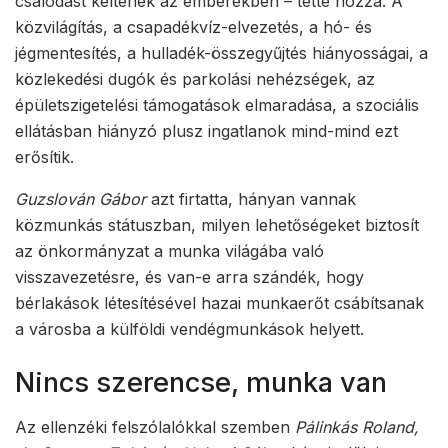
csalódást keltenek az emberekben – tette hozzá. A
közvilágítás, a csapadékvíz-elvezetés, a hó- és
jégmentesítés, a hulladék-összegyűjtés hiányosságai, a
közlekedési dugók és parkolási nehézségek, az
épületszigetelési támogatások elmaradása, a szociális
ellátásban hiányzó plusz ingatlanok mind-mind ezt
erősítik.
Guzslován Gábor
azt firtatta, hányan vannak
közmunkás státuszban, milyen lehetőségeket biztosít
az önkormányzat a munka világába való
visszavezetésre, és van-e arra szándék, hogy
bérlakások létesítésével hazai munkaerőt csábítsanak
a városba a külföldi vendégmunkások helyett.
Nincs szerencse, munka van
Az ellenzéki felszólalókkal szemben
Pálinkás Roland,