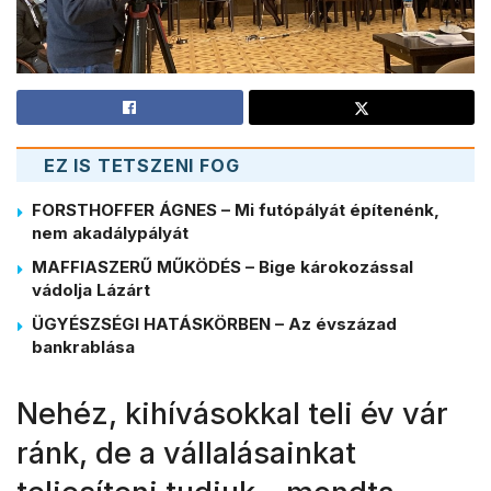
EZ IS TETSZENI FOG
FORSTHOFFER ÁGNES – Mi futópályát építenénk,
nem akadálypályát
MAFFIASZERŰ MŰKÖDÉS – Bige károkozással
vádolja Lázárt
ÜGYÉSZSÉGI HATÁSKÖRBEN – Az évszázad
bankrablása
Nehéz, kihívásokkal teli év vár
ránk, de a vállalásainkat