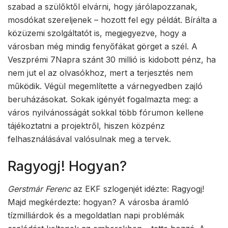
szabad a szülőktől elvárni, hogy járólapozzanak,
mosdókat szereljenek – hozott fel egy példát. Bírálta a
közüzemi szolgáltatót is, megjegyezve, hogy a
városban még mindig fenyőfákat görget a szél. A
Veszprémi 7Napra szánt 30 millió is kidobott pénz, ha
nem jut el az olvasókhoz, mert a terjesztés nem
működik. Végül megemlítette a várnegyedben zajló
beruházásokat. Sokak igényét fogalmazta meg: a
város nyilvánosságát sokkal több fórumon kellene
tájékoztatni a projektről, hiszen közpénz
felhasználásával valósulnak meg a tervek.
Ragyogj! Hogyan?
Gerstmár Ferenc
az EKF szlogenjét idézte: Ragyogj!
Majd megkérdezte: hogyan? A városba áramló
tízmilliárdok és a megoldatlan napi problémák