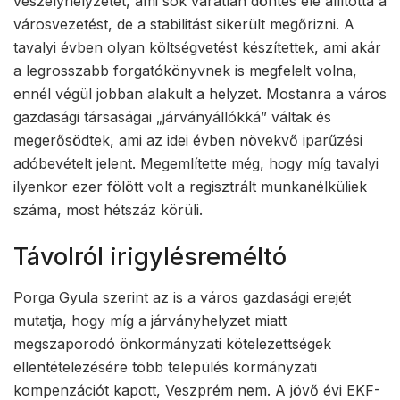
veszélyhelyzetet, ami sok váratlan döntés elé állította a
városvezetést, de a stabilitást sikerült megőrizni. A
tavalyi évben olyan költségvetést készítettek, ami akár
a legrosszabb forgatókönyvnek is megfelelt volna,
ennél végül jobban alakult a helyzet. Mostanra a város
gazdasági társaságai „járványállókká” váltak és
megerősödtek, ami az idei évben növekvő iparűzési
adóbevételt jelent. Megemlítette még, hogy míg tavalyi
ilyenkor ezer fölött volt a regisztrált munkanélküliek
száma, most hétszáz körüli.
Távolról irigylésreméltó
Porga Gyula szerint az is a város gazdasági erejét
mutatja, hogy míg a járványhelyzet miatt
megszaporodó önkormányzati kötelezettségek
ellentételezésére több település kormányzati
kompenzációt kapott, Veszprém nem. A jövő évi EKF-