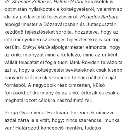
dr. Strenner Zoltán
és
Halmai Gábor
képviselők is
optimistán nyilatkoztak a költségvetésről, valamint az
idei év példaértékű fejlesztéseiről.
Hegedüs Barbara
alpolgármester a Dózsavárosban és Jutaspusztán
kezdődő fejlesztéseket sorolta, hozzátéve, hogy az
intézményekben szükséges fejlesztésekre is sor fog
kerülni.
Brányi Mária
alpolgármester elmondta, hogy
az önkormányzat mind a kötelező, mind az önként
vállalt feladatait el fogja tudni látni. Röviden felvázolta
azt is, hogy a költségvetési bevételeknek csak kisebb
hányada származik szabadon felhasználható saját
forrásból. A nagyobbik rész címzetten, külső
forrásokból (kormány és az unió) érkezik és csak a
meghatározott célokra használható fel.
Porga Gyula végül Hartmann Ferencnek címezve
azzal zárta le a vitát, hogy: nincs szerencse, munka
van! Határozott koncepció mentén, tudatos