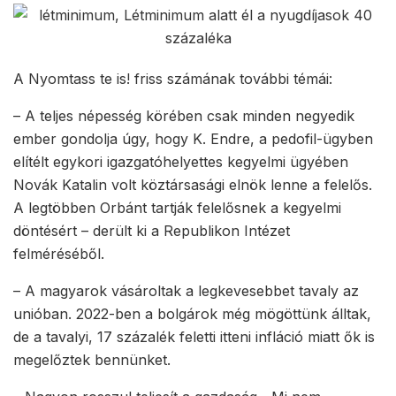
A Nyomtass te is! friss számának további témái:
– A teljes népesség körében csak minden negyedik
ember gondolja úgy, hogy K. Endre, a pedofil-ügyben
elítélt egykori igazgatóhelyettes kegyelmi ügyében
Novák Katalin volt köztársasági elnök lenne a felelős.
A legtöbben Orbánt tartják felelősnek a kegyelmi
döntésért – derült ki a Republikon Intézet
felméréséből.
– A magyarok vásároltak a legkevesebbet tavaly az
unióban. 2022-ben a bolgárok még mögöttünk álltak,
de a tavalyi, 17 százalék feletti itteni infláció miatt ők is
megelőztek bennünket.