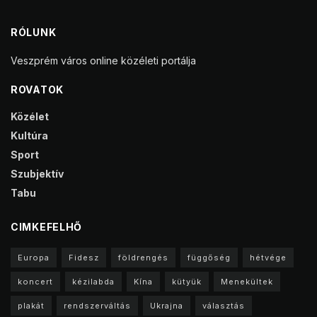
RÓLUNK
Veszprém város online közéleti portálja
ROVATOK
Közélet
Kultúra
Sport
Szubjektív
Tabu
CIMKEFELHŐ
Europa
Fidesz
földrengés
függőség
hétvége
koncert
kézilabda
Kína
kütyük
Menekültek
plakát
rendszerváltás
Ukrajna
választás