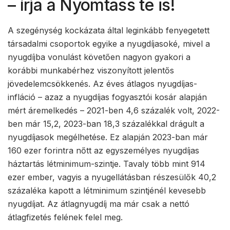
– írja a Nyomtass te is!
A szegénység kockázata által leginkább fenyegetett
társadalmi csoportok egyike a nyugdíjasoké, mivel a
nyugdíjba vonulást követően nagyon gyakori a
korábbi munkabérhez viszonyított jelentős
jövedelemcsökkenés. Az éves átlagos nyugdíjas-
infláció – azaz a nyugdíjas fogyasztói kosár alapján
mért áremelkedés – 2021-ben 4,6 százalék volt, 2022-
ben már 15,2, 2023-ban 18,3 százalékkal drágult a
nyugdíjasok megélhetése. Ez alapján 2023-ban már
160 ezer forintra nőtt az egyszemélyes nyugdíjas
háztartás létminimum-szintje. Tavaly több mint 914
ezer ember, vagyis a nyugellátásban részesülők 40,2
százaléka kapott a létminimum szintjénél kevesebb
nyugdíjat. Az átlagnyugdíj ma már csak a nettó
átlagfizetés felének felel meg.