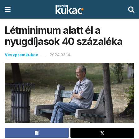
Létminimum alatt él a
nyugdíjasok 40 százaléka
Veszpremkukac
2024.03.14.