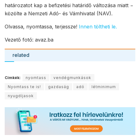
határozatot kap a befizetési határidő változása miatt −
közölte a Nemzeti Adó- és Vámhivatal (NAV).
Olvassa, nyomtassa, terjessze!
Innen töltheti le.
Vezető fotó: avaz.ba
related
Címkék:
nyomtass
vendégmunkások
Nyomtass te is!
gazdaság
adó
létminimum
nyugdíjasok