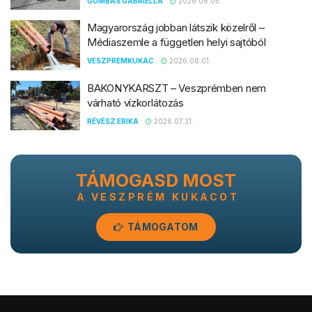
GOMBÁS GABRIELLA
2026.08.05.
Magyarország jobban látszik közelről –
Médiaszemle a független helyi sajtóból
VESZPREMKUKAC
2026.08.01.
BAKONYKARSZT – Veszprémben nem
várható vízkorlátozás
RÉVÉSZ ERIKA
2026.07.31.
TÁMOGASD MOST
A VESZPRÉM KUKACOT
TÁMOGATOM