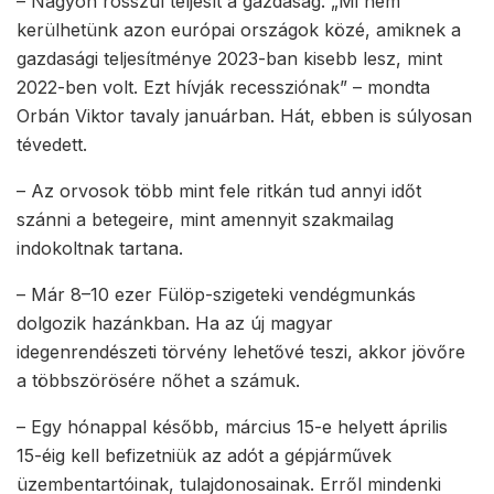
– Nagyon rosszul teljesít a gazdaság. „Mi nem
kerülhetünk azon európai országok közé, amiknek a
gazdasági teljesítménye 2023-ban kisebb lesz, mint
2022-ben volt. Ezt hívják recessziónak” – mondta
Orbán Viktor tavaly januárban. Hát, ebben is súlyosan
tévedett.
– Az orvosok több mint fele ritkán tud annyi időt
szánni a betegeire, mint amennyit szakmailag
indokoltnak tartana.
– Már 8–10 ezer Fülöp-szigeteki vendégmunkás
dolgozik hazánkban. Ha az új magyar
idegenrendészeti törvény lehetővé teszi, akkor jövőre
a többszörösére nőhet a számuk.
– Egy hónappal később, március 15-e helyett április
15-éig kell befizetniük az adót a gépjárművek
üzembentartóinak, tulajdonosainak. Erről mindenki