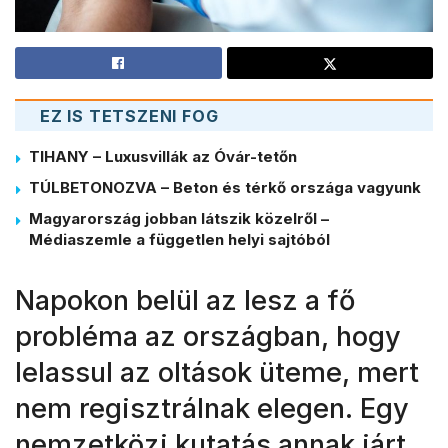
EZ IS TETSZENI FOG
TIHANY – Luxusvillák az Óvár-tetőn
TÚLBETONOZVA – Beton és térkő országa vagyunk
Magyarország jobban látszik közelről –
Médiaszemle a független helyi sajtóból
Napokon belül az lesz a fő
probléma az országban, hogy
lelassul az oltások üteme, mert
nem regisztrálnak elegen. Egy
nemzetközi kutatás annak járt