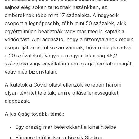
sajnos elég sokan tartoznak hazánkban, az
embereknek több mint 17 százaléka. A negyedik
csoport a legnépesebb, több mint 50 százalék, akik
egyértelműen beadatnák vagy már meg is kapták a
védőoltást. Ami aggasztó, hogy a bizonytalanok ötödik
csoportjában is túl sokan vannak, bőven meghaladva
a 20 százalékot. Vagyis a magyar lakosság 45,2
százaléka vagy egyáltalán nem akarja beoltatni magát,
vagy még bizonytalan.
A kutatók a Covid-oltást ellenzők körében három
olyan tévhitet találtak, amire oltásellenességüket
alapozzák.
A kis újság további témái:
Egy ország már belerokkant a kínai hitelbe
Fűnapoztatót is kap a Bozsik Stadion