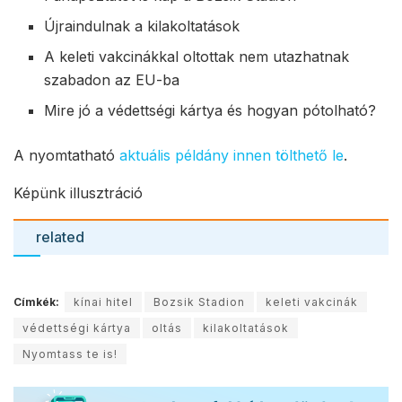
Újraindulnak a kilakoltatások
A keleti vakcinákkal oltottak nem utazhatnak
szabadon az EU-ba
Mire jó a védettségi kártya és hogyan pótolható?
A nyomtatható
aktuális példány innen tölthető le
.
Képünk illusztráció
related
Címkék:
kínai hitel
Bozsik Stadion
keleti vakcinák
védettségi kártya
oltás
kilakoltatások
Nyomtass te is!