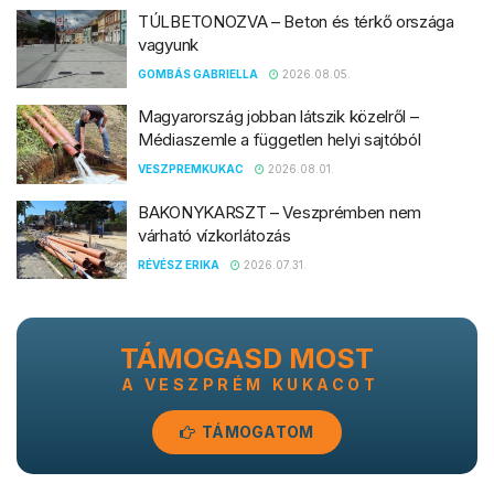
TÚLBETONOZVA – Beton és térkő országa
vagyunk
GOMBÁS GABRIELLA
2026.08.05.
Magyarország jobban látszik közelről –
Médiaszemle a független helyi sajtóból
VESZPREMKUKAC
2026.08.01.
BAKONYKARSZT – Veszprémben nem
várható vízkorlátozás
RÉVÉSZ ERIKA
2026.07.31.
TÁMOGASD MOST
A VESZPRÉM KUKACOT
TÁMOGATOM