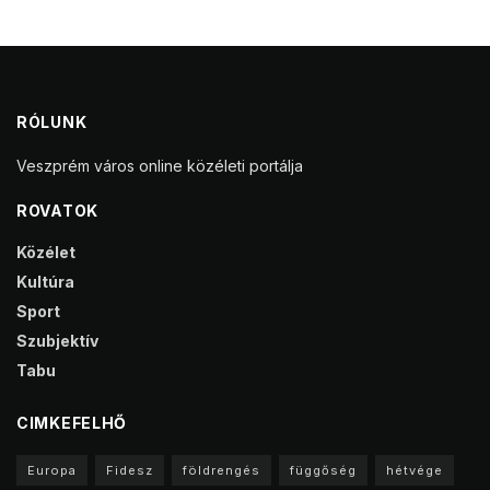
RÓLUNK
Veszprém város online közéleti portálja
ROVATOK
Közélet
Kultúra
Sport
Szubjektív
Tabu
CIMKEFELHŐ
Europa
Fidesz
földrengés
függőség
hétvége