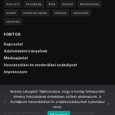
koncert
kézilabda
Kína
kütyük
Menekültek
plakát
rendszerváltás
Ukrajna
választás
vásárlás
FONTOS
Kapcsolat
Adatvédelmi irányelvek
Médiaajánlat
Hozzászólási és moderálási szabályzat
Impresszum
Kedves Látogató! Tájékoztatjuk, hogy a honlap felhasználói
élmény fokozásának érdekében sütiket alkalmazunk. A
honlapunk használatával ön a tájékoztatásunkat tudomásul
veszi.
© 2023 VeszprémKukac - Veszprém online közéleti portálja
Elfogadom