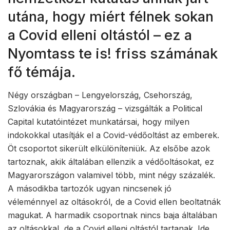
utána, hogy miért félnek sokan
a Covid elleni oltástól – ez a
Nyomtass te is! friss számának
fő témája.
Négy országban – Lengyelország, Csehország,
Szlovákia és Magyarország – vizsgálták a Political
Capital kutatóintézet munkatársai, hogy milyen
indokokkal utasítják el a Covid-védőoltást az emberek.
Öt csoportot sikerült elkülöníteniük. Az elsőbe azok
tartoznak, akik általában ellenzik a védőoltásokat, ez
Magyarországon valamivel több, mint négy százalék.
A másodikba tartozók ugyan nincsenek jó
véleménnyel az oltásokról, de a Covid ellen beoltatnák
magukat. A harmadik csoportnak nincs baja általában
az oltásokkal, de a Covid elleni oltástól tartanak. Ide