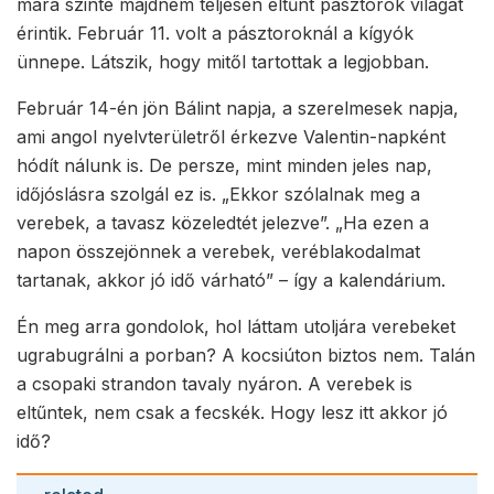
mára szinte majdnem teljesen eltűnt pásztorok világát
érintik. Február 11. volt a pásztoroknál a kígyók
ünnepe. Látszik, hogy mitől tartottak a legjobban.
Február 14-én jön Bálint napja, a szerelmesek napja,
ami angol nyelvterületről érkezve Valentin-napként
hódít nálunk is. De persze, mint minden jeles nap,
időjóslásra szolgál ez is. „Ekkor szólalnak meg a
verebek, a tavasz közeledtét jelezve”. „Ha ezen a
napon összejönnek a verebek, veréblakodalmat
tartanak, akkor jó idő várható” – így a kalendárium.
Én meg arra gondolok, hol láttam utoljára verebeket
ugrabugrálni a porban? A kocsiúton biztos nem. Talán
a csopaki strandon tavaly nyáron. A verebek is
eltűntek, nem csak a fecskék. Hogy lesz itt akkor jó
idő?