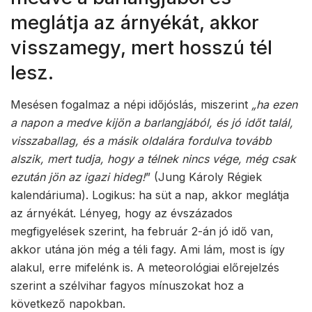
meglátja az árnyékát, akkor
visszamegy, mert hosszú tél
lesz.
Mesésen fogalmaz a népi időjóslás, miszerint
„ha ezen
a napon a medve kijön a barlangjából, és jó időt talál,
visszaballag, és a másik oldalára fordulva tovább
alszik, mert tudja, hogy a télnek nincs vége, még csak
ezután jön az igazi hideg!
” (Jung Károly Régiek
kalendáriuma). Logikus: ha süt a nap, akkor meglátja
az árnyékát. Lényeg, hogy az évszázados
megfigyelések szerint, ha február 2-án jó idő van,
akkor utána jön még a téli fagy. Ami lám, most is így
alakul, erre mifelénk is. A meteorológiai előrejelzés
szerint a szélvihar fagyos mínuszokat hoz a
következő napokban.