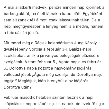
A mai állatkerti medvék, persze minden nap kijönnek a
barlangjukból, ha ételt látnak a kapu előtt. Egyébként
sem alszanak téli álmot, csak lelassulnak télen. De a
népi megfigyelésben a lényeg nem is a medve, hanem
a február 2-i jó idő.
Mit mond még a Régiek kalendáriuma Jung Károly
gyűjtésében? Sorolja a február 3-i, Balázs-napi
szokásokat, amik a járványos betegségek elűzésére
szolgáltak. Aztán: február 5., Ágota napja és február
6., Dorottya napja között a hagyomány időjárás
változást jósol: „Ágota még szorítja, de Dorottya majd
tágítja.” Meglátjuk, idén is enyhül-e az időjárás
Dorottya után?
Február második hetében szintén lesznek a népi
időjóslás szempontjából is jeles napok, de ezek főleg a