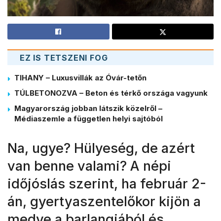
EZ IS TETSZENI FOG
TIHANY – Luxusvillák az Óvár-tetőn
TÚLBETONOZVA – Beton és térkő országa vagyunk
Magyarország jobban látszik közelről –
Médiaszemle a független helyi sajtóból
Na, ugye? Hülyeség, de azért
van benne valami? A népi
időjóslás szerint, ha február 2-
án, gyertyaszentelőkor kijön a
medve a barlangjából és