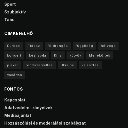
Sport
Szubjektív
Tabu
CIMKEFELHŐ
Europa
Fidesz
földrengés
függőség
hétvége
koncert
kézilabda
Kína
kütyük
Menekültek
plakát
rendszerváltás
Ukrajna
választás
vásárlás
FONTOS
Kapcsolat
Adatvédelmi irányelvek
Médiaajánlat
Hozzászólási és moderálási szabályzat