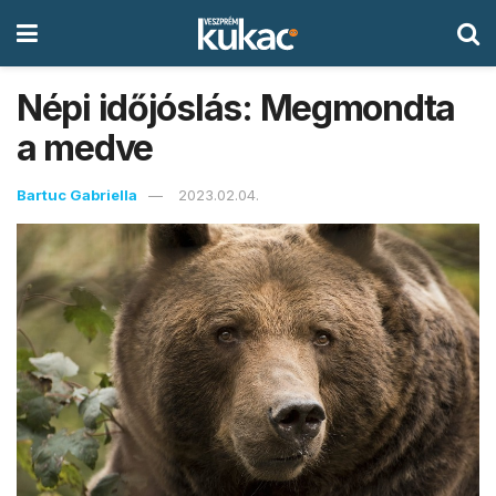
Népi időjóslás: Megmondta
a medve
Bartuc Gabriella
2023.02.04.