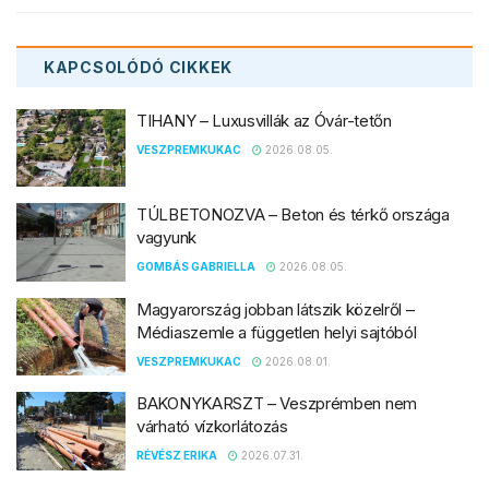
KAPCSOLÓDÓ
CIKKEK
TIHANY – Luxusvillák az Óvár-tetőn
VESZPREMKUKAC
2026.08.05.
TÚLBETONOZVA – Beton és térkő országa
vagyunk
GOMBÁS GABRIELLA
2026.08.05.
Magyarország jobban látszik közelről –
Médiaszemle a független helyi sajtóból
VESZPREMKUKAC
2026.08.01.
BAKONYKARSZT – Veszprémben nem
várható vízkorlátozás
RÉVÉSZ ERIKA
2026.07.31.