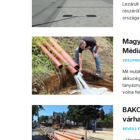
Lezárul
részéről
országa 
Magya
Média
VESZPR
Mit muta
akkucég
tanyázn
volna fel.
BAKO
várha
RÉVÉSZ E
– Veszpr