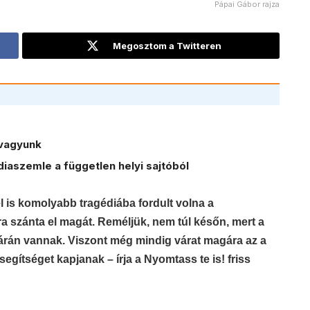
Pápai Gábor rajza
Megosztom a Twitteren
vagyunk
iaszemle a független helyi sajtóból
él is komolyabb tragédiába fordult volna a
ra szánta el magát. Reméljük, nem túl későn, mert a
árán vannak. Viszont még mindig várat magára az a
egítséget kapjanak – írja a Nyomtass te is! friss