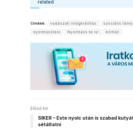
related
Címkék:
vadászati világkiállítás
szociális tám
nyomtassteis
Nyomtass te is!
kórház
Előző hír
SIKER – Este nyolc után is szabad kutyá
sétáltatni