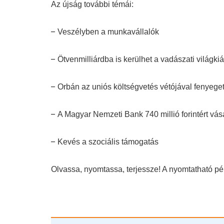
Az újság további témái:
–
Veszélyben a munkavállalók
–
Ötvenmilliárdba is kerülhet a vadászati világkiál
–
Orbán az uniós költségvetés vétójával fenyege
–
A Magyar Nemzeti Bank 740 millió forintért vás
–
Kevés a szociális támogatás
Olvassa, nyomtassa, terjessze! A nyomtatható p