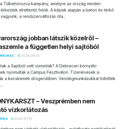
t a Túlbetonozva kampány, amelyre az ország minden
 érkeztek elrettentő fotók. A képek alapján a beton és térkő
vagyunk, a rendszerváltozás óta...
rország jobban látszik közelről –
szemle a független helyi sajtóból
EMKUKAC
2026.08.01.
ttak a Sajóból vett vízminták? A Debrecen környéki
ek nyomultak a Campus Fesztiválon. Tizenévesek is
ak a kecskeméti drogerdőben. Vendégmunkásokkal töltötték
..
NYKARSZT – Veszprémben nem
tó vízkorlátozás
RIKA
2026.07.31.
émben nem várható vízkorlátozás – nyilatkozta portálunknak