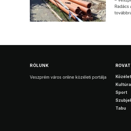
Radács A
továbbra 
RÓLUNK
ROVA
Közéle
Veszprém város online közéleti portálja
Kultúra
Sport
Szubjek
Tabu