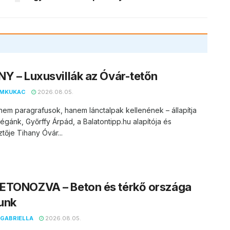
Y – Luxusvillák az Óvár-tetőn
EMKUKAC
2026.08.05.
nem paragrafusok, hanem lánctalpak kellenének – állapítja
égánk, Győrffy Árpád, a Balatontipp.hu alapítója és
tője Tihany Óvár...
ETONOZVA – Beton és térkő országa
unk
GABRIELLA
2026.08.05.