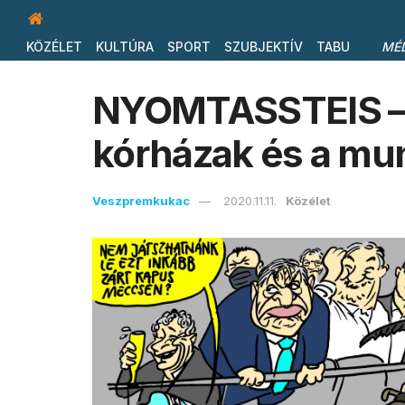
KÖZÉLET
KULTÚRA
SPORT
SZUBJEKTÍV
TABU
MÉ
NYOMTASSTEIS – 
kórházak és a mu
Veszpremkukac
2020.11.11.
Közélet