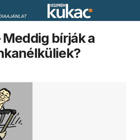
DIAAJÁNLAT
Meddig bírják a
nkanélküliek?