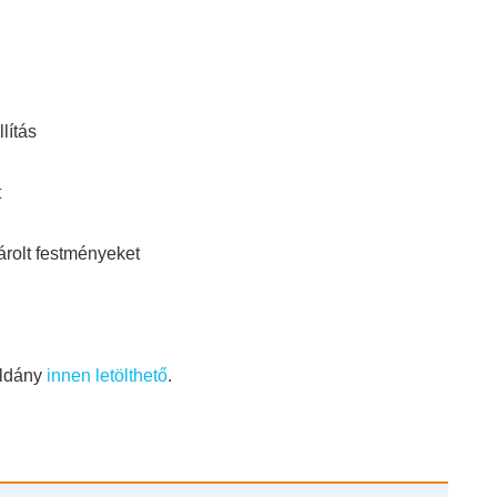
lítás
t
árolt festményeket
éldány
innen letölthető
.