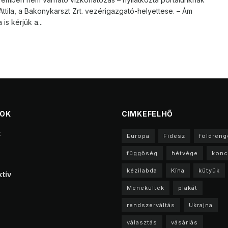
ttila, a Bakonykarszt Zrt. vezérigazgató-helyettese. – Ám
is kérjük a...
TOK
CIMKEFELHŐ
t
Europa
Fidesz
földreng
függőség
hétvége
konc
kézilabda
Kína
kütyük
tív
Menekültek
plakát
rendszerváltás
Ukrajna
választás
vásárlás