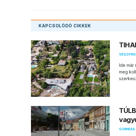
KAPCSOLÓDÓ
CIKKEK
TIHAN
VESZPR
Ide már 
meg koll
szerkesz
TÚLB
vagy
GOMBÁS 