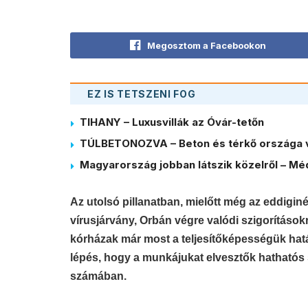
Megosztom a Facebookon
EZ IS TETSZENI FOG
TIHANY – Luxusvillák az Óvár-tetőn
TÚLBETONOZVA – Beton és térkő országa 
Magyarország jobban látszik közelről – Méd
Az utolsó pillanatban, mielőtt még az eddigin
vírusjárvány, Orbán végre valódi szigorítások
kórházak már most a teljesítőképességük hat
lépés, hogy a munkájukat elvesztők hathatós s
számában.