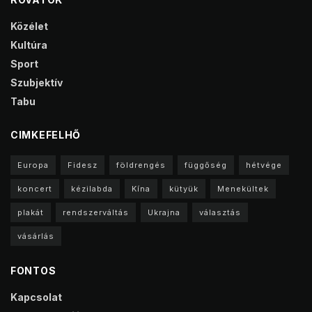
Közélet
Kultúra
Sport
Szubjektív
Tabu
CIMKEFELHŐ
Europa
Fidesz
földrengés
függőség
hétvége
koncert
kézilabda
Kína
kütyük
Menekültek
plakát
rendszerváltás
Ukrajna
választás
vásárlás
FONTOS
Kapcsolat