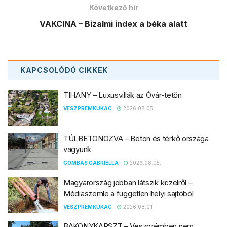
Következő hír
VAKCINA – Bizalmi index a béka alatt
KAPCSOLÓDÓ
CIKKEK
TIHANY – Luxusvillák az Óvár-tetőn
VESZPREMKUKAC
2026.08.05.
TÚLBETONOZVA – Beton és térkő országa
vagyunk
GOMBÁS GABRIELLA
2026.08.05.
Magyarország jobban látszik közelről –
Médiaszemle a független helyi sajtóból
VESZPREMKUKAC
2026.08.01.
BAKONYKARSZT – Veszprémben nem