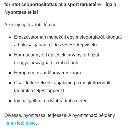
forintot csoportosítottak át a sport területére – írja a
Nyomtass te is!
A kis újság további témái:
Ereszcsatornán menekült egy melegorgiáról, droggal
a hátizsákjában a fideszes EP-képviselő
Harmadannyiért építettek járványkórházat
Lengyelországban, mint nálunk
Európa nem vár Magyarországra
Csak feltételekkel kapják meg a megfertőződött
tanárok a teljes táppénzt
Így hallgathatja a Klubrádiót a neten
Olvassa, nyomtassa, terjessze! A nyomtatható példány
innen letölthető
.