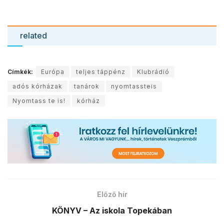
related
Címkék:
Európa
teljes táppénz
Klubrádió
adós kórházak
tanárok
nyomtassteis
Nyomtass te is!
kórház
Előző hír
KÖNYV – Az iskola Topekában