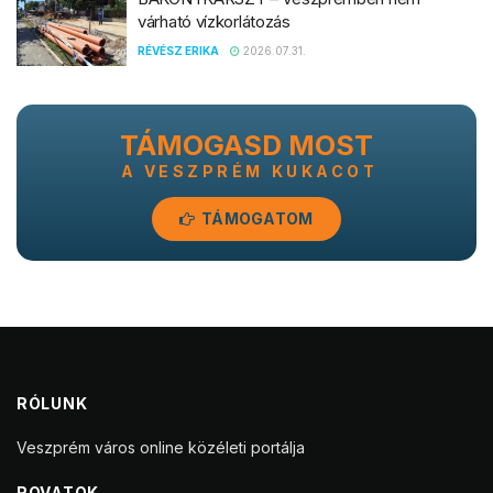
várható vízkorlátozás
RÉVÉSZ ERIKA
2026.07.31.
TÁMOGASD MOST
A VESZPRÉM KUKACOT
TÁMOGATOM
RÓLUNK
Veszprém város online közéleti portálja
ROVATOK