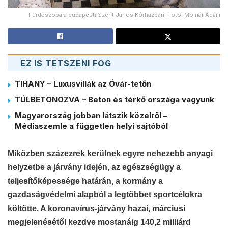
Fürdőszoba a budapesti Szent János Kórházban. Fotó: Molnár Ádám
EZ IS TETSZENI FOG
TIHANY – Luxusvillák az Óvár-tetőn
TÚLBETONOZVA – Beton és térkő országa vagyunk
Magyarország jobban látszik közelről –
Médiaszemle a független helyi sajtóból
Miközben százezrek kerülnek egyre nehezebb anyagi
helyzetbe a járvány idején, az egészségügy a
teljesítőképessége határán, a kormány a
gazdaságvédelmi alapból a legtöbbet sportcélokra
költötte. A koronavírus-járvány hazai, márciusi
megjelenésétől kezdve mostanáig 140,2 milliárd