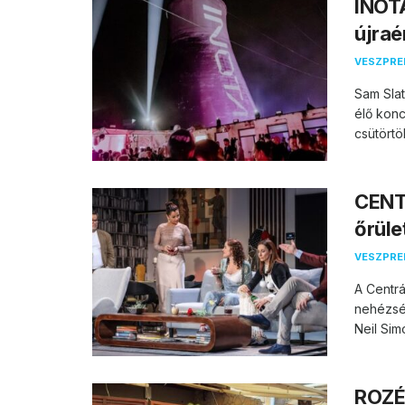
INOTA
újraé
VESZPR
Sam Slat
élő konc
csütörtö
CENTR
őrüle
VESZPR
A Centrá
nehézség
Neil Sim
ROZÉ,