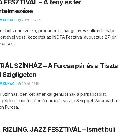
 FESZTIVÁL – A fény és tér
rtelmezése
EMKUKAC
2026.08.05.
er brit zeneszerző, producer és hangművész ritkán látható
ertjével veszi kezdetét az INOTA Fesztivál augusztus 27-én
kön az...
ÁL SZÍNHÁZ – A Furcsa pár és a Tiszta
t Szigligeten
EMKUKAC
2026.07.18.
l Színház idén két amerikai géniusznak a párkapcsolati
ek komikumára épülő darabját viszi a Szigliget Várudvarba:
on Furcsa...
 RIZLING, JAZZ FESZTIVÁL – Ismét buli