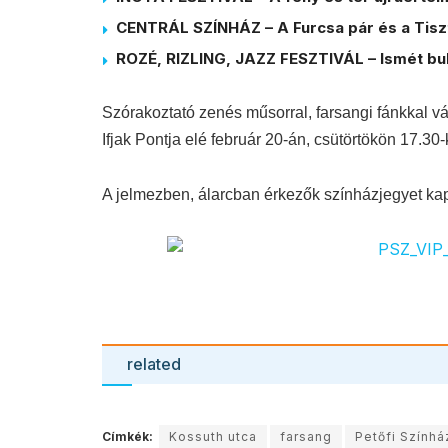
CENTRÁL SZÍNHÁZ – A Furcsa pár és a Tiszt
ROZÉ, RIZLING, JAZZ FESZTIVÁL – Ismét bul
Szórakoztató zenés műsorral, farsangi fánkkal v
Ifjak Pontja elé
február 20-án, csütörtökön 17.30-
A jelmezben, álarcban érkezők színházjegyet k
related
Címkék:
Kossuth utca
farsang
Petőfi Színhá