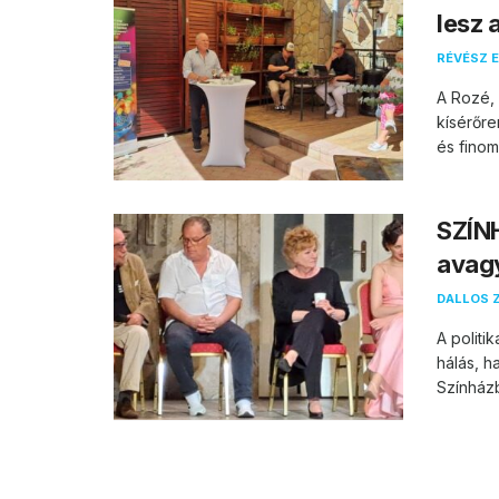
lesz 
RÉVÉSZ E
A Rozé, 
kísérőre
és finom 
SZÍN
avagy
DALLOS 
A polit
hálás, h
Színházb