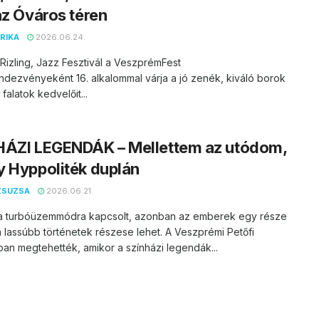
az Óváros téren
RIKA
2026.06.24.
Rizling, Jazz Fesztivál a VeszprémFest
ndezvényeként 16. alkalommal várja a jó zenék, kiváló borok
falatok kedvelőit...
HÁZI LEGENDÁK – Mellettem az utódom,
 Hyppoliték duplán
ZSUZSA
2026.06.21.
ika turbóüzemmódra kapcsolt, azonban az emberek egy része
a lassúbb történetek részese lehet. A Veszprémi Petőfi
an megtehették, amikor a színházi legendák...