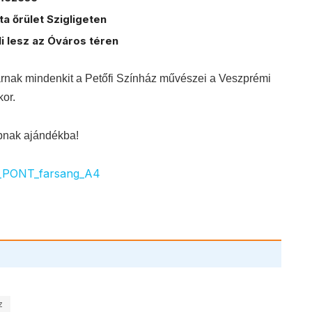
a őrület Szigligeten
i lesz az Óváros téren
árnak mindenkit a Petőfi Színház művészei a Veszprémi
kor.
apnak ajándékba!
z