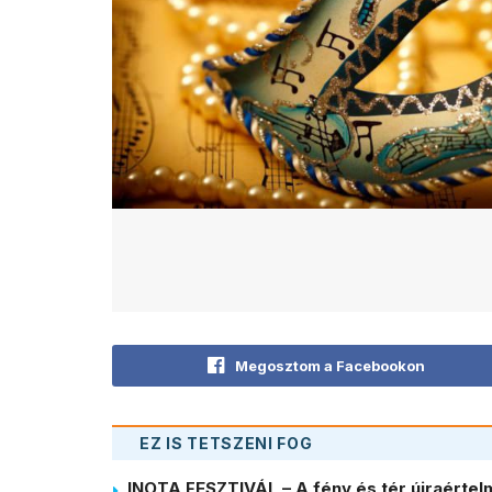
Megosztom a Facebookon
EZ IS TETSZENI FOG
INOTA FESZTIVÁL – A fény és tér újraérte