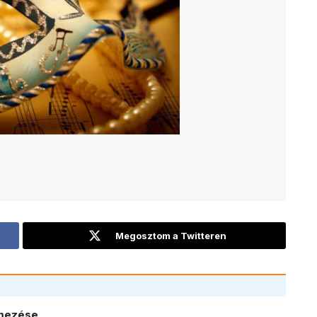
Megosztom a Twitteren
lmezése