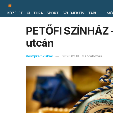
KÖZÉLET
KULTÚRA
SPORT
SZUBJEKTÍV
TABU
MÉ
PETŐFI SZÍNHÁZ –
utcán
Veszpremkukac
2020.02.18.
Szórakozás