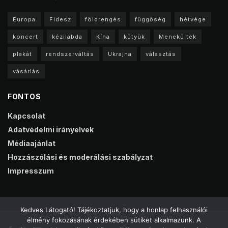
Europa
Fidesz
földrengés
függőség
hétvége
koncert
kézilabda
Kína
kütyük
Menekültek
plakát
rendszerváltás
Ukrajna
választás
vásárlás
FONTOS
Kapcsolat
Adatvédelmi irányelvek
Médiaajánlat
Hozzászólási és moderálási szabályzat
Impresszum
Kedves Látogató! Tájékoztatjuk, hogy a honlap felhasználói
élmény fokozásának érdekében sütiket alkalmazunk. A