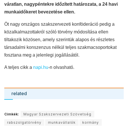
váratlan, nagypéntekre időzített határozata, a 24 havi
munkaidőkeret bevezetése ellen.
Öt nagy országos szakszervezeti konföderáció pedig a
közalkalmazottakról szóló törvény módosítása ellen
tiltakozik közösen, amely szerintük alapos és részletes
társadalmi konszenzus nélkül teljes szakmacsoportokat
fosztana meg a jelenlegi jogállásától.
A teljes cikk a
napi.hu
-n olvasható.
related
Címkék:
Magyar Szakszervezeti Szövetség
rabszolgatörvény
munkavállalók
kormány