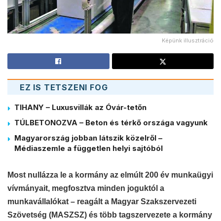
Képünk illusztráció
EZ IS TETSZENI FOG
TIHANY – Luxusvillák az Óvár-tetőn
TÚLBETONOZVA – Beton és térkő országa vagyunk
Magyarország jobban látszik közelről –
Médiaszemle a független helyi sajtóból
Most nullázza le a kormány az elmúlt 200 év munkaügyi
vívmányait, megfosztva minden joguktól a
munkavállalókat – reagált a Magyar Szakszervezeti
Szövetség (MASZSZ) és több tagszervezete a kormány