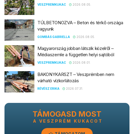
VESZPREMKUKAC
2026.08.05.
TÚLBETONOZVA – Beton és térkő országa
vagyunk
GOMBÁS GABRIELLA
2026.08.05.
Magyarország jobban látszik közelről –
Médiaszemle a független helyi sajtóból
VESZPREMKUKAC
2026.08.01.
BAKONYKARSZT – Veszprémben nem
várható vízkorlátozás
RÉVÉSZ ERIKA
2026.07.31.
TÁMOGASD MOST
A VESZPRÉM KUKACOT
TÁMOGATOM