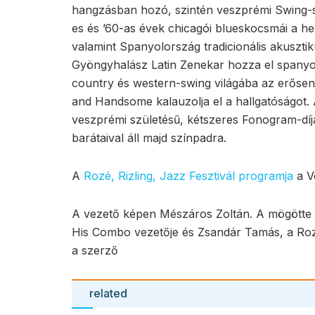
hangzásban hozó, szintén veszprémi Swing-sw
es és ’60-as évek chicagói blueskocsmái a he
valamint Spanyolország tradicionális akusztik
Gyöngyhalász Latin Zenekar hozza el spanyol
country és western-swing világába az erősen
and Handsome kalauzolja el a hallgatóságot. A
veszprémi születésű, kétszeres Fonogram-díj
barátaival áll majd színpadra.
A
Rozé, Rizling, Jazz Fesztivál programja
a V
A vezető képen Mészáros Zoltán. A mögötte l
His Combo vezetője és Zsandár Tamás, a Rozé,
a szerző
related