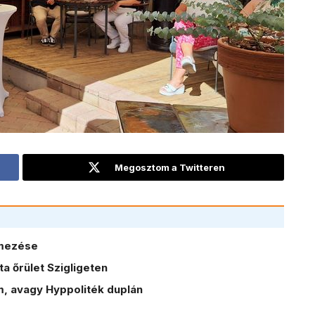
Megosztom a Twitteren
lmezése
a őrület Szigligeten
, avagy Hyppoliték duplán