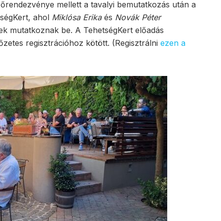
őrendezvénye mellett a tavalyi bemutatkozás után a
tségKert, ahol
Miklósa Erika
és
Novák Péter
égek mutatkoznak be. A TehetségKert előadás
őzetes regisztrációhoz kötött. (Regisztrálni
ezen a