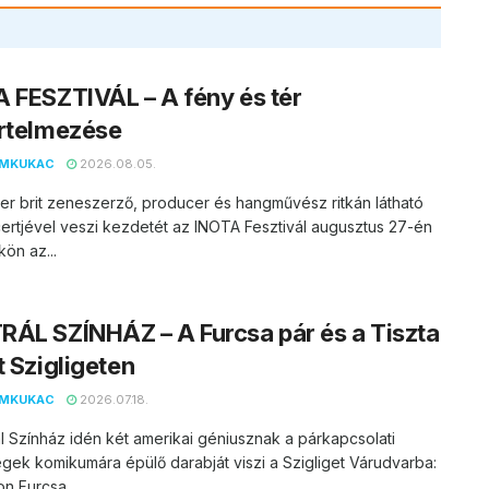
 FESZTIVÁL – A fény és tér
rtelmezése
EMKUKAC
2026.08.05.
er brit zeneszerző, producer és hangművész ritkán látható
ertjével veszi kezdetét az INOTA Fesztivál augusztus 27-én
kön az...
ÁL SZÍNHÁZ – A Furcsa pár és a Tiszta
t Szigligeten
EMKUKAC
2026.07.18.
l Színház idén két amerikai géniusznak a párkapcsolati
ek komikumára épülő darabját viszi a Szigliget Várudvarba:
on Furcsa...