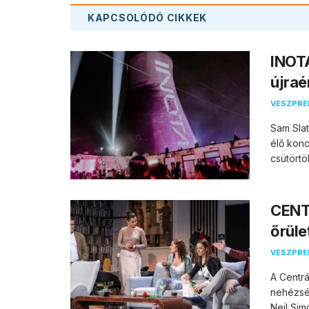
KAPCSOLÓDÓ
CIKKEK
INOTA
újraé
VESZPR
Sam Slat
élő konc
csütörtö
CENTR
őrüle
VESZPR
A Centrá
nehézség
Neil Sim