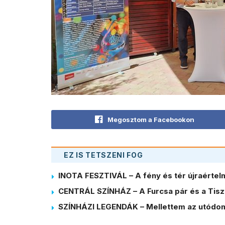
Megosztom a Facebookon
EZ IS TETSZENI FOG
INOTA FESZTIVÁL – A fény és tér újraérte
CENTRÁL SZÍNHÁZ – A Furcsa pár és a Tiszt
SZÍNHÁZI LEGENDÁK – Mellettem az utódom