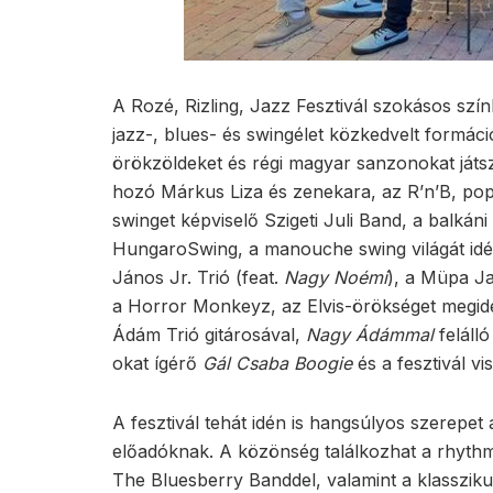
A Rozé, Rizling, Jazz Fesztivál szokásos szín
jazz-, blues- és swingélet közkedvelt formációi
örökzöldeket és régi magyar sanzonokat ját
hozó Márkus Liza és zenekara, az R’n’B, pop
swinget képviselő Szigeti Juli Band, a balká
HungaroSwing, a manouche swing világát idéz
János Jr. Trió (feat.
Nagy Noémi
), a Müpa J
a Horror Monkeyz, az Elvis-örökséget megidé
Ádám Trió gitárosával,
Nagy Ádámmal
feláll
okat ígérő
Gál Csaba Boogie
és a fesztivál v
A fesztivál tehát idén is hangsúlyos szerepe
előadóknak. A közönség találkozhat a rhythm 
The Bluesberry Banddel, valamint a klasszik