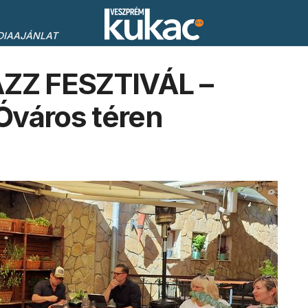
DIAAJÁNLAT
AZZ FESZTIVÁL –
 Óváros téren