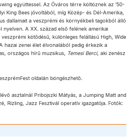
ing együttessel. Az Óváros térre költöznek az ’50-
lyi King Bees jóvoltából, míg Közép- és Dél-Amerika,
us dallamait a veszprémi és környékbeli tagokból álló
 nyelven. A XX. század első felének amerikai
 veszprémi kötődésű, különleges felállású High, Wide
 hazai zenei élet élvonalából pedig érkezik a
as, országos hírű muzsikus,
Temesi Berci
, aki zenész
eszprémFest oldalán böngészhető.
évő asztalnál Pribojszki Mátyás, a Jumping Matt and
 Rizling, Jazz Fesztivál operatív igazgatója. Fotók: