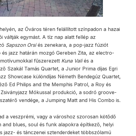
helyén, az Óváros téren felállított színpadon a hazai
 váltják egymást. A tíz nap alatt fellép az
szó
Sapszon Orsi
és zenekara, a pop-jazz fúziót
 és jazz határán mozgó Gereben Zita, az electro-
ni motívumokkal fűszerezett
Kuna Vali
és a
ő Szakál Tamás Quartet, a Junior Prima díjas Egri
azz Showcase különdíjas Németh Bendegúz Quartet,
ző Ed Philips and the Memphis Patrol, a Roy és
ó Zsiványjazz Mókussal produkció, a sodró groove-
isszatérő vendége, a Jumping Matt and His Combo is.
t ad a veszprémi, vagy a városhoz szorosan kötődő
and blues, soul és funk alapokra építkező, helyi
us jazz- és tánczenei sztenderdeket többszólamú