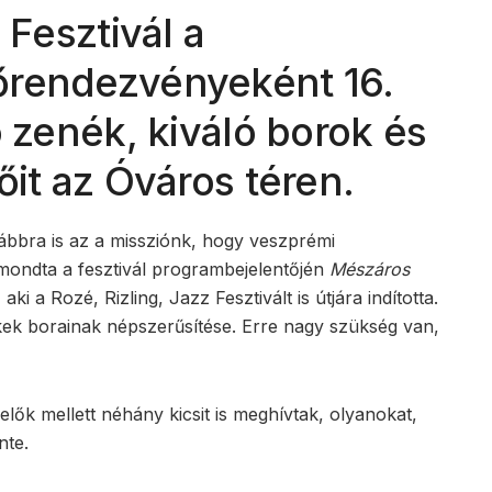
 Fesztivál a
őrendezvényeként 16.
ó zenék, kiváló borok és
őit az Óváros téren.
vábbra is az a missziónk, hogy veszprémi
 mondta a fesztivál programbejelentőjén
Mészáros
i a Rozé, Rizling, Jazz Fesztivált is útjára indította.
kek borainak népszerűsítése. Erre nagy szükség van,
lők mellett néhány kicsit is meghívtak, olyanokat,
nte.