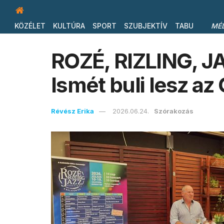
KÖZÉLET
KULTÚRA
SPORT
SZUBJEKTÍV
TABU
MÉ
ROZÉ, RIZLING, J
Ismét buli lesz az
Révész Erika
2026.06.24.
Szórakozás