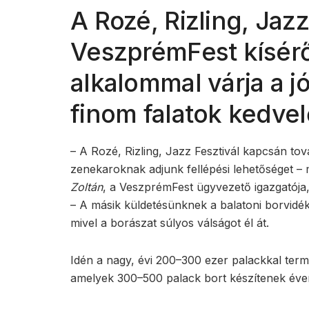
A Rozé, Rizling, Jazz
VeszprémFest kísér
alkalommal várja a j
finom falatok kedvel
– A Rozé, Rizling, Jazz Fesztivál kapcsán to
zenekaroknak adjunk fellépési lehetőséget –
Zoltán
, a VeszprémFest ügyvezető igazgatója, ak
– A másik küldetésünknek a balatoni borvidé
mivel a borászat súlyos válságot él át.
Idén a nagy, évi 200–300 ezer palackkal terme
amelyek 300–500 palack bort készítenek éve