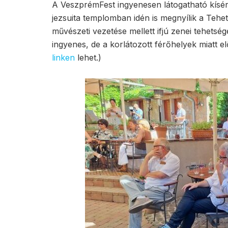
A VeszprémFest ingyenesen látogatható kísér
jezsuita templomban idén is megnyílik a Tehe
művészeti vezetése mellett ifjú zenei tehets
ingyenes, de a korlátozott férőhelyek miatt el
linken
lehet.)