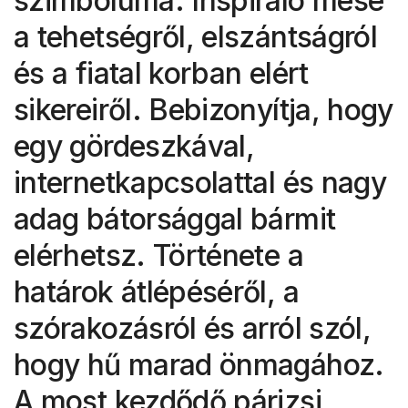
szimbóluma. Inspiráló mese
a tehetségről, elszántságról
és a fiatal korban elért
sikereiről. Bebizonyítja, hogy
egy gördeszkával,
internetkapcsolattal és nagy
adag bátorsággal bármit
elérhetsz. Története a
határok átlépéséről, a
szórakozásról és arról szól,
hogy hű marad önmagához.
A most kezdődő párizsi