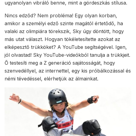
ugyanolyan vibráló benne, mint a gördeszkás stílusa.
Nincs edződ? Nem probléma! Egy olyan korban,
amikor a személyi edző szinte magától értetődő, ha
valaki az olimpiára törekszik, Sky úgy döntött, hogy
más utat választ. Hogyan tökéletesítette azokat az
elképesztő trükköket? A YouTube segítségével. Igen,
jól olvastad! Sky YouTube-videókból tanulja a trükkjeit.
Ő testesíti meg a Z generáció sajátosságát, hogy
szenvedéllyel, az internettel, egy kis próbálkozással és
némi tévedéssel, elérhetjük az álmainkat.