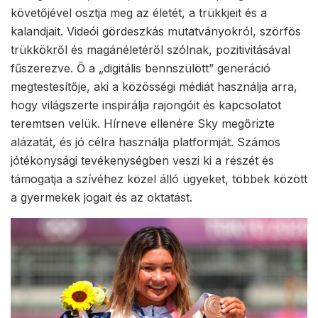
követőjével osztja meg az életét, a trükkjeit és a
kalandjait. Videói gördeszkás mutatványokról, szörfös
trükkökről és magánéletéről szólnak, pozitivitásával
fűszerezve. Ő a „digitális bennszülött” generáció
megtestesítője, aki a közösségi médiát használja arra,
hogy világszerte inspirálja rajongóit és kapcsolatot
teremtsen velük. Hírneve ellenére Sky megőrizte
alázatát, és jó célra használja platformját. Számos
jótékonysági tevékenységben veszi ki a részét és
támogatja a szívéhez közel álló ügyeket, többek között
a gyermekek jogait és az oktatást.