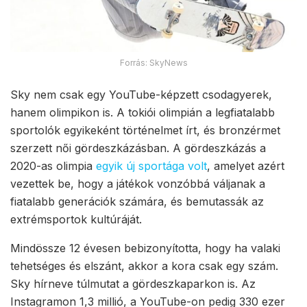
Forrás: SkyNews
Sky nem csak egy YouTube-képzett csodagyerek,
hanem olimpikon is. A tokiói olimpián a legfiatalabb
sportolók egyikeként történelmet írt, és bronzérmet
szerzett női gördeszkázásban. A gördeszkázás a
2020-as olimpia
egyik új sportága volt
, amelyet azért
vezettek be, hogy a játékok vonzóbbá váljanak a
fiatalabb generációk számára, és bemutassák az
extrémsportok kultúráját.
Mindössze 12 évesen bebizonyította, hogy ha valaki
tehetséges és elszánt, akkor a kora csak egy szám.
Sky hírneve túlmutat a gördeszkaparkon is. Az
Instagramon 1,3 millió, a YouTube-on pedig 330 ezer