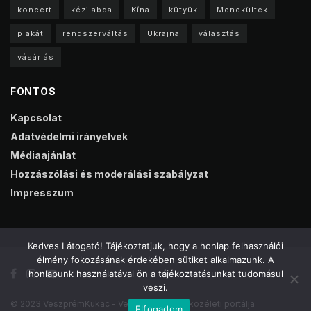
koncert
kézilabda
Kína
kütyük
Menekültek
plakát
rendszerváltás
Ukrajna
választás
vásárlás
FONTOS
Kapcsolat
Adatvédelmi irányelvek
Médiaajánlat
Hozzászólási és moderálási szabályzat
Impresszum
Kedves Látogató! Tájékoztatjuk, hogy a honlap felhasználói
élmény fokozásának érdekében sütiket alkalmazunk. A
honlapunk használatával ön a tájékoztatásunkat tudomásul
veszi.
© 2023 VeszprémKukac - Veszprém online közéleti portálja
Elfogadom