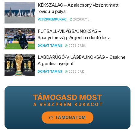
KÉKSZALAG – Az alacsony vízszint miatt
rövidül a pálya
VESZPREMKUKAC
2026.07.18.
FUTBALL-VILÁGBAJNOKSÁG –
Spanyolország–Argentína döntő lesz
DONÁT TAMÁS
2026.07.16.
LABDARÚGÓ-VILÁGBAJNOKSÁG – Csak ne
Argentína nyerjen!
DONÁT TAMÁS
2026.07.12.
TÁMOGASD MOST
A VESZPRÉM KUKACOT
TÁMOGATOM