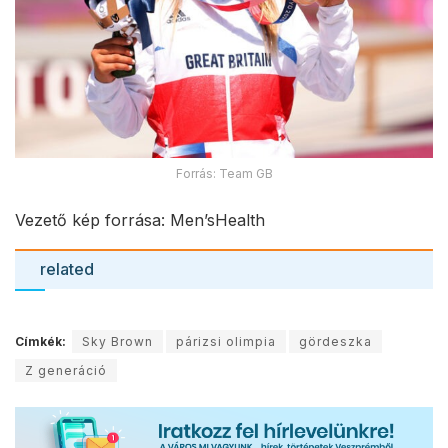
Forrás: Team GB
Vezető kép forrása: Men’sHealth
related
Címkék:
Sky Brown
párizsi olimpia
gördeszka
Z generáció