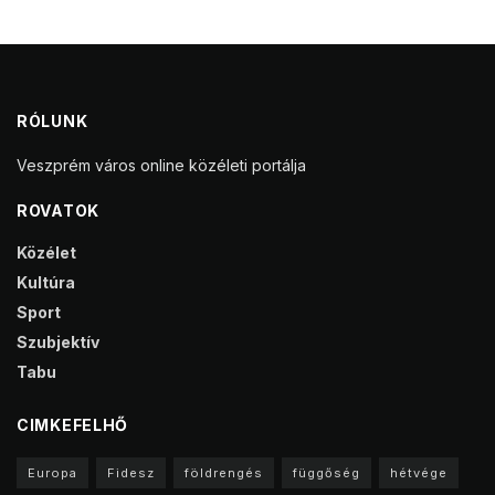
RÓLUNK
Veszprém város online közéleti portálja
ROVATOK
Közélet
Kultúra
Sport
Szubjektív
Tabu
CIMKEFELHŐ
Europa
Fidesz
földrengés
függőség
hétvége