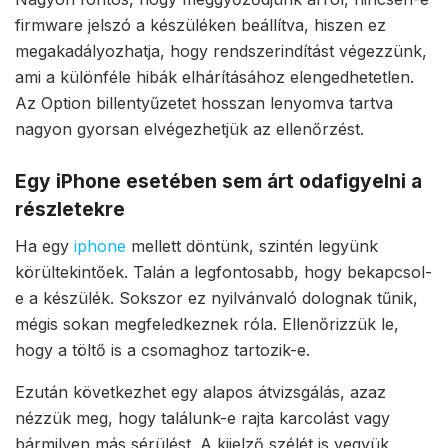
firmware jelszó a készüléken beállítva, hiszen ez
megakadályozhatja, hogy rendszerindítást végezzünk,
ami a különféle hibák elhárításához elengedhetetlen.
Az Option billentyűzetet hosszan lenyomva tartva
nagyon gyorsan elvégezhetjük az ellenőrzést.
Egy iPhone esetében sem árt odafigyelni a
részletekre
Ha egy
iphone
mellett döntünk, szintén legyünk
körültekintőek. Talán a legfontosabb, hogy bekapcsol-
e a készülék. Sokszor ez nyilvánvaló dolognak tűnik,
mégis sokan megfeledkeznek róla. Ellenőrizzük le,
hogy a töltő is a csomaghoz tartozik-e.
Ezután következhet egy alapos átvizsgálás, azaz
nézzük meg, hogy találunk-e rajta karcolást vagy
bármilyen más sérülést. A kijelző szélét is vegyük