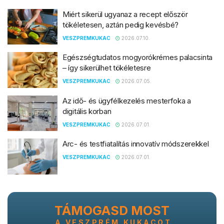
Miért sikerül ugyanaz a recept először
tökéletesen, aztán pedig kevésbé?
VESZPREMKUKAC
2026.07.10.
Egészségtudatos mogyorókrémes palacsinta
– így sikerülhet tökéletesre
VESZPREMKUKAC
2026.07.05.
Az idő- és ügyfélkezelés mesterfoka a
digitális korban
VESZPREMKUKAC
2026.07.01.
Arc- és testfiatalítás innovatív módszerekkel
VESZPREMKUKAC
2026.07.01.
TÁMOGASD MOST
A VESZPRÉM KUKACOT