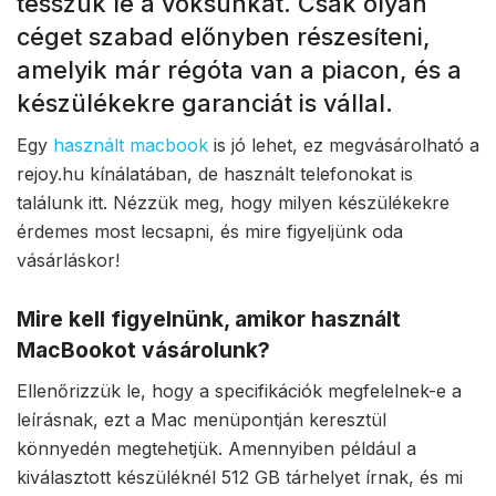
tesszük le a voksunkat. Csak olyan
céget szabad előnyben részesíteni,
amelyik már régóta van a piacon, és a
készülékekre garanciát is vállal.
Egy
használt macbook
is jó lehet, ez megvásárolható a
rejoy.hu kínálatában, de használt telefonokat is
találunk itt. Nézzük meg, hogy milyen készülékekre
érdemes most lecsapni, és mire figyeljünk oda
vásárláskor!
Mire kell figyelnünk, amikor használt
MacBookot vásárolunk?
Ellenőrizzük le, hogy a specifikációk megfelelnek-e a
leírásnak, ezt a Mac menüpontján keresztül
könnyedén megtehetjük. Amennyiben például a
kiválasztott készüléknél 512 GB tárhelyet írnak, és mi