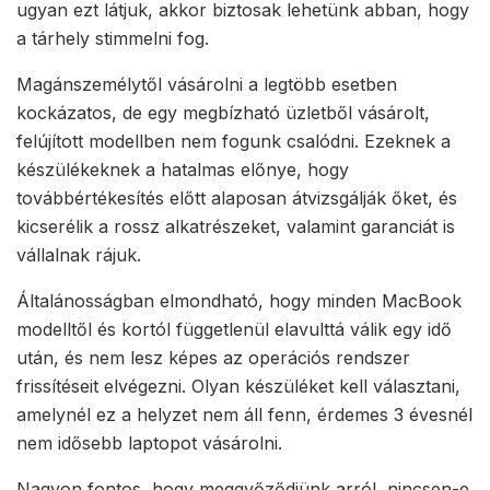
ugyan ezt látjuk, akkor biztosak lehetünk abban, hogy
a tárhely stimmelni fog.
Magánszemélytől vásárolni a legtöbb esetben
kockázatos, de egy megbízható üzletből vásárolt,
felújított modellben nem fogunk csalódni. Ezeknek a
készülékeknek a hatalmas előnye, hogy
továbbértékesítés előtt alaposan átvizsgálják őket, és
kicserélik a rossz alkatrészeket, valamint garanciát is
vállalnak rájuk.
Általánosságban elmondható, hogy minden MacBook
modelltől és kortól függetlenül elavulttá válik egy idő
után, és nem lesz képes az operációs rendszer
frissítéseit elvégezni. Olyan készüléket kell választani,
amelynél ez a helyzet nem áll fenn, érdemes 3 évesnél
nem idősebb laptopot vásárolni.
Nagyon fontos, hogy meggyőződjünk arról, nincsen-e