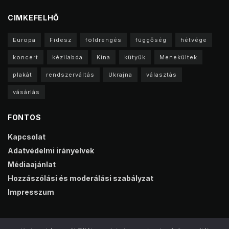
CIMKEFELHŐ
Europa
Fidesz
földrengés
függőség
hétvége
koncert
kézilabda
Kína
kütyük
Menekültek
plakát
rendszerváltás
Ukrajna
választás
vásárlás
FONTOS
Kapcsolat
Adatvédelmi irányelvek
Médiaajánlat
Hozzászólási és moderálási szabályzat
Impresszum