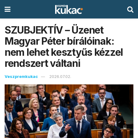
SZUBJEKTÍV – Üzenet
Magyar Péter bírálóinak:
nem lehet kesztyűs kézzel
rendszert váltani
Veszpremkukac
2026.07.02.