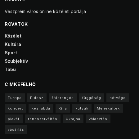
Veszprém város online közéleti portálja
ROVATOK
Közélet
Kultúra
Sport
Szubjektív
Tabu
CIMKEFELHŐ
Europa
Fidesz
földrengés
függőség
hétvége
koncert
kézilabda
Kína
kütyük
Menekültek
plakát
rendszerváltás
Ukrajna
választás
vásárlás