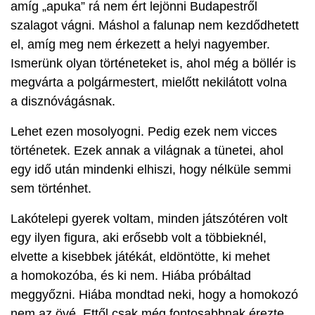
amíg „apuka” rá nem ért lejönni Budapestről
szalagot vágni. Máshol a falunap nem kezdődhetett
el, amíg meg nem érkezett a helyi nagyember.
Ismerünk olyan történeteket is, ahol még a böllér is
megvárta a polgármestert, mielőtt nekilátott volna
a disznóvágásnak.
Lehet ezen mosolyogni. Pedig ezek nem vicces
történetek. Ezek annak a világnak a tünetei, ahol
egy idő után mindenki elhiszi, hogy nélküle semmi
sem történhet.
Lakótelepi gyerek voltam, minden játszótéren volt
egy ilyen figura, aki erősebb volt a többieknél,
elvette a kisebbek játékát, eldöntötte, ki mehet
a homokozóba, és ki nem. Hiába próbáltad
meggyőzni. Hiába mondtad neki, hogy a homokozó
nem az övé. Ettől csak még fontosabbnak érezte