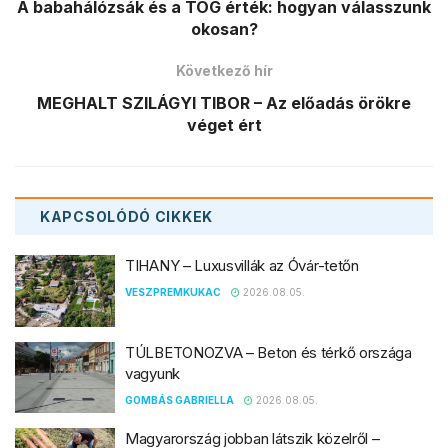
A babahálózsák és a TOG érték: hogyan válasszunk
okosan?
Következő hír
MEGHALT SZILÁGYI TIBOR – Az előadás örökre
véget ért
KAPCSOLÓDÓ
CIKKEK
TIHANY – Luxusvillák az Óvár-tetőn
VESZPREMKUKAC
2026.08.05.
TÚLBETONOZVA – Beton és térkő országa
vagyunk
GOMBÁS GABRIELLA
2026.08.05.
Magyarország jobban látszik közelről –