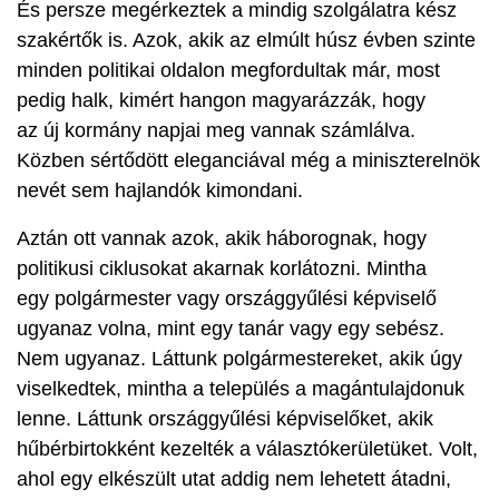
És persze megérkeztek a mindig szolgálatra kész
szakértők is. Azok, akik az elmúlt húsz évben szinte
minden politikai oldalon megfordultak már, most
pedig halk, kimért hangon magyarázzák, hogy
az új kormány napjai meg vannak számlálva.
Közben sértődött eleganciával még a miniszterelnök
nevét sem hajlandók kimondani.
Aztán ott vannak azok, akik háborognak, hogy
politikusi ciklusokat akarnak korlátozni. Mintha
egy polgármester vagy országgyűlési képviselő
ugyanaz volna, mint egy tanár vagy egy sebész.
Nem ugyanaz. Láttunk polgármestereket, akik úgy
viselkedtek, mintha a település a magántulajdonuk
lenne. Láttunk országgyűlési képviselőket, akik
hűbérbirtokként kezelték a választókerületüket. Volt,
ahol egy elkészült utat addig nem lehetett átadni,