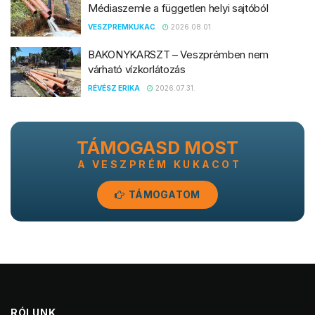
Médiaszemle a független helyi sajtóból
VESZPREMKUKAC
2026.08.01.
BAKONYKARSZT – Veszprémben nem
várható vízkorlátozás
RÉVÉSZ ERIKA
2026.07.31.
TÁMOGASD MOST
A VESZPRÉM KUKACOT
TÁMOGATOM
RÓLUNK