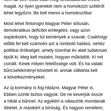
magát. Az ilyen gyereket nem a homokozó széléről
lehet legyőzni. Be kell menni a homokozóba!
Most lehet fintorogni Magyar Péter stílusán,
demokratikus deficitet emlegetni, vagy azon
sopánkodni, hogy túl kemények a szavak. Csakhogy
előbb fel kell számolni azt a romboló hatású, nehéz
politikai örökséget, amely tizenhat év alatt tudatosan
épült ki. Meg kell mutatni, hogyan működött. Ki mit
csinált. Kinek milyen felelőssége volt. És ha valaki
bűncselekményt követett el, annak vállalnia kell
a következményeket.
Az új kormány is fog hibázni. Magyar Péter is.
Ebben szinte biztos vagyok. De ne keverjük össze
a hibát a bűnnel. Az egyikért a választók mondanak
ítéletet. A másikért a bíróság. És nagyon remélem,