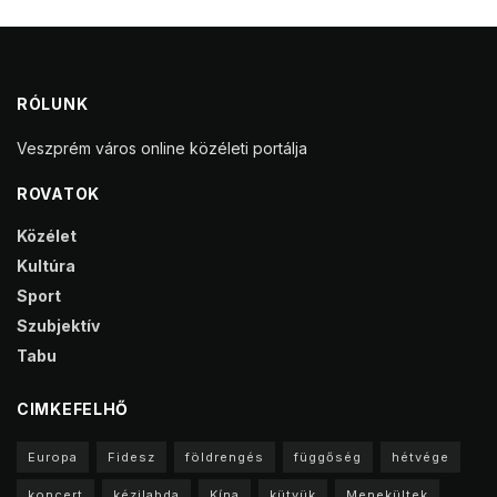
RÓLUNK
Veszprém város online közéleti portálja
ROVATOK
Közélet
Kultúra
Sport
Szubjektív
Tabu
CIMKEFELHŐ
Europa
Fidesz
földrengés
függőség
hétvége
koncert
kézilabda
Kína
kütyük
Menekültek