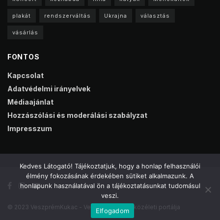
plakát
rendszerváltás
Ukrajna
választás
vásárlás
FONTOS
Kapcsolat
Adatvédelmi irányelvek
Médiaajánlat
Hozzászólási és moderálási szabályzat
Impresszum
Kedves Látogató! Tájékoztatjuk, hogy a honlap felhasználói
élmény fokozásának érdekében sütiket alkalmazunk. A
honlapunk használatával ön a tájékoztatásunkat tudomásul
veszi.
© 2023 VeszprémKukac - Veszprém online közéleti portálja
Elfogadom