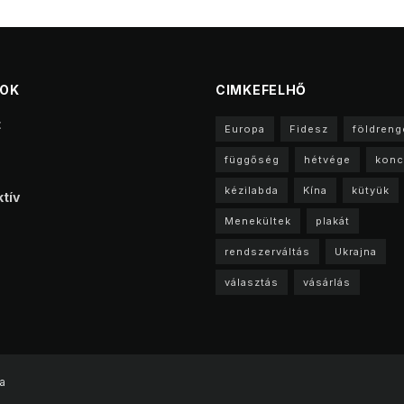
TOK
CIMKEFELHŐ
t
Europa
Fidesz
földreng
függőség
hétvége
konc
kézilabda
Kína
kütyük
tív
Menekültek
plakát
rendszerváltás
Ukrajna
választás
vásárlás
a