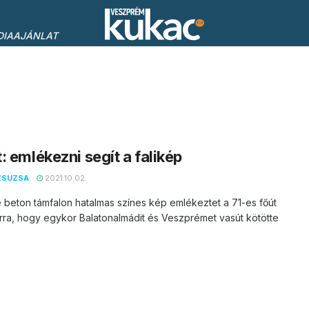
DIAAJÁNLAT
: emlékezni segít a falikép
ZSUZSA
2021.10.02.
 beton támfalon hatalmas színes kép emlékeztet a 71-es főút
arra, hogy egykor Balatonalmádit és Veszprémet vasút kötötte