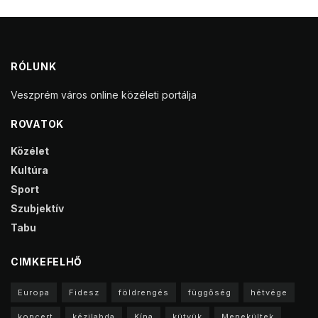
RÓLUNK
Veszprém város online közéleti portálja
ROVATOK
Közélet
Kultúra
Sport
Szubjektív
Tabu
CIMKEFELHŐ
Europa
Fidesz
földrengés
függőség
hétvége
koncert
kézilabda
Kína
kütyük
Menekültek