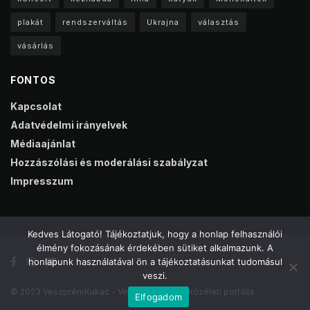
plakát
rendszerváltás
Ukrajna
választás
vásárlás
FONTOS
Kapcsolat
Adatvédelmi irányelvek
Médiaajánlat
Hozzászólási és moderálási szabályzat
Impresszum
Kedves Látogató! Tájékoztatjuk, hogy a honlap felhasználói
élmény fokozásának érdekében sütiket alkalmazunk. A
honlapunk használatával ön a tájékoztatásunkat tudomásul
veszi.
© 2023 VeszprémKukac - Veszprém online közéleti portálja
Elfogadom