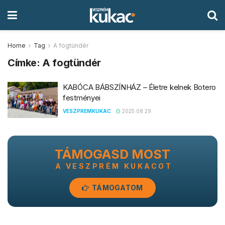
Home
Tag
A fogtündér
Címke:
A fogtündér
KABÓCA BÁBSZÍNHÁZ – Életre kelnek Botero
festményei
VESZPREMKUKAC
2025.08.29.
TÁMOGASD MOST
A VESZPRÉM KUKACOT
TÁMOGATOM