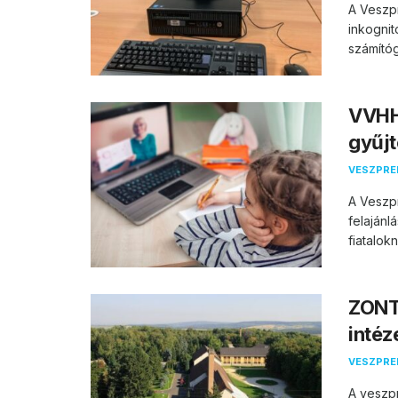
A Veszp
inkogni
számítóg
VVHH
gyűjt
VESZPR
A Veszpr
felajánl
fiatalokn
ZONT
intéz
VESZPR
A veszp