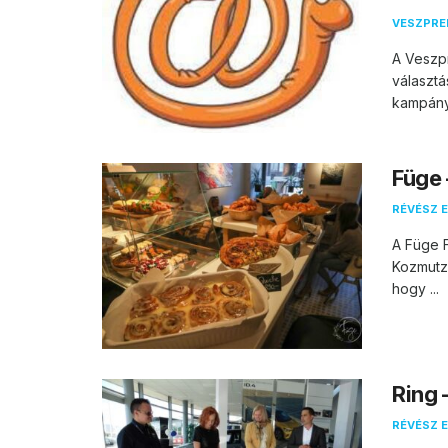
VESZPR
A Veszpr
választá
kampány.
Füge 
RÉVÉSZ E
A Füge 
Kozmutza
hogy ...
Ring 
RÉVÉSZ E