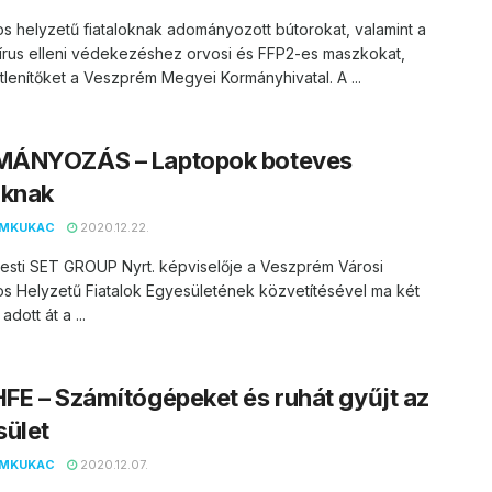
s helyzetű fiataloknak adományozott bútorokat, valamint a
írus elleni védekezéshez orvosi és FFP2-es maszkokat,
tlenítőket a Veszprém Megyei Kormányhivatal. A ...
ÁNYOZÁS – Laptopok boteves
oknak
EMKUKAC
2020.12.22.
esti SET GROUP Nyrt. képviselője a Veszprém Városi
s Helyzetű Fiatalok Egyesületének közvetítésével ma két
adott át a ...
E – Számítógépeket és ruhát gyűjt az
sület
EMKUKAC
2020.12.07.