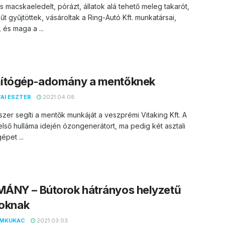
s macskaeledelt, pórázt, állatok alá tehető meleg takarót,
t gyűjtöttek, vásároltak a Ring-Autó Kft. munkatársai,
 és maga a ...
ítógép-adomány a mentőknek
AI ESZTER
2021.04.08.
er segíti a mentők munkáját a veszprémi Vitaking Kft. A
első hulláma idején ózongenerátort, ma pedig két asztali
épet ...
ÁNY – Bútorok hátrányos helyzetű
loknak
EMKUKAC
2021.03.03.