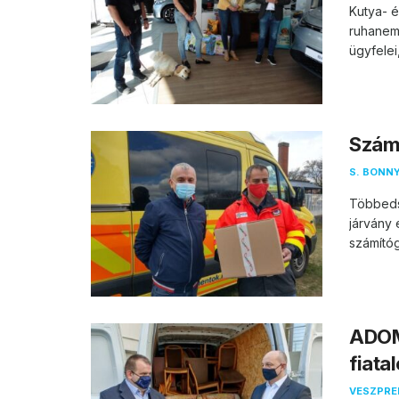
Kutya- é
ruhanemű
ügyfelei,
Szám
S. BONNY
Többedsz
járvány 
számítóg
ADOM
fiata
VESZPR