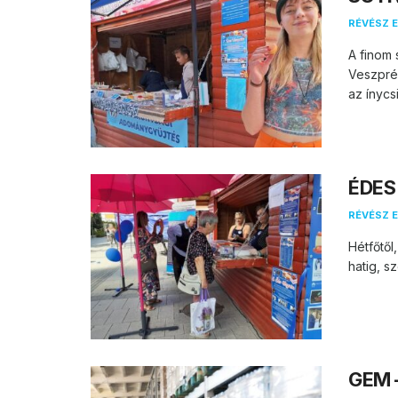
RÉVÉSZ E
A finom
Veszprém
az ínycs
ÉDES
RÉVÉSZ E
Hétfőtől
hatig, s
GEM –