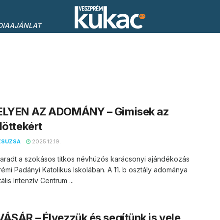
DIAAJÁNLAT
ELYEN AZ ADOMÁNY – Gimisek az
löttekért
ZSUZSA
2025.12.19.
maradt a szokásos titkos névhúzós karácsonyi ajándékozás
émi Padányi Katolikus Iskolában. A 11. b osztály adománya
ális Intenzív Centrum ...
ÁSÁR – Élvezzük és segítünk is vele