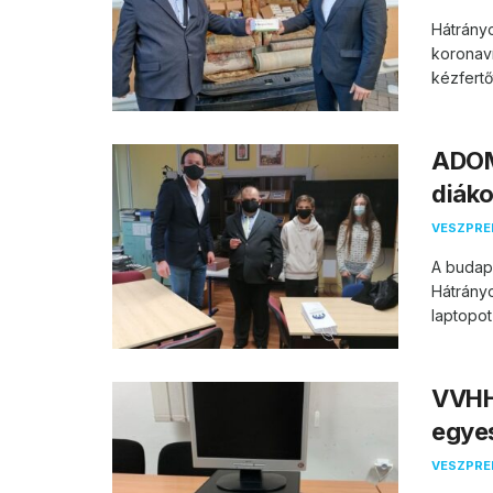
Hátrányo
koronav
kézfertő
ADOM
diák
VESZPR
A budap
Hátrányo
laptopot 
VVHHF
egye
VESZPR