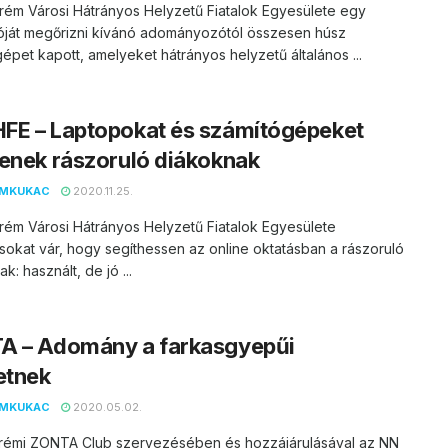
rém Városi Hátrányos Helyzetű Fiatalok Egyesülete egy
tóját megőrizni kívánó adományozótól összesen húsz
épet kapott, amelyeket hátrányos helyzetű általános ...
FE – Laptopokat és számítógépeket
enek rászoruló diákoknak
EMKUKAC
2020.11.25.
ém Városi Hátrányos Helyzetű Fiatalok Egyesülete
ásokat vár, hogy segíthessen az online oktatásban a rászoruló
ak: használt, de jó ...
A – Adomány a farkasgyepűi
etnek
EMKUKAC
2020.05.02.
rémi ZONTA Club szervezésében és hozzájárulásával az NN