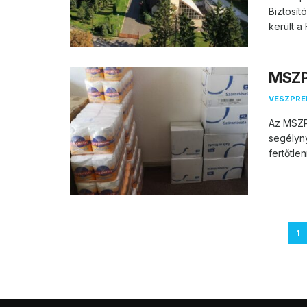
Biztosí
került 
MSZP
VESZPR
Az MSZP 
segélyny
fertőtle
1