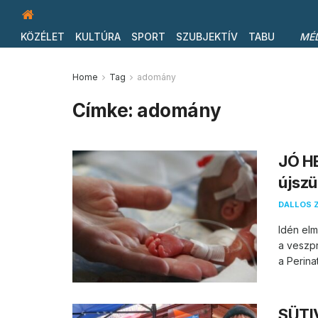
KÖZÉLET
KULTÚRA
SPORT
SZUBJEKTÍV
TABU
MÉ
Home
Tag
adomány
Címke:
adomány
JÓ H
újszü
DALLOS 
Idén el
a veszpr
a Perinat
SÜTIV