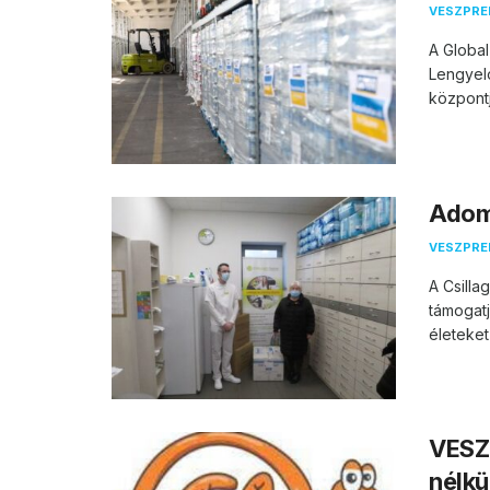
VESZPR
A Globa
Lengyelo
központj
Adom
VESZPR
A Csilla
támogatj
életeket
VESZP
nélkü