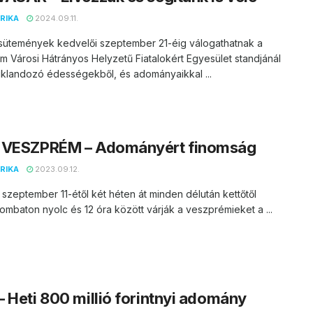
RIKA
2024.09.11.
 sütemények kedvelői szeptember 21-éig válogathatnak a
 Városi Hátrányos Helyzetű Fiatalokért Egyesület standjánál
iklandozó édességekből, és adományaikkal ...
 VESZPRÉM – Adományért finomság
RIKA
2023.09.12.
, szeptember 11-étől két héten át minden délután kettőtől
zombaton nyolc és 12 óra között várják a veszprémieket a ...
 Heti 800 millió forintnyi adomány