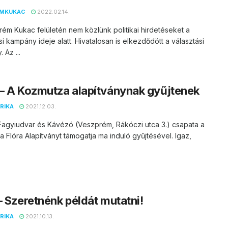
EMKUKAC
2022.02.14.
ém Kukac felületén nem közlünk politikai hirdetéseket a
si kampány ideje alatt. Hivatalosan is elkezdődött a választási
 Az ...
– A Kozmutza alapítványnak gyűjtenek
RIKA
2021.12.03.
Fagyiudvar és Kávézó (Veszprém, Rákóczi utca 3.) csapata a
 Flóra Alapítványt támogatja ma induló gyűjtésével. Igaz,
– Szeretnénk példát mutatni!
RIKA
2021.10.13.