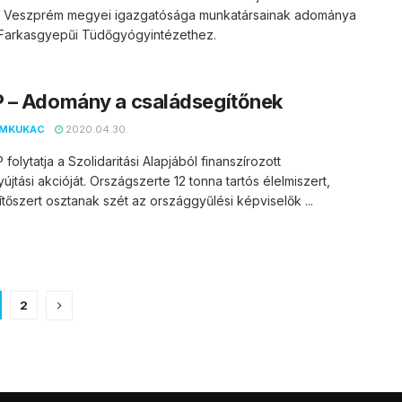
tó Veszprém megyei igazgatósága munkatársainak adománya
a Farkasgyepűi Tüdőgyógyintézethez.
 – Adomány a családsegítőnek
EMKUKAC
2020.04.30.
folytatja a Szolidaritási Alapjából finanszírozott
újtási akcióját. Országszerte 12 tonna tartós élelmiszert,
nítőszert osztanak szét az országgyűlési képviselők ...
2