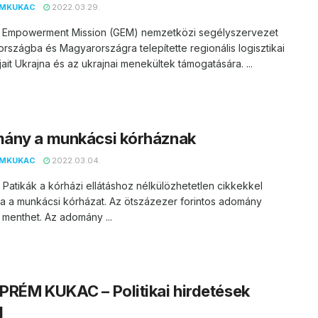
EMKUKAC
2022.03.29.
l Empowerment Mission (GEM) nemzetközi segélyszervezet
rszágba és Magyarországra telepítette regionális logisztikai
ait Ukrajna és az ukrajnai menekültek támogatására. ...
ány a munkácsi kórháznak
EMKUKAC
2022.03.04.
g Patikák a kórházi ellátáshoz nélkülözhetetlen cikkekkel
a a munkácsi kórházat. Az ötszázezer forintos adomány
 menthet. Az adomány ...
RÉM KUKAC – Politikai hirdetések
l