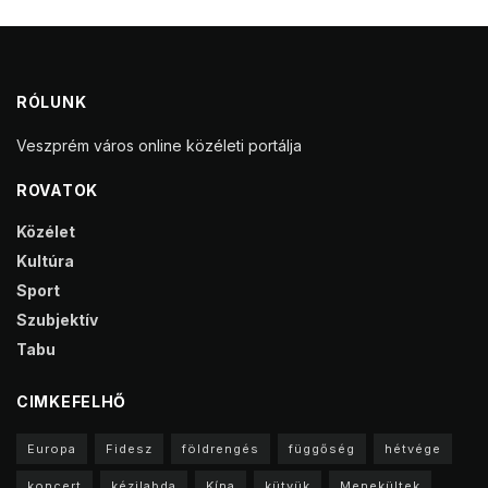
RÓLUNK
Veszprém város online közéleti portálja
ROVATOK
Közélet
Kultúra
Sport
Szubjektív
Tabu
CIMKEFELHŐ
Europa
Fidesz
földrengés
függőség
hétvége
koncert
kézilabda
Kína
kütyük
Menekültek