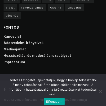
plakát
rendszerváltás
Ukrajna
választás
vásárlás
FONTOS
Kapcsolat
Adatvédelmi irányelvek
Médiaajánlat
Hozzászólási és moderálási szabályzat
Impresszum
Kedves Látogató! Tájékoztatjuk, hogy a honlap felhasználói
élmény fokozásának érdekében sütiket alkalmazunk. A
honlapunk használatával ön a tájékoztatásunkat tudomásul
veszi.
© 2023 VeszprémKukac - Veszprém online közéleti portálja
Elfogadom