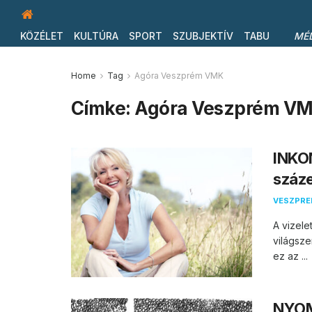
KÖZÉLET
KULTÚRA
SPORT
SZUBJEKTÍV
TABU
MÉ
Home
Tag
Agóra Veszprém VMK
Címke:
Agóra Veszprém V
INKO
száze
VESZPR
A vizele
világsze
ez az ...
NYOMT