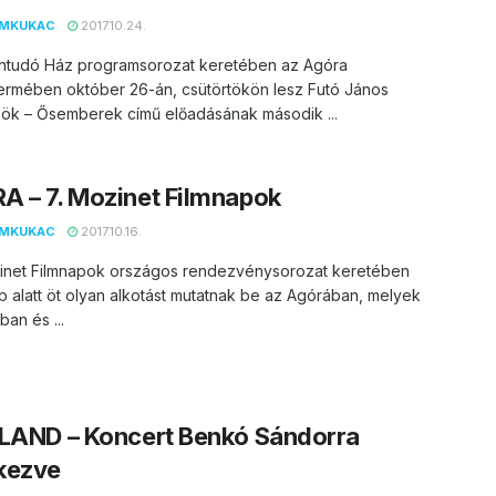
EMKUKAC
2017.10.24.
ntudó Ház programsorozat keretében az Agóra
ermében október 26-án, csütörtökön lesz Futó János
ök – Ősemberek című előadásának második ...
 – 7. Mozinet Filmnapok
EMKUKAC
2017.10.16.
zinet Filmnapok országos rendezvénysorozat keretében
 alatt öt olyan alkotást mutatnak be az Agórában, melyek
an és ...
ELAND – Koncert Benkó Sándorra
kezve