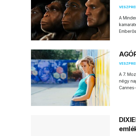
VESZPR
A Minde
kamarat
Emberős
AGÓRA
VESZPR
A 7. Mo
négy nap
Cannes-b
DIXI
emlé