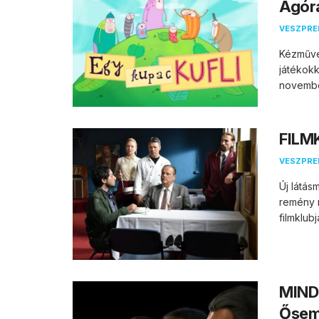
Agór
VESZPR
Kézműve
játékokk
november
FILMK
VESZPR
Új látás
remény m
filmklubj
MIND
Ősem