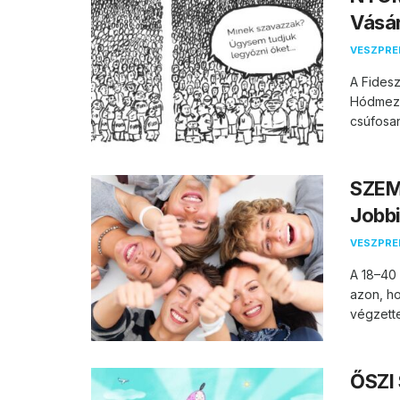
Vásá
VESZPR
A Fidesz
Hódmező
csúfosan 
SZEMÉ
Jobbi
VESZPR
A 18–40
azon, ho
végzette
ŐSZI 