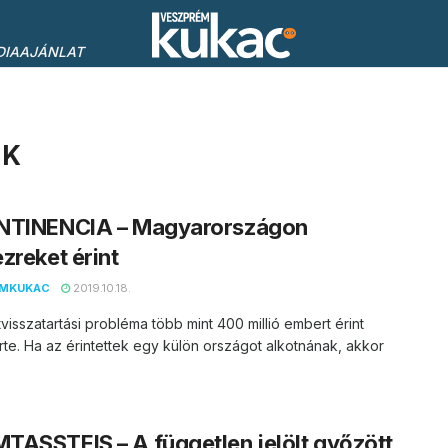
DIAAJÁNLAT
MK
NTINENCIA – Magyarországon
zreket érint
EMKUKAC
2019.10.18.
tvisszatartási probléma több mint 400 millió embert érint
rte. Ha az érintettek egy külön országot alkotnának, akkor
ASSTEIS – A független jelölt győzött