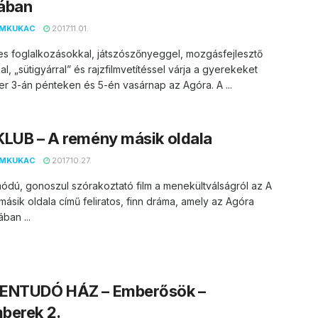
ában
EMKUKAC
2017.11.01.
s foglalkozásokkal, játszószőnyeggel, mozgásfejlesztő
al, „sütigyárral” és rajzfilmvetítéssel várja a gyerekeket
 3-án pénteken és 5-én vasárnap az Agóra. A ...
LUB – A remény másik oldala
EMKUKAC
2017.10.27.
módú, gonoszul szórakoztató film a menekültválságról az A
ásik oldala című feliratos, finn dráma, amely az Agóra
ában ...
ENTUDÓ HÁZ – Emberősök –
berek 2.