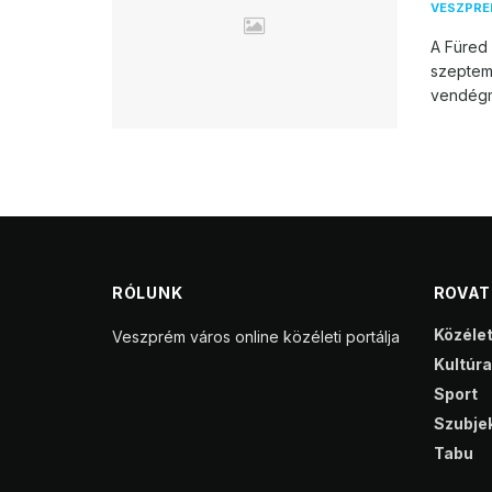
VESZPR
A Füred 
szeptem
vendégm
RÓLUNK
ROVA
Közéle
Veszprém város online közéleti portálja
Kultúra
Sport
Szubjek
Tabu