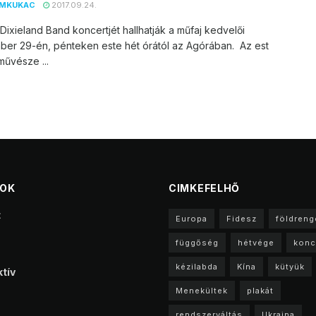
EMKUKAC
2017.09.24.
Dixieland Band koncertjét hallhatják a műfaj kedvelői
ber 29-én, pénteken este hét órától az Agórában. Az est
űvésze ...
TOK
CIMKEFELHŐ
t
Europa
Fidesz
földreng
függőség
hétvége
konc
kézilabda
Kína
kütyük
tív
Menekültek
plakát
rendszerváltás
Ukrajna