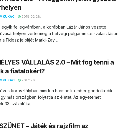
rhelyen
EMKUKAC
2018.02.28.
 egyik fellegvárában, a korábban Lázár János vezette
vásárhelyen verte meg a hétvégi polgármester-választáson
a Fidesz jelöltjét Márki-Zay ...
LYES VÁLLALÁS 2.0 – Mit fog tenni a
k a fiatalokért?
EMKUKAC
2017.12.16.
 éves korosztályban minden harmadik ember gondolkodik
gy más országban folytatja az életét. Az egyetemet
k 33 százaléka, ...
SZÜNET – Játék és rajzfilm az