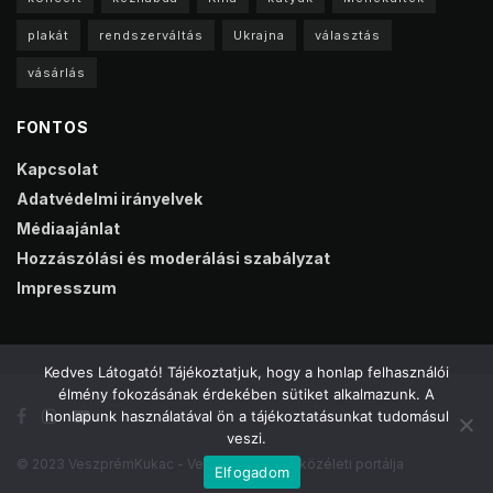
plakát
rendszerváltás
Ukrajna
választás
vásárlás
FONTOS
Kapcsolat
Adatvédelmi irányelvek
Médiaajánlat
Hozzászólási és moderálási szabályzat
Impresszum
Kedves Látogató! Tájékoztatjuk, hogy a honlap felhasználói
élmény fokozásának érdekében sütiket alkalmazunk. A
honlapunk használatával ön a tájékoztatásunkat tudomásul
veszi.
© 2023 VeszprémKukac - Veszprém online közéleti portálja
Elfogadom