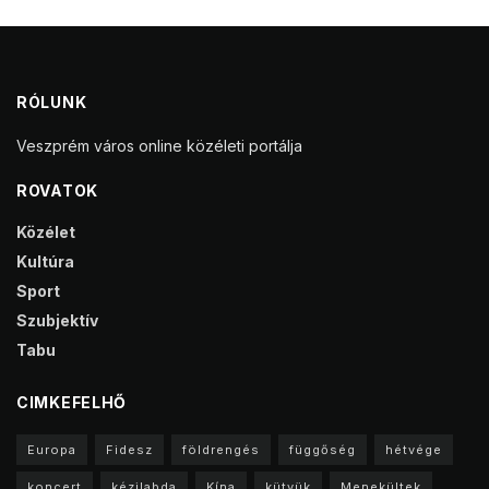
RÓLUNK
Veszprém város online közéleti portálja
ROVATOK
Közélet
Kultúra
Sport
Szubjektív
Tabu
CIMKEFELHŐ
Europa
Fidesz
földrengés
függőség
hétvége
koncert
kézilabda
Kína
kütyük
Menekültek