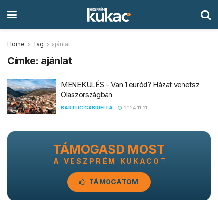
Home
Tag
ajánlat
Címke:
ajánlat
MENEKÜLÉS – Van 1 euród? Házat vehetsz
Olaszországban
BARTUC GABRIELLA
2024.11.21.
TÁMOGASD MOST
A VESZPRÉM KUKACOT
TÁMOGATOM