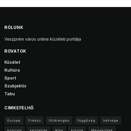
RÓLUNK
Veszprém város online közéleti portálja
ROVATOK
Közélet
Kultúra
Sport
Szubjektív
Tabu
CIMKEFELHŐ
Europa
Fidesz
földrengés
függőség
hétvége
koncert
kézilabda
Kína
kütyük
Menekültek