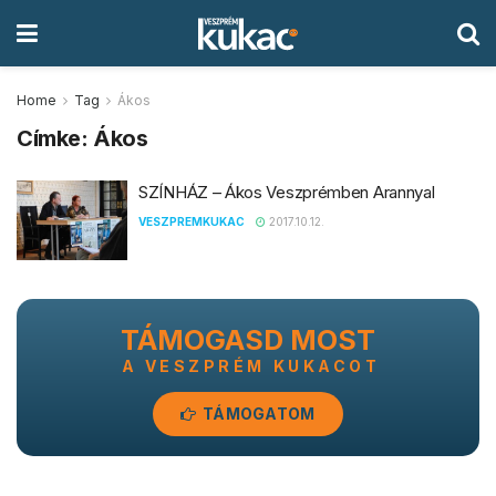
Home
Tag
Ákos
Címke:
Ákos
SZÍNHÁZ – Ákos Veszprémben Arannyal
VESZPREMKUKAC
2017.10.12.
TÁMOGASD MOST
A VESZPRÉM KUKACOT
TÁMOGATOM