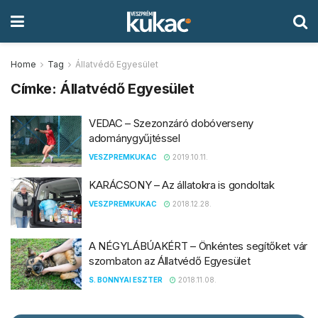
Home
Tag
Állatvédő Egyesület
Címke:
Állatvédő Egyesület
VEDAC – Szezonzáró dobóverseny
adománygyűjtéssel
VESZPREMKUKAC
2019.10.11.
KARÁCSONY – Az állatokra is gondoltak
VESZPREMKUKAC
2018.12.28.
A NÉGYLÁBÚAKÉRT – Önkéntes segítőket vár
szombaton az Állatvédő Egyesület
S. BONNYAI ESZTER
2018.11.08.