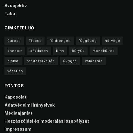
Szubjektív
Tabu
CIMKEFELHŐ
Europa
Fidesz
földrengés
függőség
hétvége
koncert
kézilabda
Kína
kütyük
Menekültek
plakát
rendszerváltás
Ukrajna
választás
vásárlás
FONTOS
Kapcsolat
Adatvédelmi irányelvek
Médiaajánlat
Hozzászólási és moderálási szabályzat
Impresszum