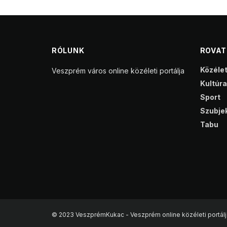
RÓLUNK
ROVA
Közéle
Veszprém város online közéleti portálja
Kultúra
Sport
Szubjek
Tabu
© 2023 VeszprémKukac - Veszprém online közéleti portálj