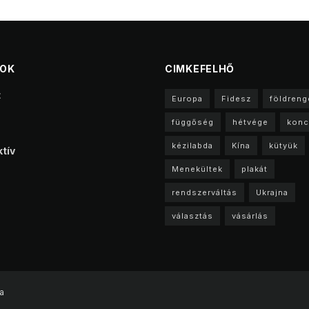
TOK
CIMKEFELHŐ
t
Europa
Fidesz
földreng
függőség
hétvége
konc
kézilabda
Kína
kütyük
tív
Menekültek
plakát
rendszerváltás
Ukrajna
választás
vásárlás
a