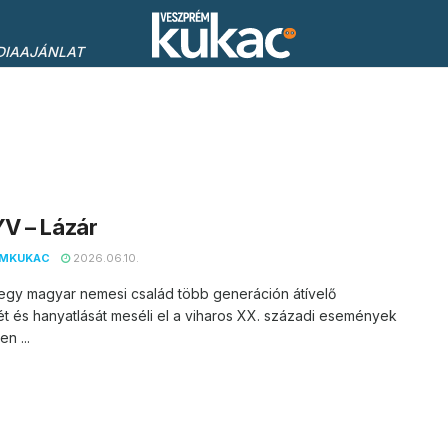
DIAAJÁNLAT
V – Lázár
EMKUKAC
2026.06.10.
egy magyar nemesi család több generáción átívelő
ét és hanyatlását meséli el a viharos XX. századi események
n ...