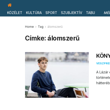
KÖZÉLET
KULTÚRA
SPORT
SZUBJEKTÍV
TABU
MÉ
Home
Tag
álomszerű
Címke:
álomszerű
KÖNY
VESZPR
A Lázár 
történet
hátterébe