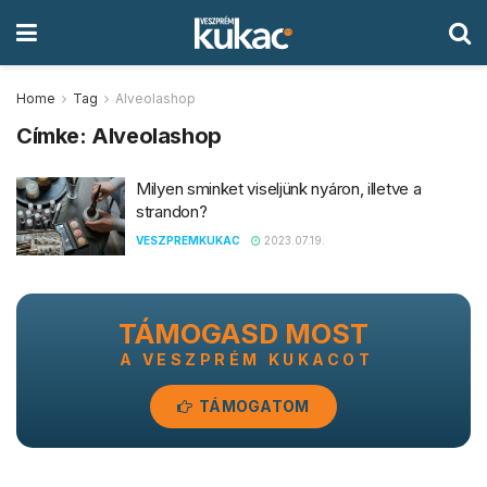
Home
Tag
Alveolashop
Címke:
Alveolashop
Milyen sminket viseljünk nyáron, illetve a
strandon?
VESZPREMKUKAC
2023.07.19.
TÁMOGASD MOST
A VESZPRÉM KUKACOT
TÁMOGATOM