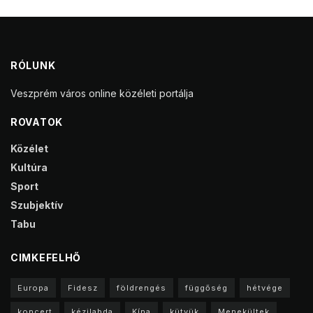
RÓLUNK
Veszprém város online közéleti portálja
ROVATOK
Közélet
Kultúra
Sport
Szubjektív
Tabu
CIMKEFELHŐ
Europa
Fidesz
földrengés
függőség
hétvége
koncert
kézilabda
Kína
kütyük
Menekültek