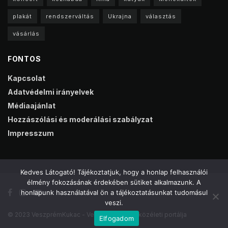
plakát
rendszerváltás
Ukrajna
választás
vásárlás
FONTOS
Kapcsolat
Adatvédelmi irányelvek
Médiaajánlat
Hozzászólási és moderálási szabályzat
Impresszum
Kedves Látogató! Tájékoztatjuk, hogy a honlap felhasználói
élmény fokozásának érdekében sütiket alkalmazunk. A
honlapunk használatával ön a tájékoztatásunkat tudomásul
veszi.
© 2023 VeszprémKukac - Veszprém online közéleti portálja
Elfogadom