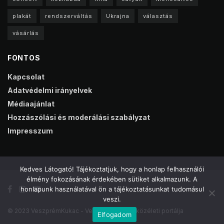
plakát
rendszerváltás
Ukrajna
választás
vásárlás
FONTOS
Kapcsolat
Adatvédelmi irányelvek
Médiaajánlat
Hozzászólási és moderálási szabályzat
Impresszum
Kedves Látogató! Tájékoztatjuk, hogy a honlap felhasználói
élmény fokozásának érdekében sütiket alkalmazunk. A
honlapunk használatával ön a tájékoztatásunkat tudomásul
veszi.
© 2023 VeszprémKukac - Veszprém online közéleti portálja
Elfogadom