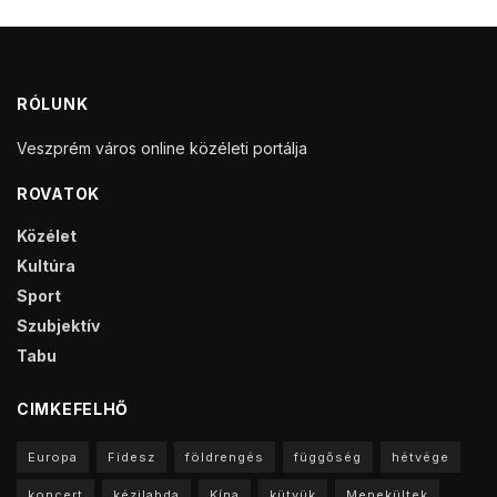
RÓLUNK
Veszprém város online közéleti portálja
ROVATOK
Közélet
Kultúra
Sport
Szubjektív
Tabu
CIMKEFELHŐ
Europa
Fidesz
földrengés
függőség
hétvége
koncert
kézilabda
Kína
kütyük
Menekültek