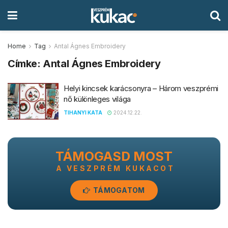
Home
Tag
Antal Ágnes Embroidery
Címke:
Antal Ágnes Embroidery
Helyi kincsek karácsonyra – Három veszprémi
nő különleges világa
TIHANYI KATA
2024.12.22.
TÁMOGASD MOST
A VESZPRÉM KUKACOT
TÁMOGATOM