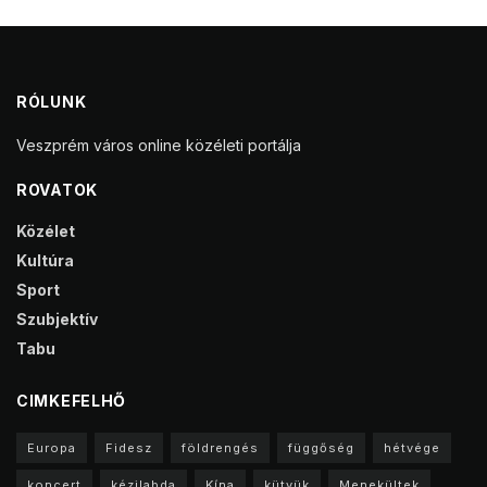
RÓLUNK
Veszprém város online közéleti portálja
ROVATOK
Közélet
Kultúra
Sport
Szubjektív
Tabu
CIMKEFELHŐ
Europa
Fidesz
földrengés
függőség
hétvége
koncert
kézilabda
Kína
kütyük
Menekültek