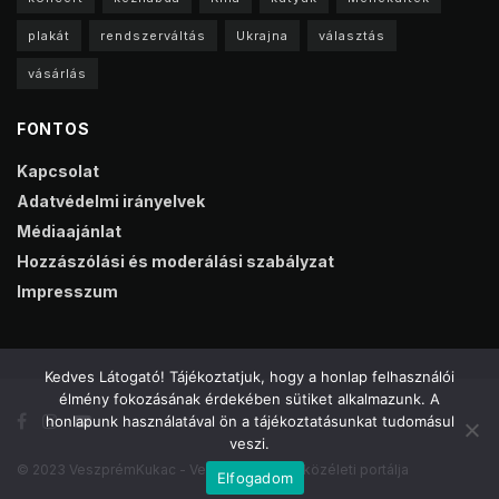
plakát
rendszerváltás
Ukrajna
választás
vásárlás
FONTOS
Kapcsolat
Adatvédelmi irányelvek
Médiaajánlat
Hozzászólási és moderálási szabályzat
Impresszum
Kedves Látogató! Tájékoztatjuk, hogy a honlap felhasználói
élmény fokozásának érdekében sütiket alkalmazunk. A
honlapunk használatával ön a tájékoztatásunkat tudomásul
veszi.
© 2023 VeszprémKukac - Veszprém online közéleti portálja
Elfogadom