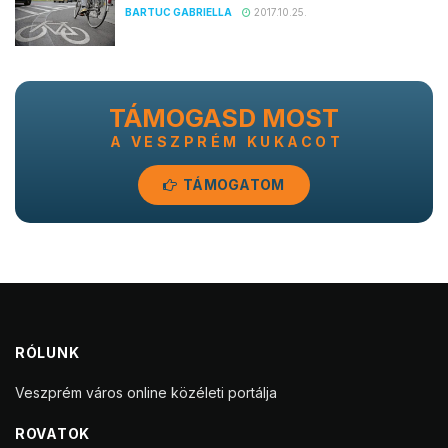
BARTUC GABRIELLA
2017.10.25.
TÁMOGASD MOST
A VESZPRÉM KUKACOT
TÁMOGATOM
RÓLUNK
Veszprém város online közéleti portálja
ROVATOK