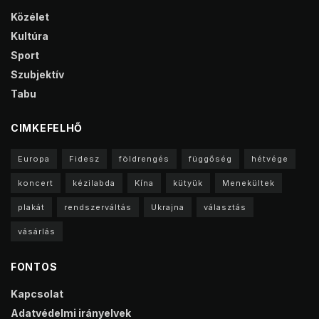
Közélet
Kultúra
Sport
Szubjektív
Tabu
CIMKEFELHŐ
Europa
Fidesz
földrengés
függőség
hétvége
koncert
kézilabda
Kína
kütyük
Menekültek
plakát
rendszerváltás
Ukrajna
választás
vásárlás
FONTOS
Kapcsolat
Adatvédelmi irányelvek