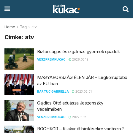
Home
Tag
atv
Címke:
atv
Biztonságos és izgalmas gyermek quadok
VESZPREMKUKAC
2026.03.19.
MAGYARORSZÁG ÉLEN JÁR – Legkorruptabb
az EU-ban
BARTUC GABRIELLA
2023.02.01.
Gajdics Ottó aduásza Jeszenszky
védelmében
VESZPREMKUKAC
2022.11.12.
BOCHKOR – Ki akar itt biciklisekre vadászni?