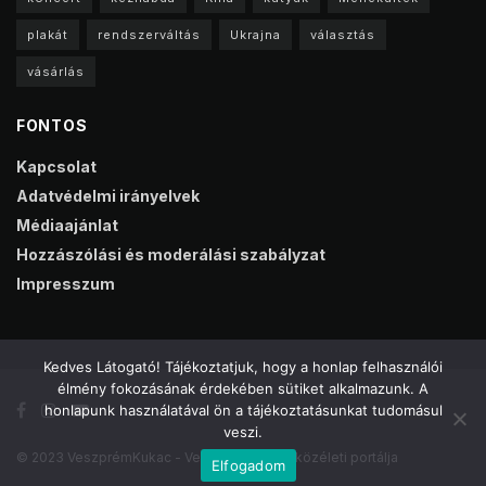
plakát
rendszerváltás
Ukrajna
választás
vásárlás
FONTOS
Kapcsolat
Adatvédelmi irányelvek
Médiaajánlat
Hozzászólási és moderálási szabályzat
Impresszum
Kedves Látogató! Tájékoztatjuk, hogy a honlap felhasználói
élmény fokozásának érdekében sütiket alkalmazunk. A
honlapunk használatával ön a tájékoztatásunkat tudomásul
veszi.
© 2023 VeszprémKukac - Veszprém online közéleti portálja
Elfogadom