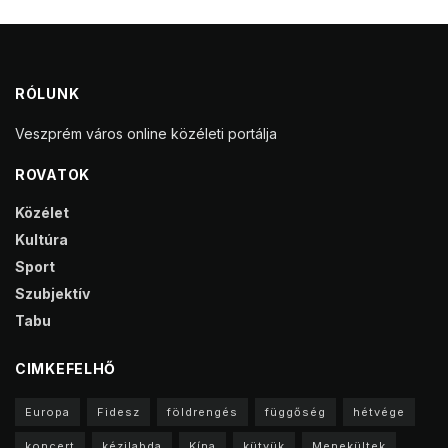
RÓLUNK
Veszprém város online közéleti portálja
ROVATOK
Közélet
Kultúra
Sport
Szubjektív
Tabu
CIMKEFELHŐ
Europa
Fidesz
földrengés
függőség
hétvége
koncert
kézilabda
Kína
kütyük
Menekültek