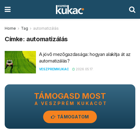
Home
Tag
automatizálás
Címke:
automatizálás
A jövő mezőgazdasága: hogyan alakítja át az
automatizálás?
VESZPREMKUKAC
2026.05.17.
TÁMOGASD MOST
A VESZPRÉM KUKACOT
TÁMOGATOM