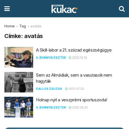
Home
Tag
avatás
Címke:
avatás
A Skill-labor a 21. század egészségügye
S. BONNYAI ESZTER
2022.10.14.
Sem az Almádiak, sem a vasutasok nem
hagyták
DALLOS ZSUZSA
2021.07.22.
Holnap nyit a veszprémi sportuszoda!
S. BONNYAI ESZTER
2021.06.21.