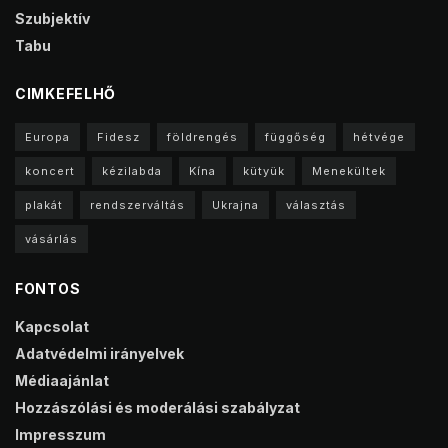
Szubjektív
Tabu
CIMKEFELHŐ
Europa
Fidesz
földrengés
függőség
hétvége
koncert
kézilabda
Kína
kütyük
Menekültek
plakát
rendszerváltás
Ukrajna
választás
vásárlás
FONTOS
Kapcsolat
Adatvédelmi irányelvek
Médiaajánlat
Hozzászólási és moderálási szabályzat
Impresszum