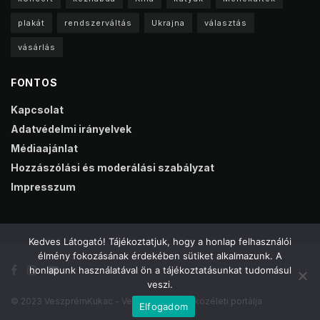
plakát
rendszerváltás
Ukrajna
választás
vásárlás
FONTOS
Kapcsolat
Adatvédelmi irányelvek
Médiaajánlat
Hozzászólási és moderálási szabályzat
Impresszum
Kedves Látogató! Tájékoztatjuk, hogy a honlap felhasználói
élmény fokozásának érdekében sütiket alkalmazunk. A
honlapunk használatával ön a tájékoztatásunkat tudomásul
veszi.
© 2023 VeszprémKukac - Veszprém online közéleti portálja
Elfogadom