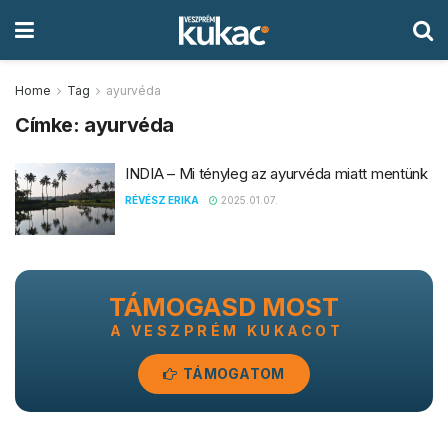
Home
Tag
ayurvéda
Címke:
ayurvéda
INDIA – Mi tényleg az ayurvéda miatt mentünk
RÉVÉSZ ERIKA
2025.01.07.
TÁMOGASD MOST
A VESZPRÉM KUKACOT
TÁMOGATOM