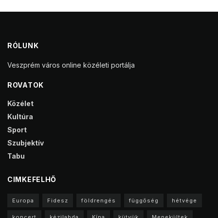
RÓLUNK
Veszprém város online közéleti portálja
ROVATOK
Közélet
Kultúra
Sport
Szubjektív
Tabu
CIMKEFELHŐ
Europa
Fidesz
földrengés
függőség
hétvége
koncert
kézilabda
Kína
kütyük
Menekültek