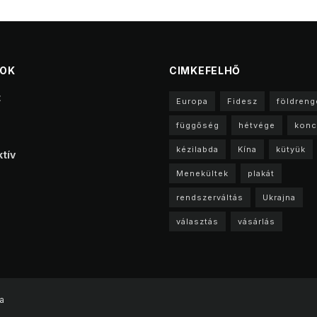
TOK
CIMKEFELHŐ
t
Europa
Fidesz
földreng
függőség
hétvége
konc
kézilabda
Kína
kütyük
tív
Menekültek
plakát
rendszerváltás
Ukrajna
választás
vásárlás
a