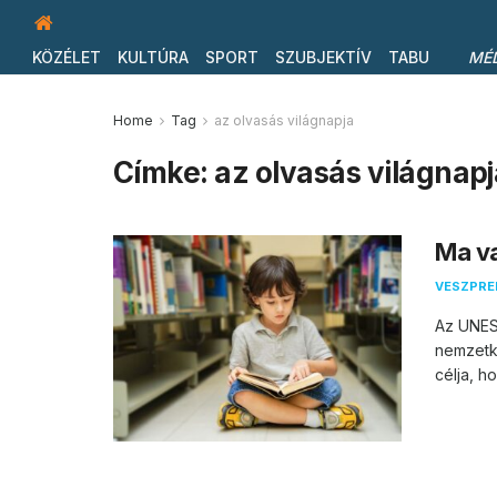
KÖZÉLET
KULTÚRA
SPORT
SZUBJEKTÍV
TABU
MÉ
Home
Tag
az olvasás világnapja
Címke:
az olvasás világnapj
Ma va
VESZPR
Az UNES
nemzetkö
célja, ho