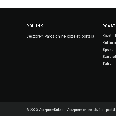
RÓLUNK
ROVA
Közéle
Veszprém város online közéleti portálja
Kultúra
Sport
Szubjek
Tabu
© 2023 VeszprémKukac - Veszprém online közéleti portálj