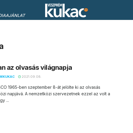
DIAAJÁNLAT
a
n az olvasás világnapja
EMKUKAC
2021.09.08.
CO 1965-ben szeptember 8-át jelölte ki az olvasás
zi napjává. A nemzetközi szervezetnek ezzel az volt a
gy ...