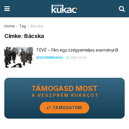
Home
Tag
Bácska
Címke:
Bácska
TÉVÉ – Film egy szégyenteljes eseményről
VESZPREMKUKAC
2020.06.25.
TÁMOGASD MOST
A VESZPRÉM KUKACOT
TÁMOGATOM