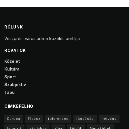
RÓLUNK
Veszprém város online közéleti portálja
ROVATOK
Közélet
Kultúra
Sport
Szubjektív
Tabu
CIMKEFELHŐ
Europa
Fidesz
földrengés
függőség
hétvége
koncert
kézilabda
Kína
kütyük
Menekültek