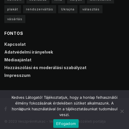
plakát
rendszerváltás
Ukrajna
választás
vásárlás
FONTOS
Kapcsolat
Adatvédelmi irányelvek
Médiaajánlat
Hozzászólási és moderálási szabályzat
Impresszum
Kedves Látogató! Tájékoztatjuk, hogy a honlap felhasználói
élmény fokozásának érdekében sütiket alkalmazunk. A
honlapunk használatával ön a tájékoztatásunkat tudomásul
veszi.
© 2023 VeszprémKukac - Veszprém online közéleti portálja
Elfogadom