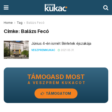
Home
Tag
Balázs Fecó
Címke:
Balázs Fecó
Június 4-én ismét Bérletek éjszakája
VESZPREMKUKAC
2021.05.31.
TÁMOGASD MOST
A VESZPRÉM KUKACOT
TÁMOGATOM