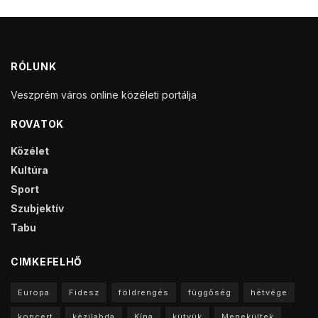
RÓLUNK
Veszprém város online közéleti portálja
ROVATOK
Közélet
Kultúra
Sport
Szubjektív
Tabu
CIMKEFELHŐ
Europa
Fidesz
földrengés
függőség
hétvége
koncert
kézilabda
Kína
kütyük
Menekültek