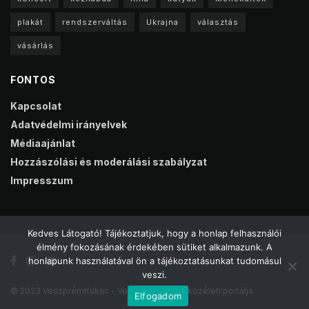
plakát
rendszerváltás
Ukrajna
választás
vásárlás
FONTOS
Kapcsolat
Adatvédelmi irányelvek
Médiaajánlat
Hozzászólási és moderálási szabályzat
Impresszum
Kedves Látogató! Tájékoztatjuk, hogy a honlap felhasználói
élmény fokozásának érdekében sütiket alkalmazunk. A
honlapunk használatával ön a tájékoztatásunkat tudomásul
veszi.
© 2023 VeszprémKukac - Veszprém online közéleti portálja
Elfogadom