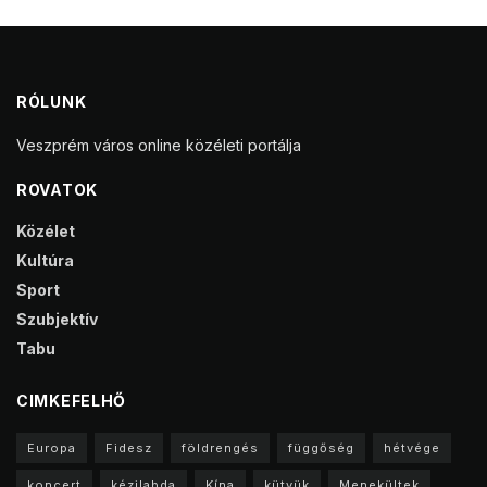
RÓLUNK
Veszprém város online közéleti portálja
ROVATOK
Közélet
Kultúra
Sport
Szubjektív
Tabu
CIMKEFELHŐ
Europa
Fidesz
földrengés
függőség
hétvége
koncert
kézilabda
Kína
kütyük
Menekültek