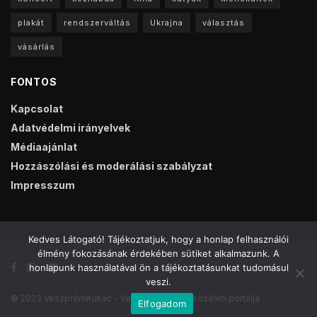
plakát
rendszerváltás
Ukrajna
választás
vásárlás
FONTOS
Kapcsolat
Adatvédelmi irányelvek
Médiaajánlat
Hozzászólási és moderálási szabályzat
Impresszum
Kedves Látogató! Tájékoztatjuk, hogy a honlap felhasználói
élmény fokozásának érdekében sütiket alkalmazunk. A
honlapunk használatával ön a tájékoztatásunkat tudomásul
veszi.
© 2023 VeszprémKukac - Veszprém online közéleti portálja
Elfogadom