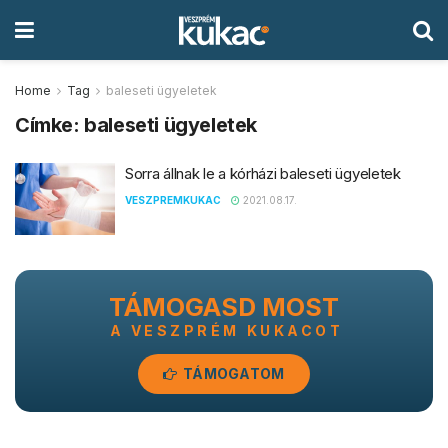
Home
Tag
baleseti ügyeletek
Címke:
baleseti ügyeletek
Sorra állnak le a kórházi baleseti ügyeletek
VESZPREMKUKAC
2021.08.17.
TÁMOGASD MOST
A VESZPRÉM KUKACOT
TÁMOGATOM