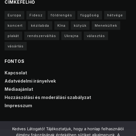
CIMKEFELHŐ
Europa
Fidesz
földrengés
függőség
hétvége
koncert
kézilabda
Kína
kütyük
Menekültek
plakát
rendszerváltás
Ukrajna
választás
vásárlás
FONTOS
Kapcsolat
Adatvédelmi irányelvek
Médiaajánlat
Hozzászólási és moderálási szabályzat
Impresszum
Kedves Látogató! Tájékoztatjuk, hogy a honlap felhasználói
élmény fokozásának érdekében sütiket alkalmazunk. A