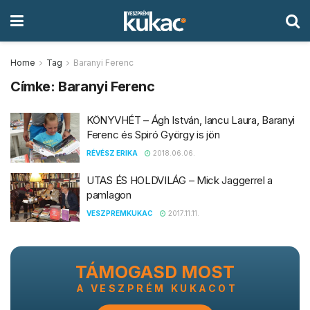
Home
Tag
Baranyi Ferenc
Címke:
Baranyi Ferenc
KÖNYVHÉT – Ágh István, Iancu Laura, Baranyi
Ferenc és Spiró György is jön
RÉVÉSZ ERIKA
2018.06.06.
UTAS ÉS HOLDVILÁG – Mick Jaggerrel a
pamlagon
VESZPREMKUKAC
2017.11.11.
TÁMOGASD MOST
A VESZPRÉM KUKACOT