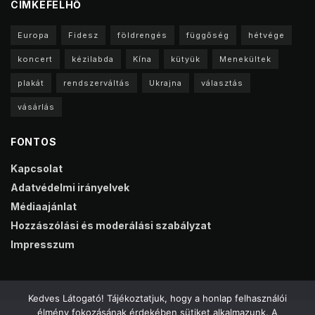
CIMKEFELHŐ
Europa
Fidesz
földrengés
függőség
hétvége
koncert
kézilabda
Kína
kütyük
Menekültek
plakát
rendszerváltás
Ukrajna
választás
vásárlás
FONTOS
Kapcsolat
Adatvédelmi irányelvek
Médiaajánlat
Hozzászólási és moderálási szabályzat
Impresszum
Kedves Látogató! Tájékoztatjuk, hogy a honlap felhasználói
élmény fokozásának érdekében sütiket alkalmazunk. A