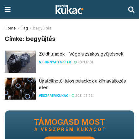
Home
Tag
begyűjtés
Címke:
begyűjtés
Zöldhulladék – Vége a zsákos gyűjtésnek
S. BONNYAI ESZTER
2021.12.01.
Újratölthető italos palackok a klímaváltozás
ellen
VESZPREMKUKAC
2021.05.06.
TÁMOGASD MOST
A VESZPRÉM KUKACOT